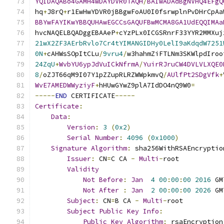
YQIDAQABo4GAMH4wDAYDVR0TAQH
/
BAIwADAdBgNVHQ4EFgQ
hq
+
J8rQ
+
r1EwHwYDVR0jBBgwFoAU0I0fsrwplnPvDHrCpAa
BBYwFAYIKwYBBQUHAwEGCCsGAQUFBwMCMA8GA1UdEQQIMAa
hvcNAQELBQADggEBAAeP
+
cYzPLx0ICGSRnrF33YYR2MMXuj
21wX2ZF3AErbRvlo7Cr4tYIMANGIDHy0LelI9aKdqdW7251
0N
+
cAHWsSOpItCLu
/
9vru4
/
w3hahmZiFTLNm3SKWlpdIroo
24ZqU
+
WvbYU6ypJdVuICkNfrmA
/
YuirRJruCW4DVLVLXQE0
8
/
oZJT66qM9I07Y1pZZupRLRZWWpkmvQ
/
AUlfPt2SDgVfk
+
WvE7AMEDWWyziyF
+
hHUwGYwZ9plA7IdDO4nQ9W0
=
-----
END
 CERTIFICATE
-----
Certificate
:
Data
:
Version
:
3
(
0x2
)
Serial
Number
:
4096
(
0x1000
)
Signature
Algorithm
:
 sha256WithRSAEncryptio
Issuer
:
 CN
=
C CA 
-
Multi
-
root
Validity
Not
Before
:
Jan
4
00
:
00
:
00
2016
 GM
Not
After
:
Jan
2
00
:
00
:
00
2026
 GM
Subject
:
 CN
=
B CA 
-
Multi
-
root
Subject
Public
Key
Info
:
Public
Key
Algorithm
:
 rsaEncryption