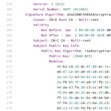
Version
:
3
(
0x2
)
Serial
Number
:
4097
(
0x1001
)
Signature
Algorithm
:
 sha256WithRSAEncryptio
Issuer
:
 CN
=
D 
Root
 CA 
-
Multi
-
root
Validity
Not
Before
:
Jan
3
00
:
00
:
00
2016
 GM
Not
After
:
Jan
2
00
:
00
:
00
2026
 GM
Subject
:
 CN
=
C CA 
-
Multi
-
root
Subject
Public
Key
Info
:
Public
Key
Algorithm
:
 rsaEncryption
Public
-
Key
:
(
2048
 bit
)
Modulus
:
00
:
b2
:
c4
:
16
:
dc
:
07
:
88
:
ec
:
7e
:
                    e0
:
07
:
1e
:
40
:
a9
:
40
:
c0
:
4d
:
c8
:
1a
:
1a
:
12
:
e3
:
9a
:
62
:
41
:
4c
:
a1
:
3a
:
f6
:
89
:
3f
:
40
:
e6
:
0f
:
fb
:
15
:
44
:
aa
:
63
:
fa
:
3b
:
c5
:
cc
:
af
:
86
:
79
:
04
:
e6
:
3e
:
25
:
ec
:
ec
:
29
:
d6
:
                    ff
:
51
:
5b
:
ab
:
4c
:
bc
:
d0
:
e4
:
bd
:
5f
:
f4
:
51
:
81
:
c4
:
23
:
ba
:
20
:
c3
:
                    b5
:
13
:
1f
:
69
:
fd
:
f6
:
a7
:
59
:
91
: