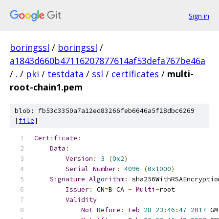
Sign in
boringssl
/
boringssl
/
a1843d660b47116207877614af53defa767be46a
/
.
/
pki
/
testdata
/
ssl
/
certificates
/
multi-
root-chain1.pem
blob: fb53c3350a7a12ed83266feb6646a5f28dbc6269
[
file
]
Certificate
:
Data
:
Version
:
3
(
0x2
)
Serial
Number
:
4096
(
0x1000
)
Signature
Algorithm
:
 sha256WithRSAEncryptio
Issuer
:
 CN
=
B CA 
-
Multi
-
root
Validity
Not
Before
:
Feb
28
23
:
46
:
47
2017
 GM