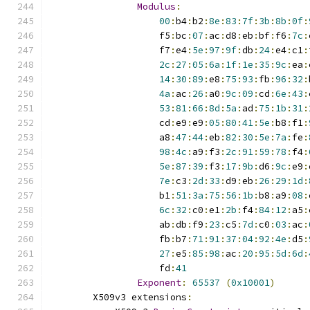
Modulus
:
00
:
b4
:
b2
:
8e
:
83
:
7f
:
3b
:
8b
:
0f
:
                    f5
:
bc
:
07
:
ac
:
d8
:
eb
:
bf
:
f6
:
7c
:
                    f7
:
e4
:
5e
:
97
:
9f
:
db
:
24
:
e4
:
c1
:
2c
:
27
:
05
:
6a
:
1f
:
1e
:
35
:
9c
:
ea
:
14
:
30
:
89
:
e8
:
75
:
93
:
fb
:
96
:
32
:
4a
:
ac
:
26
:
a0
:
9c
:
09
:
cd
:
6e
:
43
:
53
:
81
:
66
:
8d
:
5a
:
ad
:
75
:
1b
:
31
:
                    cd
:
e9
:
e9
:
05
:
80
:
41
:
5e
:
b8
:
f1
:
                    a8
:
47
:
44
:
eb
:
82
:
30
:
5e
:
7a
:
fe
:
98
:
4c
:
a9
:
f3
:
2c
:
91
:
59
:
78
:
f4
:
5e
:
87
:
39
:
f3
:
17
:
9b
:
d6
:
9c
:
e9
:
7e
:
c3
:
2d
:
33
:
d9
:
eb
:
26
:
29
:
1d
:
                    b1
:
51
:
3a
:
75
:
56
:
1b
:
b8
:
a9
:
08
:
6c
:
32
:
c0
:
e1
:
2b
:
f4
:
84
:
12
:
a5
:
                    ab
:
db
:
f9
:
23
:
c5
:
7d
:
c0
:
03
:
ac
:
                    fb
:
b7
:
71
:
91
:
37
:
04
:
92
:
4e
:
d5
:
27
:
e5
:
85
:
98
:
ac
:
20
:
95
:
5d
:
6d
:
                    fd
:
41
Exponent
:
65537
(
0x10001
)
        X509v3 extensions
: