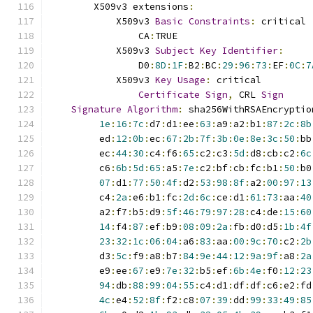
        X509v3 extensions
:
            X509v3 
Basic
Constraints
:
 critical
                CA
:
TRUE
            X509v3 
Subject
Key
Identifier
:
                D0
:
8D
:
1F
:
B2
:
BC
:
29
:
96
:
73
:
EF
:
0C
:
7
            X509v3 
Key
Usage
:
 critical
Certificate
Sign
,
 CRL 
Sign
Signature
Algorithm
:
 sha256WithRSAEncryptio
1e
:
16
:
7c
:
d7
:
d1
:
ee
:
63
:
a9
:
a2
:
b1
:
87
:
2c
:
8b
         ed
:
12
:
0b
:
ec
:
67
:
2b
:
7f
:
3b
:
0e
:
8e
:
3c
:
50
:
bb
         ec
:
44
:
30
:
c4
:
f6
:
65
:
c2
:
c3
:
5d
:
d8
:
cb
:
c2
:
6c
         c6
:
6b
:
5d
:
65
:
a5
:
7e
:
c2
:
bf
:
cb
:
fc
:
b1
:
50
:
b0
07
:
d1
:
77
:
50
:
4f
:
d2
:
53
:
98
:
8f
:
a2
:
00
:
97
:
13
         c4
:
2a
:
e6
:
b1
:
fc
:
2d
:
6c
:
ce
:
d1
:
61
:
73
:
aa
:
40
         a2
:
f7
:
b5
:
d9
:
5f
:
46
:
79
:
97
:
28
:
c4
:
de
:
15
:
60
14
:
f4
:
87
:
ef
:
b9
:
08
:
09
:
2a
:
fb
:
d0
:
d5
:
1b
:
4f
23
:
32
:
1c
:
06
:
04
:
a6
:
83
:
aa
:
00
:
9c
:
70
:
c2
:
2b
         d3
:
5c
:
f9
:
a8
:
b7
:
84
:
9e
:
44
:
12
:
9a
:
9f
:
a8
:
2a
         e9
:
ee
:
67
:
e9
:
7e
:
32
:
b5
:
ef
:
6b
:
4e
:
f0
:
12
:
23
94
:
db
:
88
:
99
:
04
:
55
:
c4
:
d1
:
df
:
df
:
c6
:
e2
:
fd
4c
:
e4
:
52
:
8f
:
f2
:
c8
:
07
:
39
:
dd
:
99
:
33
:
49
:
85