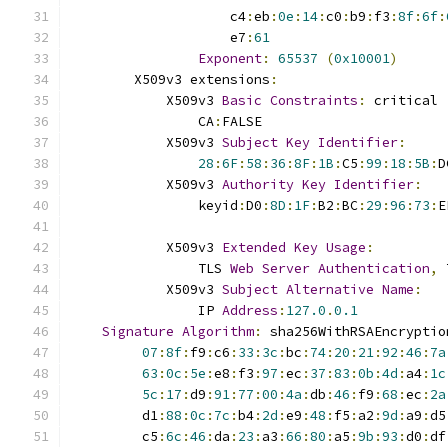
                    c4
:
eb
:
0e
:
14
:
c0
:
b9
:
f3
:
8f
:
6f
:
                    e7
:
61
Exponent
:
65537
(
0x10001
)
        X509v3 extensions
:
            X509v3 
Basic
Constraints
:
 critical
                CA
:
FALSE
            X509v3 
Subject
Key
Identifier
:
28
:
6F
:
58
:
36
:
8F
:
1B
:
C5
:
99
:
18
:
5B
:
D
            X509v3 
Authority
Key
Identifier
:
                keyid
:
D0
:
8D
:
1F
:
B2
:
BC
:
29
:
96
:
73
:
E
            X509v3 
Extended
Key
Usage
:
                TLS 
Web
Server
Authentication
,
 
            X509v3 
Subject
Alternative
Name
:
                IP 
Address
:
127.0
.
0.1
Signature
Algorithm
:
 sha256WithRSAEncryptio
07
:
8f
:
f9
:
c6
:
33
:
3c
:
bc
:
74
:
20
:
21
:
92
:
46
:
7a
63
:
0c
:
5e
:
e8
:
f3
:
97
:
ec
:
37
:
83
:
0b
:
4d
:
a4
:
1c
5c
:
17
:
d9
:
91
:
77
:
00
:
4a
:
db
:
46
:
f9
:
68
:
ec
:
2a
         d1
:
88
:
0c
:
7c
:
b4
:
2d
:
e9
:
48
:
f5
:
a2
:
9d
:
a9
:
d5
         c5
:
6c
:
46
:
da
:
23
:
a3
:
66
:
80
:
a5
:
9b
:
93
:
d0
:
df