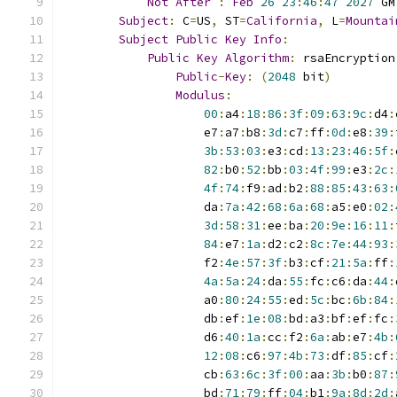
Not
After
:
Feb
26
23
:
46
:
47
2027
 GM
Subject
:
 C
=
US
,
 ST
=
California
,
 L
=
Mountai
Subject
Public
Key
Info
:
Public
Key
Algorithm
:
 rsaEncryption
Public
-
Key
:
(
2048
 bit
)
Modulus
:
00
:
a4
:
18
:
86
:
3f
:
09
:
63
:
9c
:
d4
:
                    e7
:
a7
:
b8
:
3d
:
c7
:
ff
:
0d
:
e8
:
39
:
3b
:
53
:
03
:
e3
:
cd
:
13
:
23
:
46
:
5f
:
82
:
b0
:
52
:
bb
:
03
:
4f
:
99
:
e3
:
2c
:
4f
:
74
:
f9
:
ad
:
b2
:
88
:
85
:
43
:
63
:
                    da
:
7a
:
42
:
68
:
6a
:
68
:
a5
:
e0
:
02
:
3d
:
58
:
31
:
ee
:
ba
:
20
:
9e
:
16
:
11
:
84
:
e7
:
1a
:
d2
:
c2
:
8c
:
7e
:
44
:
93
:
                    f2
:
4e
:
57
:
3f
:
b3
:
cf
:
21
:
5a
:
ff
:
4a
:
5a
:
24
:
da
:
55
:
fc
:
c6
:
da
:
44
:
                    a0
:
80
:
24
:
55
:
ed
:
5c
:
bc
:
6b
:
84
:
                    db
:
ef
:
1e
:
08
:
bd
:
a3
:
bf
:
ef
:
fc
:
                    d6
:
40
:
1a
:
cc
:
f2
:
6a
:
ab
:
e7
:
4b
:
12
:
08
:
c6
:
97
:
4b
:
73
:
df
:
85
:
cf
:
                    cb
:
63
:
6c
:
3f
:
00
:
aa
:
3b
:
b0
:
87
:
                    bd
:
71
:
79
:
ff
:
04
:
b1
:
9a
:
8d
:
2d
: