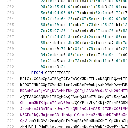
22
:
1e
:
ea
:
da
:
d4
:
fc
:
b5
:
37
:
5d
:
94
:
de
:
06
:
9b
96
:
80
:
35
:
9f
:
02
:
a0
:
cd
:
41
:
35
:
b3
:
21
:
94
:
ca
5e
:
6d
:
0d
:
95
:
95
:
17
:
ab
:
bd
:
00
:
9b
:
d0
:
78
:
f7
15
:
2f
:
3e
:
64
:
27
:
c8
:
67
:
5e
:
c4
:
14
:
92
:
08
:
90
66
:
0c
:
30
:
dd
:
42
:
ab
:
71
:
73
:
b4
:
26
:
28
:
b1
:
13
7c
:
75
:
07
:
36
:
1f
:
a5
:
b6
:
a5
:
97
:
ac
:
20
:
c7
:
83
         df
:
3f
:
8d
:
81
:
3e
:
c0
:
43
:
2a
:
ca
:
6f
:
c4
:
86
:
cc
68
:
a4
:
bd
:
cc
:
5b
:
39
:
fa
:
40
:
fa
:
d4
:
a7
:
8b
:
7a
9b
:
ab
:
e0
:
71
:
b2
:
04
:
1f
:
79
:
ea
:
d1
:
cd
:
d3
:
24
84
:
2e
:
b4
:
d6
:
87
:
1d
:
4f
:
fe
:
e7
:
6c
:
94
:
ff
:
d0
1e
:
21
:
a5
:
ac
:
3e
:
73
:
b5
:
2f
:
ba
:
11
:
c5
:
6f
:
8f
00
:
cb
:
e3
:
2d
-----
BEGIN
 CERTIFICATE
-----
MIIC
+
zCCAeOgAwIBAgICEAEwDQYJKoZIhvcNAQELBQAwITE
b290IENBIC0gTXVsdGktcm9vdDAeFw0xNjAxMDMwMDAwMDB
MDBaMBwxGjAYBgNVBAMMEUMgQ0EgLSBNdWx0aS1yb290MII
AQEFAAOCAQ8AMIIBCgKCAQEAssQW3AeI7H6msyXIe5zgBx5
GhLjmmJBTKHpsc7GsvY69ok
/
QOYP
+
xVLy9KNjrZEqmP6O8X
JezsKdbJi3sTBaf
/
UVurTLzQ5L1hGtIn8S5f9FGBxCO6IMM
WZGEqZkQyJxjnpnC8j1hnWpu1CabiKraZrMNxpkDFhM6pJr
OgV
+
zmR4NOYAd2nmAySnEvPoqFArVRb6bmXGKFiCpCB
+
aCL
zKNHVBH1PdxRUleyzneLeqyn8ComNuYmuWqD2rJvwPYe8wI