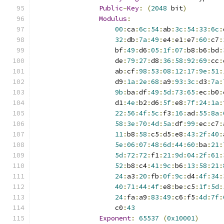
Public
-
Key
:
(
2048
 bit
)
Modulus
:
00
:
ca
:
6c
:
54
:
ab
:
3c
:
54
:
33
:
6c
:
32
:
db
:
7a
:
49
:
e4
:
e1
:
e7
:
60
:
c7
:
                    bf
:
49
:
d6
:
05
:
1f
:
07
:
b8
:
b6
:
bd
:
                    de
:
79
:
27
:
d8
:
36
:
58
:
92
:
69
:
cc
:
                    ab
:
cf
:
98
:
53
:
08
:
12
:
17
:
9e
:
51
:
                    d9
:
1a
:
2e
:
68
:
a9
:
93
:
3c
:
d3
:
7a
:
9b
:
ba
:
df
:
49
:
5d
:
73
:
65
:
ec
:
b0
:
                    d1
:
4e
:
b2
:
d6
:
5f
:
e8
:
7f
:
24
:
1a
:
22
:
56
:
4f
:
5c
:
f3
:
16
:
ad
:
55
:
8a
:
58
:
3e
:
70
:
4d
:
5a
:
df
:
99
:
ec
:
c7
:
11
:
b8
:
58
:
c5
:
d5
:
e8
:
43
:
2f
:
40
:
5e
:
06
:
07
:
48
:
6d
:
44
:
60
:
ba
:
21
:
5d
:
72
:
72
:
f1
:
21
:
9d
:
04
:
2f
:
61
:
52
:
b8
:
c4
:
41
:
9c
:
b6
:
13
:
58
:
21
:
24
:
a3
:
20
:
fb
:
0f
:
9c
:
d4
:
4f
:
34
:
40
:
71
:
44
:
4f
:
e8
:
be
:
c5
:
1f
:
5d
:
24
:
fa
:
a9
:
83
:
49
:
c6
:
f5
:
4d
:
7f
:
                    c0
:
43
Exponent
:
65537
(
0x10001
)