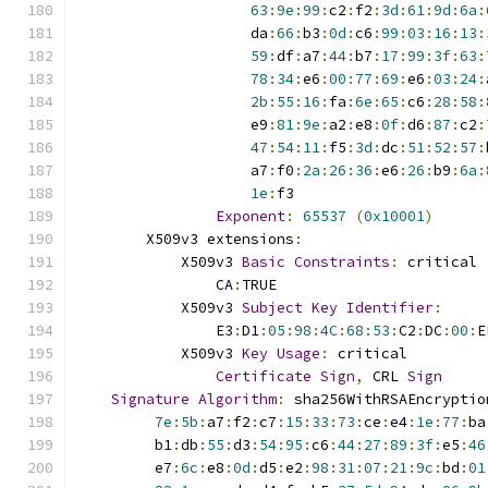
63
:
9e
:
99
:
c2
:
f2
:
3d
:
61
:
9d
:
6a
:
                    da
:
66
:
b3
:
0d
:
c6
:
99
:
03
:
16
:
13
:
59
:
df
:
a7
:
44
:
b7
:
17
:
99
:
3f
:
63
:
78
:
34
:
e6
:
00
:
77
:
69
:
e6
:
03
:
24
:
2b
:
55
:
16
:
fa
:
6e
:
65
:
c6
:
28
:
58
:
                    e9
:
81
:
9e
:
a2
:
e8
:
0f
:
d6
:
87
:
c2
:
47
:
54
:
11
:
f5
:
3d
:
dc
:
51
:
52
:
57
:
                    a7
:
f0
:
2a
:
26
:
36
:
e6
:
26
:
b9
:
6a
:
1e
:
f3
Exponent
:
65537
(
0x10001
)
        X509v3 extensions
:
            X509v3 
Basic
Constraints
:
 critical
                CA
:
TRUE
            X509v3 
Subject
Key
Identifier
:
                E3
:
D1
:
05
:
98
:
4C
:
68
:
53
:
C2
:
DC
:
00
:
E
            X509v3 
Key
Usage
:
 critical
Certificate
Sign
,
 CRL 
Sign
Signature
Algorithm
:
 sha256WithRSAEncryptio
7e
:
5b
:
a7
:
f2
:
c7
:
15
:
33
:
73
:
ce
:
e4
:
1e
:
77
:
ba
         b1
:
db
:
55
:
d3
:
54
:
95
:
c6
:
44
:
27
:
89
:
3f
:
e5
:
46
         e7
:
6c
:
e8
:
0d
:
d5
:
e2
:
98
:
31
:
07
:
21
:
9c
:
bd
:
01