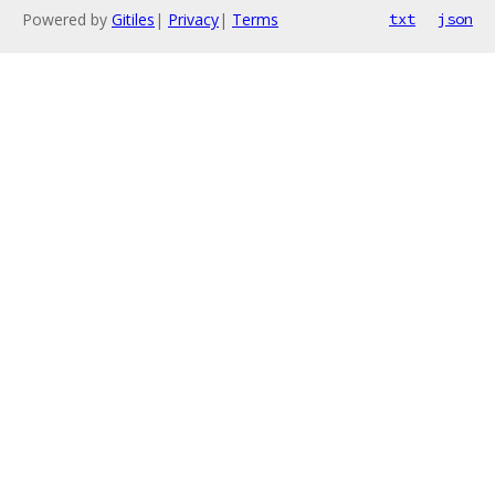
Powered by
Gitiles
|
Privacy
|
Terms
txt
json