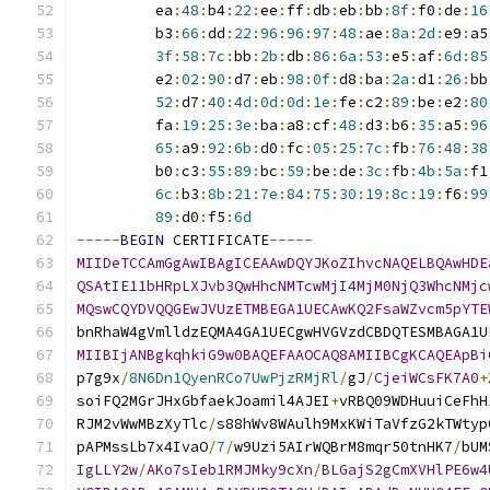
         ea
:
48
:
b4
:
22
:
ee
:
ff
:
db
:
eb
:
bb
:
8f
:
f0
:
de
:
16
         b3
:
66
:
dd
:
22
:
96
:
96
:
97
:
48
:
ae
:
8a
:
2d
:
e9
:
a5
3f
:
58
:
7c
:
bb
:
2b
:
db
:
86
:
6a
:
53
:
e5
:
af
:
6d
:
85
         e2
:
02
:
90
:
d7
:
eb
:
98
:
0f
:
d8
:
ba
:
2a
:
d1
:
26
:
bb
52
:
d7
:
40
:
4d
:
0d
:
0d
:
1e
:
fe
:
c2
:
89
:
be
:
e2
:
80
         fa
:
19
:
25
:
3e
:
ba
:
a8
:
cf
:
48
:
d3
:
b6
:
35
:
a5
:
96
65
:
a9
:
92
:
6b
:
d0
:
fc
:
05
:
25
:
7c
:
fb
:
76
:
48
:
38
         b0
:
c3
:
55
:
89
:
bc
:
59
:
be
:
de
:
3c
:
fb
:
4b
:
5a
:
f1
6c
:
b3
:
8b
:
21
:
7e
:
84
:
75
:
30
:
19
:
8c
:
19
:
f6
:
99
89
:
d0
:
f5
:
6d
-----
BEGIN
 CERTIFICATE
-----
MIIDeTCCAmGgAwIBAgICEAAwDQYJKoZIhvcNAQELBQAwHDE
QSAtIE11bHRpLXJvb3QwHhcNMTcwMjI4MjM0NjQ3WhcNMjc
MQswCQYDVQQGEwJVUzETMBEGA1UECAwKQ2FsaWZvcm5pYTE
bnRhaW4gVmlldzEQMA4GA1UECgwHVGVzdCBDQTESMBAGA1U
MIIBIjANBgkqhkiG9w0BAQEFAAOCAQ8AMIIBCgKCAQEApBi
p7g9x
/
8N6Dn1QyenRCo7UwPjzRMjRl
/
gJ
/
CjeiWCsFK7A0
+
soiFQ2MGrJHxGbfaekJoamil4AJEI
+
vRBQ09WDHuuiCeFhH
RJM2vWwMBzXyTlc
/
s88hWv8WAulh9MxKWiTaVfzG2kTWtyp
pAPMssLb7x4IvaO
/
7
/
w9Uzi5AIrWQBrM8mqr50tnHK7
/
bUM
IgLLY2w
/
AKo7sIeb1RMJMky9cXn
/
BLGajS2gCmXVHlPE6w4