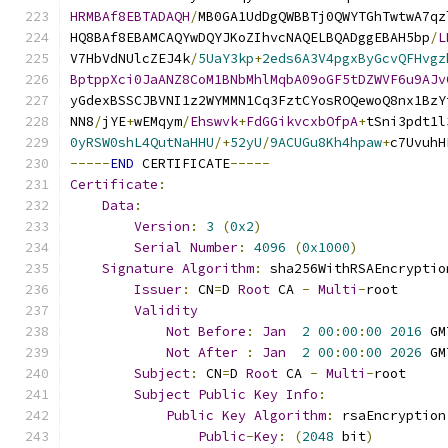
HRMBAf8EBTADAQH
/
MB0GA1UdDgQWBBTj0QWYTGhTwtwA7qz
HQ8BAf8EBAMCAQYwDQYJKoZIhvcNAQELBQADggEBAH5bp
/
L
V7HbVdNUlcZEJ4k
/
5UaY3kp
+
2eds6A3V4pgxByGcvQFHvgz
BptppXci0JaANZ8CoM1BNbMhlMqbA09oGF5tDZWVF6u9AJv
yGdexBSSCJBVNI1z2WYMMN1Cq3FztCYosROQewoQ8nx1BzY
NN8
/
jYE
+
wEMqym
/
Ehswvk
+
FdGGikvcxbOfpA
+
tSni3pdt1l
0yRSW0shL4QutNaHHU
/+
52yU
/
9ACUGu8Kh4hpaw
+
c7UvuhH
-----
END
 CERTIFICATE
-----
Certificate
:
Data
:
Version
:
3
(
0x2
)
Serial
Number
:
4096
(
0x1000
)
Signature
Algorithm
:
 sha256WithRSAEncryptio
Issuer
:
 CN
=
D 
Root
 CA 
-
Multi
-
root
Validity
Not
Before
:
Jan
2
00
:
00
:
00
2016
 GM
Not
After
:
Jan
2
00
:
00
:
00
2026
 GM
Subject
:
 CN
=
D 
Root
 CA 
-
Multi
-
root
Subject
Public
Key
Info
:
Public
Key
Algorithm
:
 rsaEncryption
Public
-
Key
:
(
2048
 bit
)