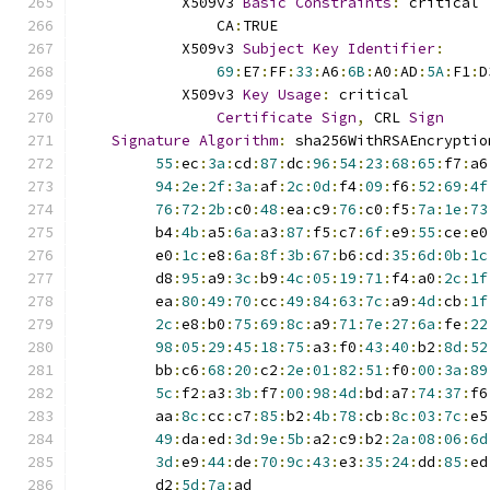
            X509v3 
Basic
Constraints
:
 critical
                CA
:
TRUE
            X509v3 
Subject
Key
Identifier
:
69
:
E7
:
FF
:
33
:
A6
:
6B
:
A0
:
AD
:
5A
:
F1
:
D
            X509v3 
Key
Usage
:
 critical
Certificate
Sign
,
 CRL 
Sign
Signature
Algorithm
:
 sha256WithRSAEncryptio
55
:
ec
:
3a
:
cd
:
87
:
dc
:
96
:
54
:
23
:
68
:
65
:
f7
:
a6
94
:
2e
:
2f
:
3a
:
af
:
2c
:
0d
:
f4
:
09
:
f6
:
52
:
69
:
4f
76
:
72
:
2b
:
c0
:
48
:
ea
:
c9
:
76
:
c0
:
f5
:
7a
:
1e
:
73
         b4
:
4b
:
a5
:
6a
:
a3
:
87
:
f5
:
c7
:
6f
:
e9
:
55
:
ce
:
e0
         e0
:
1c
:
e8
:
6a
:
8f
:
3b
:
67
:
b6
:
cd
:
35
:
6d
:
0b
:
1c
         d8
:
95
:
a9
:
3c
:
b9
:
4c
:
05
:
19
:
71
:
f4
:
a0
:
2c
:
1f
         ea
:
80
:
49
:
70
:
cc
:
49
:
84
:
63
:
7c
:
a9
:
4d
:
cb
:
1f
2c
:
e8
:
b0
:
75
:
69
:
8c
:
a9
:
71
:
7e
:
27
:
6a
:
fe
:
22
98
:
05
:
29
:
45
:
18
:
75
:
a3
:
f0
:
43
:
40
:
b2
:
8d
:
52
         bb
:
c6
:
68
:
20
:
c2
:
2e
:
01
:
82
:
51
:
f0
:
00
:
3a
:
89
5c
:
f2
:
a3
:
3b
:
f7
:
00
:
98
:
4d
:
bd
:
a7
:
74
:
37
:
f6
         aa
:
8c
:
cc
:
c7
:
85
:
b2
:
4b
:
78
:
cb
:
8c
:
03
:
7c
:
e5
49
:
da
:
ed
:
3d
:
9e
:
5b
:
a2
:
c9
:
b2
:
2a
:
08
:
06
:
6d
3d
:
e9
:
44
:
de
:
70
:
9c
:
43
:
e3
:
35
:
24
:
dd
:
85
:
ed
         d2
:
5d
:
7a
:
ad