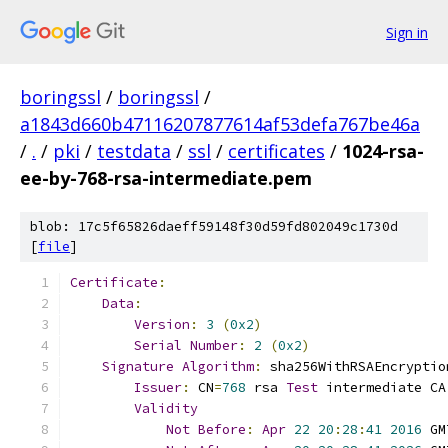
Sign in
boringssl
/
boringssl
/
a1843d660b47116207877614af53defa767be46a
/
.
/
pki
/
testdata
/
ssl
/
certificates
/
1024-rsa-
ee-by-768-rsa-intermediate.pem
blob: 17c5f65826daeff59148f30d59fd802049c1730d
[
file
]
Certificate
:
Data
:
Version
:
3
(
0x2
)
Serial
Number
:
2
(
0x2
)
Signature
Algorithm
:
 sha256WithRSAEncryptio
Issuer
:
 CN
=
768
 rsa 
Test
 intermediate CA
Validity
Not
Before
:
Apr
22
20
:
28
:
41
2016
 GM