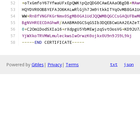
+
oTxGmfoY67YfwaUFxEpQWKipQzQDG0CAwEAAaOBgDB
+
MAw
HQYDVR0OBBYEFAJO6KALwRlGjh7Jm9itkkITYqOvMB8GA1U
WW
+
Rn8fVNGFKGrNmx0SgMB0GA1UdJQQWMBQGCCsGAQUFBwM
BgNVHREECDAGhwR
/
AAABMA0GCSqGSIb3DQEBCwUAA2EAZeT
0
+
C2Om1DodSXIa16
+
rXdpgU5YbMEwjzqSvtOosVG
+
KD92U7
YjWXkoTRVMWLmuleckwsIwOrwzK0ojkx0U9n9J59L9kj
-----
END
 CERTIFICATE
-----
Powered by
Gitiles
|
Privacy
|
Terms
txt
json