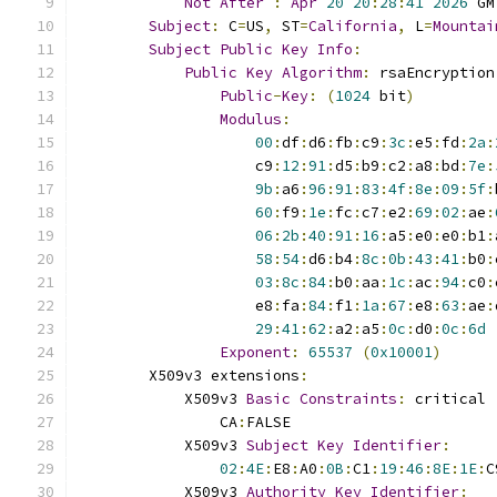
Not
After
:
Apr
20
20
:
28
:
41
2026
 GM
Subject
:
 C
=
US
,
 ST
=
California
,
 L
=
Mountai
Subject
Public
Key
Info
:
Public
Key
Algorithm
:
 rsaEncryption
Public
-
Key
:
(
1024
 bit
)
Modulus
:
00
:
df
:
d6
:
fb
:
c9
:
3c
:
e5
:
fd
:
2a
:
                    c9
:
12
:
91
:
d5
:
b9
:
c2
:
a8
:
bd
:
7e
:
9b
:
a6
:
96
:
91
:
83
:
4f
:
8e
:
09
:
5f
:
60
:
f9
:
1e
:
fc
:
c7
:
e2
:
69
:
02
:
ae
:
06
:
2b
:
40
:
91
:
16
:
a5
:
e0
:
e0
:
b1
:
58
:
54
:
d6
:
b4
:
8c
:
0b
:
43
:
41
:
b0
:
03
:
8c
:
84
:
b0
:
aa
:
1c
:
ac
:
94
:
c0
:
                    e8
:
fa
:
84
:
f1
:
1a
:
67
:
e8
:
63
:
ae
:
29
:
41
:
62
:
a2
:
a5
:
0c
:
d0
:
0c
:
6d
Exponent
:
65537
(
0x10001
)
        X509v3 extensions
:
            X509v3 
Basic
Constraints
:
 critical
                CA
:
FALSE
            X509v3 
Subject
Key
Identifier
:
02
:
4E
:
E8
:
A0
:
0B
:
C1
:
19
:
46
:
8E
:
1E
:
C
            X509v3 
Authority
Key
Identifier
: