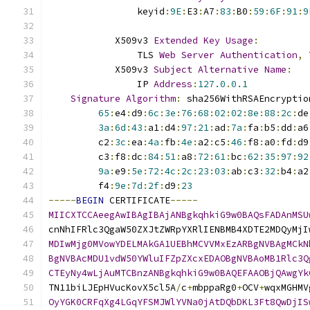
                keyid
:
9E
:
E3
:
A7
:
83
:
B0
:
59
:
6F
:
91
:
9
            X509v3 
Extended
Key
Usage
:
                TLS 
Web
Server
Authentication
,
 
            X509v3 
Subject
Alternative
Name
:
                IP 
Address
:
127.0
.
0.1
Signature
Algorithm
:
 sha256WithRSAEncryptio
65
:
e4
:
d9
:
6c
:
3e
:
76
:
68
:
02
:
02
:
8e
:
88
:
2c
:
de
3a
:
6d
:
43
:
a1
:
d4
:
97
:
21
:
ad
:
7a
:
fa
:
b5
:
dd
:
a6
         c2
:
3c
:
ea
:
4a
:
fb
:
4e
:
a2
:
c5
:
46
:
f8
:
a0
:
fd
:
d9
         c3
:
f8
:
dc
:
84
:
51
:
a8
:
72
:
61
:
bc
:
62
:
35
:
97
:
92
9a
:
e9
:
5e
:
72
:
4c
:
2c
:
23
:
03
:
ab
:
c3
:
32
:
b4
:
a2
         f4
:
9e
:
7d
:
2f
:
d9
:
23
-----
BEGIN
 CERTIFICATE
-----
MIICXTCCAeegAwIBAgIBAjANBgkqhkiG9w0BAQsFADAnMSU
cnNhIFRlc3QgaW50ZXJtZWRpYXRlIENBMB4XDTE2MDQyMjI
MDIwMjg0MVowYDELMAkGA1UEBhMCVVMxEzARBgNVBAgMCkN
BgNVBAcMDU1vdW50YWluIFZpZXcxEDAOBgNVBAoMB1Rlc3Q
CTEyNy4wLjAuMTCBnzANBgkqhkiG9w0BAQEFAAOBjQAwgYk
TN11biLJEpHVucKovX5cl5A
/
c
+
mbppaRg0
+
OCV
+
wqxMGHMV
OyYGK0CRFqXg4LGqYFSMJWlYVNa0jAtDQbDKL3Ft8QwDjIS