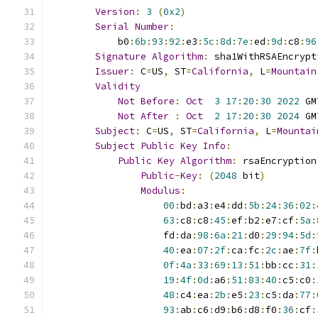
Version
:
3
(
0x2
)
Serial
Number
:
            b0
:
6b
:
93
:
92
:
e3
:
5c
:
8d
:
7e
:
ed
:
9d
:
c8
:
96
Signature
Algorithm
:
 sha1WithRSAEncrypt
Issuer
:
 C
=
US
,
 ST
=
California
,
 L
=
Mountain
Validity
Not
Before
:
Oct
3
17
:
20
:
30
2022
 GM
Not
After
:
Oct
2
17
:
20
:
30
2024
 GM
Subject
:
 C
=
US
,
 ST
=
California
,
 L
=
Mountai
Subject
Public
Key
Info
:
Public
Key
Algorithm
:
 rsaEncryption
Public
-
Key
:
(
2048
 bit
)
Modulus
:
00
:
bd
:
a3
:
e4
:
dd
:
5b
:
24
:
36
:
02
:
63
:
c8
:
c8
:
45
:
ef
:
b2
:
e7
:
cf
:
5a
:
                    fd
:
da
:
98
:
6a
:
21
:
d0
:
29
:
94
:
5d
:
40
:
ea
:
07
:
2f
:
ca
:
fc
:
2c
:
ae
:
7f
:
0f
:
4a
:
33
:
69
:
13
:
51
:
bb
:
cc
:
31
:
19
:
4f
:
0d
:
a6
:
51
:
83
:
40
:
c5
:
c0
:
48
:
c4
:
ea
:
2b
:
e5
:
23
:
c5
:
da
:
77
:
93
:
ab
:
c6
:
d9
:
b6
:
d8
:
f0
:
36
:
cf
: