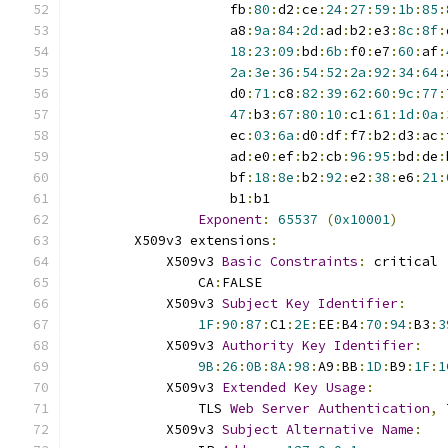
                    fb
:
80
:
d2
:
ce
:
24
:
27
:
59
:
1b
:
85
:
                    a8
:
9a
:
84
:
2d
:
ad
:
b2
:
e3
:
8c
:
8f
:
18
:
23
:
09
:
bd
:
6b
:
f0
:
e7
:
60
:
af
:
2a
:
3e
:
36
:
54
:
52
:
2a
:
92
:
34
:
64
:
                    d0
:
71
:
c8
:
82
:
39
:
62
:
60
:
9c
:
77
:
47
:
b3
:
67
:
80
:
10
:
c1
:
61
:
1d
:
0a
:
                    ec
:
03
:
6a
:
d0
:
df
:
f7
:
b2
:
d3
:
ac
:
                    ad
:
e0
:
ef
:
b2
:
cb
:
96
:
95
:
bd
:
de
:
                    bf
:
18
:
8e
:
b2
:
92
:
e2
:
38
:
e6
:
21
:
                    b1
:
b1
Exponent
:
65537
(
0x10001
)
        X509v3 extensions
:
            X509v3 
Basic
Constraints
:
 critical
                CA
:
FALSE
            X509v3 
Subject
Key
Identifier
:
1F
:
90
:
87
:
C1
:
2E
:
EE
:
B4
:
70
:
94
:
B3
:
3
            X509v3 
Authority
Key
Identifier
:
9B
:
26
:
0B
:
8A
:
98
:
A9
:
BB
:
1D
:
B9
:
1F
:
1
            X509v3 
Extended
Key
Usage
:
                TLS 
Web
Server
Authentication
,
 
            X509v3 
Subject
Alternative
Name
: