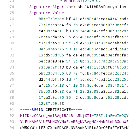
                IP 
Address
:
127.0
.
0.1
Signature
Algorithm
:
 sha1WithRSAEncryption
Signature
Value
:
08
:
e7
:
3e
:
ac
:
bf
:
41
:
a5
:
98
:
43
:
ca
:
44
:
41
:
ad
:
77
:
1e
:
cb
:
d4
:
fb
:
5b
:
a2
:
d9
:
ce
:
88
:
07
:
9e
:
ef
:
        e4
:
3b
:
a4
:
11
:
b3
:
8a
:
54
:
40
:
42
:
ef
:
38
:
97
:
2b
:
7c
:
e6
:
d4
:
a5
:
3b
:
d6
:
48
:
8d
:
af
:
29
:
e1
:
fb
:
e7
:
        c3
:
1d
:
a5
:
89
:
9c
:
2d
:
e2
:
31
:
31
:
83
:
4c
:
eb
:
ed
:
8e
:
50
:
4b
:
76
:
98
:
11
:
4d
:
48
:
3d
:
ad
:
14
:
d1
:
44
:
13
:
d5
:
9d
:
85
:
fa
:
de
:
ea
:
a0
:
99
:
e8
:
3e
:
f0
:
fa
:
6e
:
c8
:
e8
:
ee
:
94
:
3c
:
8b
:
35
:
35
:
7a
:
2a
:
75
:
3a
:
73
:
9a
:
7f
:
f3
:
b8
:
da
:
e4
:
4a
:
13
:
18
:
f6
:
46
:
53
:
        bb
:
23
:
84
:
56
:
08
:
77
:
f6
:
b7
:
84
:
fe
:
ca
:
2c
:
24
:
        d2
:
44
:
bf
:
f6
:
1d
:
74
:
5d
:
dc
:
77
:
b1
:
1c
:
23
:
25
:
        a7
:
15
:
4b
:
18
:
c4
:
19
:
9f
:
3c
:
4d
:
ef
:
33
:
49
:
17
:
7b
:
50
:
f5
:
33
:
0a
:
7f
:
28
:
23
:
99
:
a3
:
ca
:
82
:
a1
:
17
:
a3
:
9c
:
75
:
86
:
f2
:
cd
:
3b
:
8c
:
af
:
61
:
28
:
cd
:
12
:
87
:
59
:
f3
-----
BEGIN
 CERTIFICATE
-----
MIIDzzCCAregAwIBAgIRALBrk5LjXI1
+
7Z3IllnFwoIwDQY
YzELMAkGA1UEBhMCVVMxEzARBgNVBAgMCkNhbGlmb3JuaWE
dW50YWluIFZpZXcxEDAOBgNVBAoMB1Rlc3QgQ0ExFTATBgN