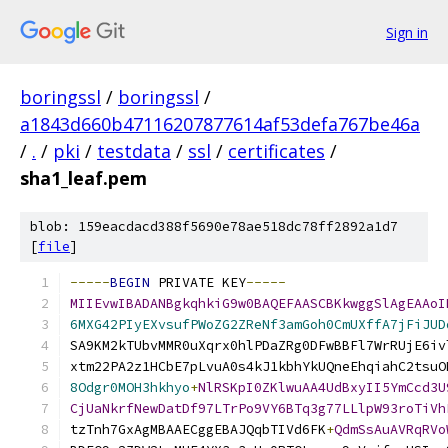
Sign in
boringssl
/
boringssl
/
a1843d660b47116207877614af53defa767be46a
/
.
/
pki
/
testdata
/
ssl
/
certificates
/
sha1_leaf.pem
blob: 159eacdacd388f5690e78ae518dc78ff2892a1d7
[
file
]
-----
BEGIN
 PRIVATE KEY
-----
MIIEvwIBADANBgkqhkiG9w0BAQEFAASCBKkwggSlAgEAAoI
6MXG42PIyEXvsufPWoZG2ZReNf3amGoh0CmUXffA7jFiJUD
SA9KM2kTUbvMMR0uXqrx0hlPDaZRg0DFwBBFl7WrRUjE6iv
xtm22PA2z1HCbE7pLvuA0s4kJ1kbhYkUQneEhqiahC2tsuO
8Odgr0MOH3hkhyo
+
NlRSKpI0ZKlwuAA4UdBxyII5YmCcd3U
CjUaNkrfNewDatDf97LTrPo9VY6BTq3g77LLlpW93roTiVh
tzTnh7GxAgMBAAECggEBAJQqbTIVd6FK
+
QdmSsAuAVRqRVo