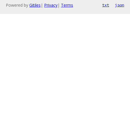
Powered by
Gitiles
|
Privacy
|
Terms
txt
json