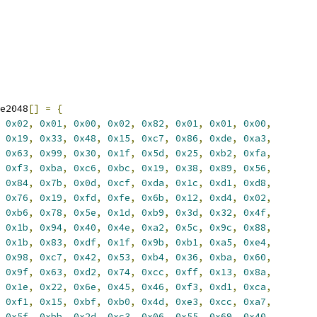
e2048
[]
=
{
0x02
,
0x01
,
0x00
,
0x02
,
0x82
,
0x01
,
0x01
,
0x00
,
0x19
,
0x33
,
0x48
,
0x15
,
0xc7
,
0x86
,
0xde
,
0xa3
,
0x63
,
0x99
,
0x30
,
0x1f
,
0x5d
,
0x25
,
0xb2
,
0xfa
,
0xf3
,
0xba
,
0xc6
,
0xbc
,
0x19
,
0x38
,
0x89
,
0x56
,
0x84
,
0x7b
,
0x0d
,
0xcf
,
0xda
,
0x1c
,
0xd1
,
0xd8
,
0x76
,
0x19
,
0xfd
,
0xfe
,
0x6b
,
0x12
,
0xd4
,
0x02
,
0xb6
,
0x78
,
0x5e
,
0x1d
,
0xb9
,
0x3d
,
0x32
,
0x4f
,
0x1b
,
0x94
,
0x40
,
0x4e
,
0xa2
,
0x5c
,
0x9c
,
0x88
,
0x1b
,
0x83
,
0xdf
,
0x1f
,
0x9b
,
0xb1
,
0xa5
,
0xe4
,
0x98
,
0xc7
,
0x42
,
0x53
,
0xb4
,
0x36
,
0xba
,
0x60
,
0x9f
,
0x63
,
0xd2
,
0x74
,
0xcc
,
0xff
,
0x13
,
0x8a
,
0x1e
,
0x22
,
0x6e
,
0x45
,
0x46
,
0xf3
,
0xd1
,
0xca
,
0xf1
,
0x15
,
0xbf
,
0xb0
,
0x4d
,
0xe3
,
0xcc
,
0xa7
,
0x5f
,
0xbb
,
0x2d
,
0xc3
,
0x06
,
0x55
,
0x69
,
0x40
,