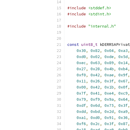
#include
<stddef.h>
#include
<stdint.h>
#include
"internal.h"
const
uint8_t
 kDERRSAPrivat
0x30
,
0x82
,
0x04
,
0xa3
,
0xd0
,
0x02
,
0xde
,
0x5d
,
0xec
,
0x63
,
0x89
,
0x14
,
0x27
,
0x28
,
0x4b
,
0xb4
,
0xf0
,
0x42
,
0xae
,
0x9f
,
0x11
,
0x26
,
0x3f
,
0x67
,
0x00
,
0x42
,
0x1b
,
0x0f
,
0x7f
,
0x41
,
0xe4
,
0xc9
,
0x79
,
0xf9
,
0x9a
,
0x64
,
0xdf
,
0x6d
,
0x75
,
0x3f
,
0xdd
,
0xbd
,
0x2d
,
0xa9
,
0xa1
,
0xd0
,
0x91
,
0x36
,
0xf6
,
0x2c
,
0x3f
,
0x87
,
0x18
,
0xad
,
0xa9
,
0xb0
,