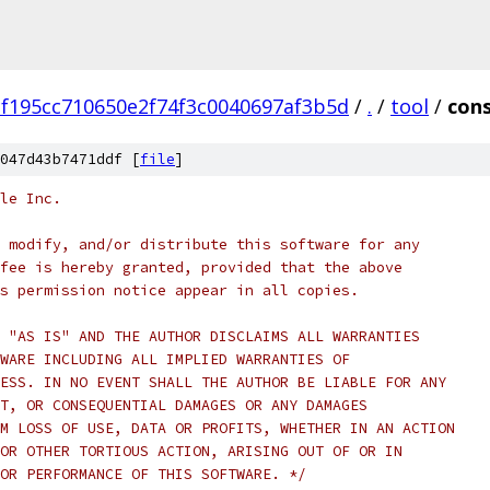
f195cc710650e2f74f3c0040697af3b5d
/
.
/
tool
/
cons
047d43b7471ddf [
file
]
le Inc.
 modify, and/or distribute this software for any
fee is hereby granted, provided that the above
s permission notice appear in all copies.
 "AS IS" AND THE AUTHOR DISCLAIMS ALL WARRANTIES
WARE INCLUDING ALL IMPLIED WARRANTIES OF
ESS. IN NO EVENT SHALL THE AUTHOR BE LIABLE FOR ANY
T, OR CONSEQUENTIAL DAMAGES OR ANY DAMAGES
M LOSS OF USE, DATA OR PROFITS, WHETHER IN AN ACTION
OR OTHER TORTIOUS ACTION, ARISING OUT OF OR IN
OR PERFORMANCE OF THIS SOFTWARE. */