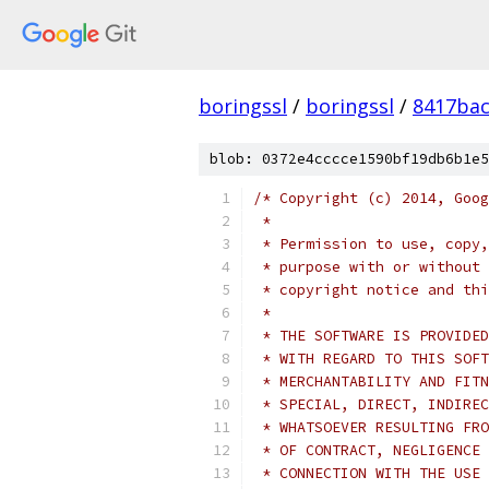
boringssl
/
boringssl
/
8417bac
blob: 0372e4cccce1590bf19db6b1e5
/* Copyright (c) 2014, Goog
 *
 * Permission to use, copy,
 * purpose with or without 
 * copyright notice and thi
 *
 * THE SOFTWARE IS PROVIDED
 * WITH REGARD TO THIS SOFT
 * MERCHANTABILITY AND FITN
 * SPECIAL, DIRECT, INDIREC
 * WHATSOEVER RESULTING FRO
 * OF CONTRACT, NEGLIGENCE 
 * CONNECTION WITH THE USE 