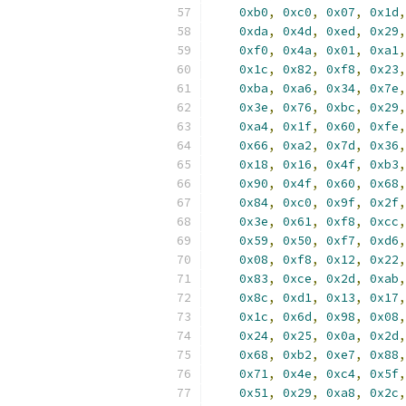
0xb0
,
0xc0
,
0x07
,
0x1d
,
0xda
,
0x4d
,
0xed
,
0x29
,
0xf0
,
0x4a
,
0x01
,
0xa1
,
0x1c
,
0x82
,
0xf8
,
0x23
,
0xba
,
0xa6
,
0x34
,
0x7e
,
0x3e
,
0x76
,
0xbc
,
0x29
,
0xa4
,
0x1f
,
0x60
,
0xfe
,
0x66
,
0xa2
,
0x7d
,
0x36
,
0x18
,
0x16
,
0x4f
,
0xb3
,
0x90
,
0x4f
,
0x60
,
0x68
,
0x84
,
0xc0
,
0x9f
,
0x2f
,
0x3e
,
0x61
,
0xf8
,
0xcc
,
0x59
,
0x50
,
0xf7
,
0xd6
,
0x08
,
0xf8
,
0x12
,
0x22
,
0x83
,
0xce
,
0x2d
,
0xab
,
0x8c
,
0xd1
,
0x13
,
0x17
,
0x1c
,
0x6d
,
0x98
,
0x08
,
0x24
,
0x25
,
0x0a
,
0x2d
,
0x68
,
0xb2
,
0xe7
,
0x88
,
0x71
,
0x4e
,
0xc4
,
0x5f
,
0x51
,
0x29
,
0xa8
,
0x2c
,