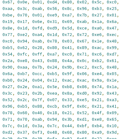
0x67
,
0x0e
,
0x01
,
0xd4
,
0x80
,
0x02
,
0x5c
,
0xc0
,
0xaa
,
0x3c
,
0xab
,
0x56
,
0x8c
,
0x96
,
0xb3
,
0x25
,
0xbe
,
0x70
,
0x01
,
0xe9
,
0xa7
,
0x7b
,
0x27
,
0x01
,
0x19
,
0x17
,
0x6e
,
0x31
,
0x69
,
0xab
,
0x1a
,
0x6a
,
0x8e
,
0x1d
,
0xfd
,
0xd9
,
0x5d
,
0xce
,
0xa0
,
0x47
,
0x77
,
0xe2
,
0xa4
,
0x1d
,
0x72
,
0x72
,
0xe6
,
0xec
,
0xc0
,
0x94
,
0xab
,
0x78
,
0x03
,
0x67
,
0x1e
,
0x48
,
0xb5
,
0x62
,
0x28
,
0x80
,
0x41
,
0x89
,
0xac
,
0x99
,
0x54
,
0xfc
,
0xff
,
0xa7
,
0xc0
,
0x71
,
0xc6
,
0xd7
,
0x2a
,
0xe8
,
0x43
,
0x88
,
0x4a
,
0x0c
,
0xb2
,
0x61
,
0x90
,
0xaa
,
0x7b
,
0x24
,
0x9b
,
0xc2
,
0xc5
,
0x48
,
0x6a
,
0xb7
,
0xcc
,
0xb5
,
0x9f
,
0x06
,
0xe4
,
0x05
,
0xb0
,
0x24
,
0x04
,
0x12
,
0xac
,
0xac
,
0x9a
,
0x1e
,
0x27
,
0x2e
,
0xa1
,
0x5e
,
0xb8
,
0x86
,
0x74
,
0x1a
,
0x3c
,
0x23
,
0x2b
,
0xea
,
0x8a
,
0xd0
,
0x92
,
0x43
,
0x52
,
0x2c
,
0x7f
,
0x07
,
0x33
,
0xe5
,
0x21
,
0xa3
,
0x96
,
0xb5
,
0x88
,
0xcb
,
0x9f
,
0x0c
,
0x21
,
0x41
,
0x78
,
0x60
,
0x40
,
0x18
,
0x21
,
0x52
,
0x4f
,
0x09
,
0x71
,
0x70
,
0xab
,
0x94
,
0x3b
,
0xd1
,
0xe8
,
0x65
,
0x7c
,
0x1d
,
0x3a
,
0x7c
,
0x44
,
0xbf
,
0xb4
,
0x10
,
0xd2
,
0x37
,
0xf3
,
0x48
,
0x68
,
0x80
,
0xa9
,
0x9d
,
0x29
,
0x79
,
0x39
,
0xfa
,
0x92
,
0x65
,
0x22
,
0xee
,