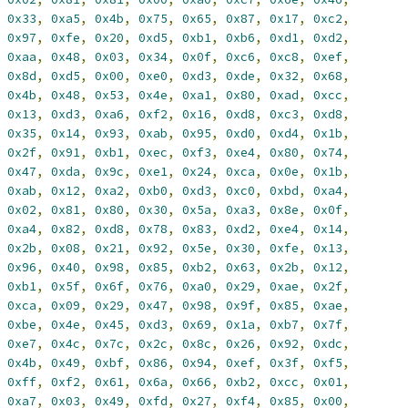
0x33
,
0xa5
,
0x4b
,
0x75
,
0x65
,
0x87
,
0x17
,
0xc2
,
0x97
,
0xfe
,
0x20
,
0xd5
,
0xb1
,
0xb6
,
0xd1
,
0xd2
,
0xaa
,
0x48
,
0x03
,
0x34
,
0x0f
,
0xc6
,
0xc8
,
0xef
,
0x8d
,
0xd5
,
0x00
,
0xe0
,
0xd3
,
0xde
,
0x32
,
0x68
,
0x4b
,
0x48
,
0x53
,
0x4e
,
0xa1
,
0x80
,
0xad
,
0xcc
,
0x13
,
0xd3
,
0xa6
,
0xf2
,
0x16
,
0xd8
,
0xc3
,
0xd8
,
0x35
,
0x14
,
0x93
,
0xab
,
0x95
,
0xd0
,
0xd4
,
0x1b
,
0x2f
,
0x91
,
0xb1
,
0xec
,
0xf3
,
0xe4
,
0x80
,
0x74
,
0x47
,
0xda
,
0x9c
,
0xe1
,
0x24
,
0xca
,
0x0e
,
0x1b
,
0xab
,
0x12
,
0xa2
,
0xb0
,
0xd3
,
0xc0
,
0xbd
,
0xa4
,
0x02
,
0x81
,
0x80
,
0x30
,
0x5a
,
0xa3
,
0x8e
,
0x0f
,
0xa4
,
0x82
,
0xd8
,
0x78
,
0x83
,
0xd2
,
0xe4
,
0x14
,
0x2b
,
0x08
,
0x21
,
0x92
,
0x5e
,
0x30
,
0xfe
,
0x13
,
0x96
,
0x40
,
0x98
,
0x85
,
0xb2
,
0x63
,
0x2b
,
0x12
,
0xb1
,
0x5f
,
0x6f
,
0x76
,
0xa0
,
0x29
,
0xae
,
0x2f
,
0xca
,
0x09
,
0x29
,
0x47
,
0x98
,
0x9f
,
0x85
,
0xae
,
0xbe
,
0x4e
,
0x45
,
0xd3
,
0x69
,
0x1a
,
0xb7
,
0x7f
,
0xe7
,
0x4c
,
0x7c
,
0x2c
,
0x8c
,
0x26
,
0x92
,
0xdc
,
0x4b
,
0x49
,
0xbf
,
0x86
,
0x94
,
0xef
,
0x3f
,
0xf5
,
0xff
,
0xf2
,
0x61
,
0x6a
,
0x66
,
0xb2
,
0xcc
,
0x01
,
0xa7
,
0x03
,
0x49
,
0xfd
,
0x27
,
0xf4
,
0x85
,
0x00
,