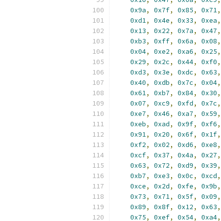
0x9a
,
0x7f
,
0x85
,
0x71
,
0xd1
,
0x4e
,
0x33
,
0xea
,
0x13
,
0x22
,
0x7a
,
0x47
,
0xb3
,
0xff
,
0x6a
,
0x08
,
0x04
,
0xe2
,
0xa6
,
0x25
,
0x29
,
0x2c
,
0x44
,
0xf0
,
0xd3
,
0x3e
,
0xdc
,
0x63
,
0x40
,
0xdb
,
0x7c
,
0x04
,
0x61
,
0xb7
,
0x84
,
0x30
,
0x07
,
0xc9
,
0xfd
,
0x7c
,
0xe7
,
0x46
,
0xa7
,
0x59
,
0xeb
,
0xad
,
0x9f
,
0xf6
,
0x91
,
0x20
,
0x6f
,
0x1f
,
0xf2
,
0x02
,
0xd6
,
0xe8
,
0xcf
,
0x37
,
0x4a
,
0x27
,
0x63
,
0x72
,
0xd9
,
0x39
,
0xb7
,
0xe3
,
0x0c
,
0xcd
,
0xce
,
0x2d
,
0xfe
,
0x9b
,
0x73
,
0x71
,
0x5f
,
0x09
,
0x89
,
0x8f
,
0x12
,
0x63
,
0x75
,
0xef
,
0x54
,
0xa4
,