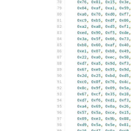
0x76
,
0x81
,
0x15
,
0x3e
,
0x04
,
0xaf
,
0xa1
,
0x59
,
0xa0
,
0x70
,
0xd0
,
0xf7
,
0xc9
,
0xb5
,
0xdf
,
0x86
,
0xa2
,
0xa8
,
0xd5
,
0xf1
,
0xed
,
0x90
,
0xf5
,
0xde
,
0x3a
,
0x5f
,
0x66
,
0x73
,
0xb8
,
0x60
,
0xaf
,
0x40
,
0xe1
,
0x07
,
0xb8
,
0x49
,
0x22
,
0xa0
,
0xec
,
0x58
,
0xd7
,
0xa5
,
0x9d
,
0xf3
,
0x67
,
0xe9
,
0x95
,
0x9d
,
0x2d
,
0x25
,
0xbd
,
0xd5
,
0xc0
,
0x8f
,
0x76
,
0x4c
,
0x8c
,
0x9f
,
0x09
,
0x5a
,
0x67
,
0xcf
,
0x35
,
0x18
,
0xd7
,
0xf6
,
0xd1
,
0xf3
,
0xa4
,
0x69
,
0x0a
,
0x26
,
0x57
,
0x5a
,
0xce
,
0x15
,
0x09
,
0xe3
,
0x9b
,
0x88
,
0xd9
,
0x5a
,
0x5e
,
0x81
,
0x16
,
0x47
,
0x0a
,
0xc9
,