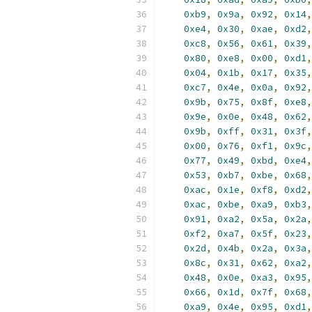
0xb9
,
0x9a
,
0x92
,
0x14
,
0xe4
,
0x30
,
0xae
,
0xd2
,
0xc8
,
0x56
,
0x61
,
0x39
,
0x80
,
0xe8
,
0x00
,
0xd1
,
0x04
,
0x1b
,
0x17
,
0x35
,
0xc7
,
0x4e
,
0x0a
,
0x92
,
0x9b
,
0x75
,
0x8f
,
0xe8
,
0x9e
,
0x0e
,
0x48
,
0x62
,
0x9b
,
0xff
,
0x31
,
0x3f
,
0x00
,
0x76
,
0xf1
,
0x9c
,
0x77
,
0x49
,
0xbd
,
0xe4
,
0x53
,
0xb7
,
0xbe
,
0x68
,
0xac
,
0x1e
,
0xf8
,
0xd2
,
0xac
,
0xbe
,
0xa9
,
0xb3
,
0x91
,
0xa2
,
0x5a
,
0x2a
,
0xf2
,
0xa7
,
0x5f
,
0x23
,
0x2d
,
0x4b
,
0x2a
,
0x3a
,
0x8c
,
0x31
,
0x62
,
0xa2
,
0x48
,
0x0e
,
0xa3
,
0x95
,
0x66
,
0x1d
,
0x7f
,
0x68
,
0xa9
,
0x4e
,
0x95
,
0xd1
,