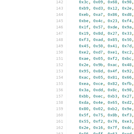
0x3c
,
0x09
,
0x68
,
0x98
,
0xb9
,
0xd3
,
0x12
,
0x2e
,
0xeb
,
0xa7
,
0x86
,
0xd8
,
0xbe
,
0x4c
,
0x23
,
0xf4
,
0x1f
,
0x57
,
0xde
,
0x9a
,
0x19
,
0x8d
,
0x27
,
0x33
,
0xf3
,
0xad
,
0x85
,
0x50
,
0x45
,
0x50
,
0x41
,
0x7d
,
0xe2
,
0xd7
,
0xe1
,
0xc2
,
0xae
,
0x05
,
0xf2
,
0xbc
,
0x2e
,
0x9b
,
0xac
,
0x48
,
0x95
,
0x8d
,
0x4f
,
0x92
,
0xac
,
0x05
,
0x81
,
0x66
,
0xea
,
0xce
,
0x82
,
0xfb
,
0x3a
,
0xdd
,
0x8c
,
0x98
,
0xbb
,
0xec
,
0xb3
,
0x27
,
0xda
,
0x4e
,
0x65
,
0xd2
,
0x80
,
0x02
,
0xb2
,
0x9e
,
0x5f
,
0x75
,
0x8b
,
0xf3
,
0x55
,
0xf2
,
0x76
,
0xe3
,
0x2e
,
0x16
,
0x7f
,
0xdc
,
0x56
,
0xff
,
0x63
,
0xed
,