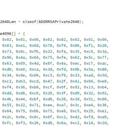
2048Len 
=
sizeof
(
kDERRSAPrivate2048
);
e4096
[]
=
{
0x02
,
0x01
,
0x00
,
0x02
,
0x82
,
0x02
,
0x01
,
0x00
,
0x03
,
0xe1
,
0x0d
,
0x78
,
0xf4
,
0x86
,
0xf1
,
0x28
,
0x73
,
0x0c
,
0xfb
,
0x22
,
0xfa
,
0x35
,
0xc9
,
0x3a
,
0x96
,
0x4a
,
0x64
,
0x75
,
0xfe
,
0x62
,
0x5c
,
0x77
,
0x63
,
0x09
,
0x4d
,
0x6f
,
0x4a
,
0xec
,
0xc7
,
0xac
,
0xd8
,
0xe0
,
0xca
,
0x3d
,
0xfd
,
0x0b
,
0x5a
,
0x88
,
0x34
,
0x9e
,
0x06
,
0xc5
,
0xf8
,
0x33
,
0xad
,
0x5d
,
0xc2
,
0xb3
,
0xcd
,
0x47
,
0x2f
,
0x41
,
0x04
,
0xe8
,
0xf4
,
0x56
,
0xb8
,
0xcf
,
0x0f
,
0x92
,
0x13
,
0xb4
,
0xdd
,
0xd0
,
0xc0
,
0x20
,
0x3f
,
0xd9
,
0x32
,
0x92
,
0x4b
,
0x44
,
0xbf
,
0xd8
,
0x28
,
0x3d
,
0x51
,
0x00
,
0x55
,
0x22
,
0x71
,
0xee
,
0xa7
,
0x3c
,
0xe4
,
0x36
,
0x64
,
0x79
,
0xbb
,
0x75
,
0xe8
,
0xc5
,
0x29
,
0xe1
,
0x2c
,
0x0e
,
0x0c
,
0x0f
,
0xc2
,
0x42
,
0xfd
,
0xa9
,
0xfc
,
0xf3
,
0x26
,
0xd8
,
0x6a
,
0xc2
,
0x14
,
0x2d
,