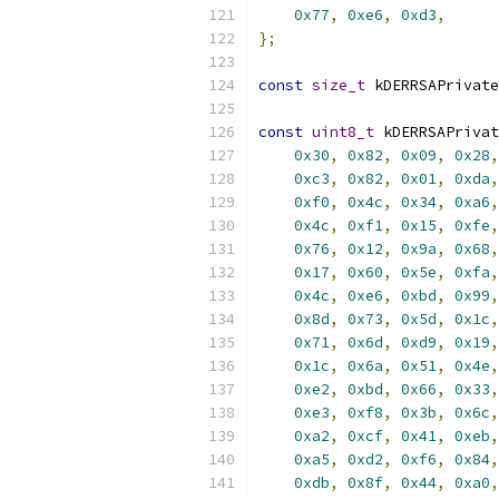
0x77
,
0xe6
,
0xd3
,
};
const
size_t
 kDERRSAPrivate
const
uint8_t
 kDERRSAPrivat
0x30
,
0x82
,
0x09
,
0x28
,
0xc3
,
0x82
,
0x01
,
0xda
,
0xf0
,
0x4c
,
0x34
,
0xa6
,
0x4c
,
0xf1
,
0x15
,
0xfe
,
0x76
,
0x12
,
0x9a
,
0x68
,
0x17
,
0x60
,
0x5e
,
0xfa
,
0x4c
,
0xe6
,
0xbd
,
0x99
,
0x8d
,
0x73
,
0x5d
,
0x1c
,
0x71
,
0x6d
,
0xd9
,
0x19
,
0x1c
,
0x6a
,
0x51
,
0x4e
,
0xe2
,
0xbd
,
0x66
,
0x33
,
0xe3
,
0xf8
,
0x3b
,
0x6c
,
0xa2
,
0xcf
,
0x41
,
0xeb
,
0xa5
,
0xd2
,
0xf6
,
0x84
,
0xdb
,
0x8f
,
0x44
,
0xa0
,