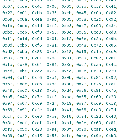
0x67
,
0xde
,
0x4c
,
0x0d
,
0x09
,
0xab
,
0x57
,
0x41
,
0x22
,
0x01
,
0xbb
,
0x36
,
0xcb
,
0x45
,
0x0a
,
0x82
,
0x6a
,
0x0a
,
0xea
,
0xab
,
0x39
,
0x28
,
0x2c
,
0x92
,
0xfa
,
0xcc
,
0x1d
,
0xf8
,
0xe5
,
0xd7
,
0x03
,
0x34
,
0xbc
,
0xc6
,
0xf9
,
0x55
,
0x0c
,
0x05
,
0xd8
,
0xd3
,
0xf1
,
0x1d
,
0x0d
,
0x01
,
0xf3
,
0x0e
,
0x3a
,
0x9b
,
0x0d
,
0xbb
,
0xf6
,
0x81
,
0x09
,
0x48
,
0x72
,
0x05
,
0xd2
,
0xba
,
0x88
,
0xa3
,
0x18
,
0xf5
,
0x1b
,
0xc9
,
0x02
,
0x03
,
0x01
,
0x00
,
0x01
,
0x02
,
0x82
,
0x01
,
0xfb
,
0x79
,
0x64
,
0x84
,
0x8c
,
0xc7
,
0xaa
,
0x4c
,
0xed
,
0xbe
,
0xc2
,
0x22
,
0xed
,
0x5c
,
0x53
,
0x29
,
0x04
,
0x11
,
0xf6
,
0xb4
,
0x9b
,
0x6c
,
0x84
,
0x92
,
0x67
,
0xae
,
0xd6
,
0xba
,
0xa0
,
0x27
,
0x25
,
0xa1
,
0x49
,
0xd3
,
0x13
,
0xab
,
0xd4
,
0xa6
,
0x9f
,
0x7e
,
0xa5
,
0x42
,
0x7e
,
0xf3
,
0xba
,
0x65
,
0x69
,
0x23
,
0x97
,
0x07
,
0xe9
,
0x2f
,
0x18
,
0x87
,
0xe9
,
0x13
,
0x69
,
0x91
,
0xfe
,
0x47
,
0x41
,
0x08
,
0xc3
,
0x7d
,
0xcf
,
0xf9
,
0xe9
,
0xbe
,
0xf8
,
0xa4
,
0x2d
,
0x43
,
0x8f
,
0xcf
,
0xef
,
0xc1
,
0xb1
,
0x3e
,
0x63
,
0x81
,
0xf9
,
0x9c
,
0x23
,
0xae
,
0x0f
,
0x70
,
0xaf
,
0xed
,
0x39
,
0x51
,
0x15
,
0x55
,
0xfc
,
0x4e
,
0x9e
,
0xb3
,