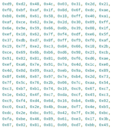
0xd9
,
0xd2
,
0x48
,
0x4c
,
0x03
,
0x31
,
0x2d
,
0x21
,
0xf8
,
0xbf
,
0xaf
,
0x1f
,
0x8d
,
0x6f
,
0xdc
,
0xae
,
0xb8
,
0x06
,
0x61
,
0x58
,
0x18
,
0xff
,
0x40
,
0xa1
,
0xaf
,
0xce
,
0x62
,
0x3e
,
0x2d
,
0x30
,
0x09
,
0xff
,
0x6e
,
0x9e
,
0x59
,
0x66
,
0x6b
,
0x39
,
0x08
,
0x1f
,
0xef
,
0x10
,
0x62
,
0x7f
,
0xf4
,
0xdf
,
0xe6
,
0x5f
,
0x37
,
0xdb
,
0xd7
,
0x8f
,
0xff
,
0xf9
,
0xf0
,
0xaf
,
0x19
,
0x7f
,
0xe2
,
0xc3
,
0x84
,
0x66
,
0x18
,
0x2b
,
0xce
,
0x69
,
0x6b
,
0xb6
,
0xd6
,
0x98
,
0x25
,
0xcb
,
0x91
,
0x02
,
0x81
,
0x81
,
0x00
,
0xf6
,
0xd6
,
0xae
,
0xef
,
0xa6
,
0x7e
,
0x91
,
0x7a
,
0x4d
,
0x1c
,
0xe0
,
0x4d
,
0x0d
,
0x09
,
0xa3
,
0xeb
,
0x9a
,
0xbe
,
0x89
,
0x8f
,
0x66
,
0x67
,
0x97
,
0x7e
,
0xb4
,
0x2d
,
0x73
,
0x7f
,
0x5c
,
0x76
,
0x2b
,
0x06
,
0x7c
,
0xaa
,
0x54
,
0xc3
,
0xb7
,
0xb1
,
0x74
,
0x10
,
0xc9
,
0x67
,
0xc7
,
0x1e
,
0xb2
,
0x4f
,
0xc7
,
0xda
,
0xcf
,
0x45
,
0xc3
,
0xc9
,
0xf4
,
0xd4
,
0x6d
,
0x16
,
0xb4
,
0x6b
,
0x02
,
0xc0
,
0xa3
,
0x2e
,
0x4b
,
0xae
,
0xf7
,
0x4e
,
0xb5
,
0xdc
,
0x2e
,
0xbc
,
0x91
,
0x42
,
0x7f
,
0x36
,
0xbc
,
0xfa
,
0xbe
,
0x46
,
0x89
,
0x61
,
0xe3
,
0x17
,
0x3b
,
0x07
,
0x02
,
0x81
,
0x81
,
0x00
,
0xd7
,
0xbb
,
0x45
,