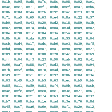
0x1b
,
0x95
,
0xd8
,
0x7c
,
0x8c
,
0x08
,
0x02
,
0xe1
,
0x4c
,
0xc7
,
0x71
,
0xf1
,
0xd0
,
0xef
,
0xa7
,
0xb6
,
0x86
,
0x8d
,
0x4a
,
0xf6
,
0x9f
,
0xac
,
0xf3
,
0x78
,
0x71
,
0xa9
,
0x69
,
0x63
,
0xe4
,
0x8a
,
0x22
,
0x57
,
0xb0
,
0xe5
,
0x43
,
0x20
,
0xd2
,
0x18
,
0x89
,
0x3b
,
0x82
,
0x90
,
0x7a
,
0xd4
,
0x0a
,
0x3d
,
0x89
,
0x82
,
0x0e
,
0x98
,
0x1c
,
0x84
,
0x3a
,
0x5a
,
0x8f
,
0xa1
,
0x8b
,
0x6f
,
0xda
,
0x85
,
0xad
,
0x55
,
0x62
,
0x04
,
0xcb
,
0xd4
,
0x17
,
0xdc
,
0xb6
,
0xe3
,
0x39
,
0xf5
,
0xbd
,
0x06
,
0x4a
,
0x87
,
0xa1
,
0x90
,
0x9c
,
0x27
,
0x09
,
0x02
,
0x81
,
0x80
,
0x28
,
0x4c
,
0xec
,
0xb9
,
0xff
,
0x04
,
0xf3
,
0x23
,
0x90
,
0xab
,
0x82
,
0x41
,
0x66
,
0xa7
,
0x88
,
0x47
,
0xd3
,
0x40
,
0x00
,
0x94
,
0x7b
,
0x5f
,
0xb6
,
0x70
,
0x4d
,
0x62
,
0x8e
,
0x41
,
0xd9
,
0xf1
,
0xc1
,
0x1c
,
0x92
,
0x06
,
0x0d
,
0x3e
,
0x03
,
0x49
,
0xc9
,
0xb5
,
0x63
,
0xec
,
0xb9
,
0xbb
,
0x85
,
0x11
,
0x59
,
0x83
,
0xf4
,
0x0b
,
0x63
,
0xcb
,
0x4e
,
0xfe
,
0xcf
,
0xc0
,
0xc1
,
0x3c
,
0x27
,
0x61
,
0x81
,
0x8e
,
0xf1
,
0x74
,
0x63
,
0x94
,
0x4a
,
0x32
,
0xb7
,
0x68
,
0xba
,
0x1e
,
0xad
,
0x3e
,
0x76
,
0x8d
,
0x45
,
0xc7
,
0xa6
,
0x6e
,
0x80
,
0xf1
,
0x2e
,
0x12
,
0x02
,
0x81
,
0x81
,
0x00
,
0xa0
,
0xc7
,
0x6e
,
0x46
,