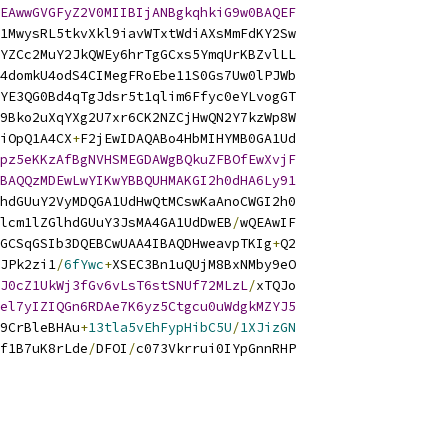
EAwwGVGFyZ2V0MIIBIjANBgkqhkiG9w0BAQEF
1MwysRL5tkvXkl9iavWTxtWdiAXsMmFdKY2Sw
YZCc2MuY2JkQWEy6hrTgGCxs5YmqUrKBZvlLL
4domkU4odS4CIMegFRoEbe11S0Gs7Uw0lPJWb
YE3QG0Bd4qTgJdsr5t1qlim6Ffyc0eYLvogGT
9Bko2uXqYXg2U7xr6CK2NZCjHwQN2Y7kzWp8W
iOpQ1A4CX
+
F2jEwIDAQABo4HbMIHYMB0GA1Ud
pz5eKKzAfBgNVHSMEGDAWgBQkuZFBOfEwXvjF
BAQQzMDEwLwYIKwYBBQUHMAKGI2h0dHA6Ly91
hdGUuY2VyMDQGA1UdHwQtMCswKaAnoCWGI2h0
lcm1lZGlhdGUuY3JsMA4GA1UdDwEB
/
wQEAwIF
GCSqGSIb3DQEBCwUAA4IBAQDHweavpTKIg
+
Q2
JPk2zi1
/
6fYwc
+
XSEC3Bn1uQUjM8BxNMby9eO
J0cZ1UkWj3fGv6vLsT6stSNUf72MLzL
/
xTQJo
el7yIZIQGn6RDAe7K6yz5Ctgcu0uWdgkMZYJ5
9CrBleBHAu
+
13tla5vEhFypHibC5U
/
1XJizGN
f1B7uK8rLde
/
DFOI
/
c073Vkrrui0IYpGnnRHP