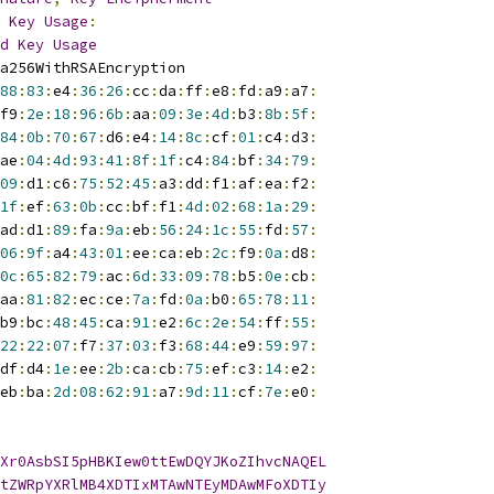
Key
Usage
:
d
Key
Usage
a256WithRSAEncryption
88
:
83
:
e4
:
36
:
26
:
cc
:
da
:
ff
:
e8
:
fd
:
a9
:
a7
:
f9
:
2e
:
18
:
96
:
6b
:
aa
:
09
:
3e
:
4d
:
b3
:
8b
:
5f
:
84
:
0b
:
70
:
67
:
d6
:
e4
:
14
:
8c
:
cf
:
01
:
c4
:
d3
:
ae
:
04
:
4d
:
93
:
41
:
8f
:
1f
:
c4
:
84
:
bf
:
34
:
79
:
09
:
d1
:
c6
:
75
:
52
:
45
:
a3
:
dd
:
f1
:
af
:
ea
:
f2
:
1f
:
ef
:
63
:
0b
:
cc
:
bf
:
f1
:
4d
:
02
:
68
:
1a
:
29
:
ad
:
d1
:
89
:
fa
:
9a
:
eb
:
56
:
24
:
1c
:
55
:
fd
:
57
:
06
:
9f
:
a4
:
43
:
01
:
ee
:
ca
:
eb
:
2c
:
f9
:
0a
:
d8
:
0c
:
65
:
82
:
79
:
ac
:
6d
:
33
:
09
:
78
:
b5
:
0e
:
cb
:
aa
:
81
:
82
:
ec
:
ce
:
7a
:
fd
:
0a
:
b0
:
65
:
78
:
11
:
b9
:
bc
:
48
:
45
:
ca
:
91
:
e2
:
6c
:
2e
:
54
:
ff
:
55
:
22
:
22
:
07
:
f7
:
37
:
03
:
f3
:
68
:
44
:
e9
:
59
:
97
:
df
:
d4
:
1e
:
ee
:
2b
:
ca
:
cb
:
75
:
ef
:
c3
:
14
:
e2
:
eb
:
ba
:
2d
:
08
:
62
:
91
:
a7
:
9d
:
11
:
cf
:
7e
:
e0
:
Xr0AsbSI5pHBKIew0ttEwDQYJKoZIhvcNAQEL
tZWRpYXRlMB4XDTIxMTAwNTEyMDAwMFoXDTIy