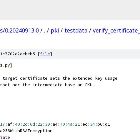
gs/0.20240913.0
/
.
/
pki
/
testdata
/
verify_certificate
1c7702d2aebeb5 [
file
]
s
.
py
]
 target certificate sets the extended key usage
root nor the intermediate have an EKU
.
17
:
af
:
40
:
2c
:
6d
:
22
:
39
:
a4
:
70
:
4a
:
21
:
ec
:
34
:
b6
:
d1
a256WithRSAEncryption
iate