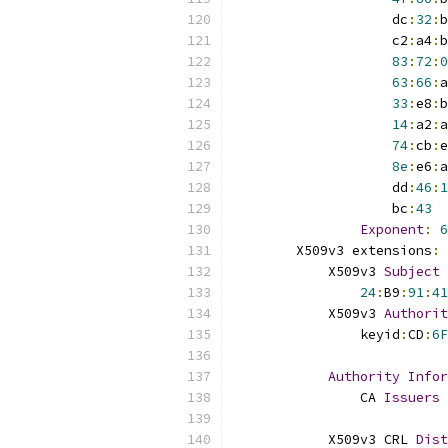
                    dc
:
32
:
b
                    c2
:
a4
:
b
83
:
72
:
0
63
:
66
:
a
33
:
e8
:
b
14
:
a2
:
a
74
:
cb
:
e
8e
:
e6
:
a
                    dd
:
46
:
1
                    bc
:
43
Exponent
:
6
        X509v3 extensions
:
            X509v3 
Subject
24
:
B9
:
91
:
41
            X509v3 
Authorit
                keyid
:
CD
:
6F
Authority
Infor
                CA 
Issuers
            X509v3 CRL 
Dist