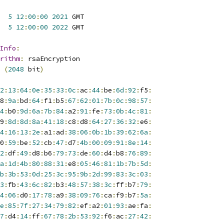
5
12
:
00
:
00
2021
 GMT
5
12
:
00
:
00
2022
 GMT
Info
:
rithm
:
 rsaEncryption
(
2048
 bit
)
2
:
13
:
64
:
0e
:
35
:
33
:
0c
:
ac
:
44
:
be
:
6d
:
92
:
f5
:
8
:
9a
:
bd
:
64
:
f1
:
b5
:
67
:
62
:
01
:
7b
:
0c
:
98
:
57
:
4
:
b0
:
9d
:
6a
:
7b
:
84
:
a2
:
91
:
fe
:
73
:
0b
:
4c
:
81
:
9
:
8d
:
8d
:
8a
:
41
:
18
:
c8
:
d8
:
64
:
27
:
36
:
32
:
e6
:
4
:
16
:
13
:
2e
:
a1
:
ad
:
38
:
06
:
0b
:
1b
:
39
:
62
:
6a
:
0
:
59
:
be
:
52
:
cb
:
47
:
d7
:
4b
:
00
:
09
:
91
:
8e
:
14
:
2
:
df
:
49
:
d8
:
b6
:
79
:
73
:
de
:
60
:
d4
:
b8
:
76
:
89
:
a
:
1d
:
4b
:
80
:
88
:
31
:
e8
:
05
:
46
:
81
:
1b
:
7b
:
5d
:
b
:
3b
:
53
:
0d
:
25
:
3c
:
95
:
9b
:
2d
:
99
:
83
:
3c
:
03
:
3
:
fb
:
43
:
6c
:
82
:
b3
:
48
:
57
:
38
:
3c
:
ff
:
b7
:
79
:
4
:
06
:
d0
:
17
:
78
:
a9
:
38
:
09
:
76
:
ca
:
f9
:
b7
:
5a
:
e
:
85
:
7f
:
27
:
34
:
79
:
82
:
ef
:
a2
:
01
:
93
:
ae
:
fa
:
7
:
d4
:
14
:
ff
:
67
:
78
:
2b
:
53
:
92
:
f6
:
ac
:
27
:
42
: