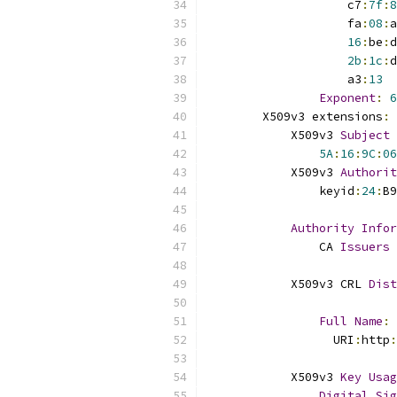
                    c7
:
7f
:
8
                    fa
:
08
:
a
16
:
be
:
d
2b
:
1c
:
d
                    a3
:
13
Exponent
:
6
        X509v3 extensions
:
            X509v3 
Subject
5A
:
16
:
9C
:
06
            X509v3 
Authorit
                keyid
:
24
:
B9
Authority
Infor
                CA 
Issuers
            X509v3 CRL 
Dist
Full
Name
:
                  URI
:
http
:
            X509v3 
Key
Usag
Digital
Sig