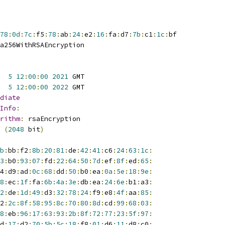
78
:
0d
:
7c
:
f5
:
78
:
ab
:
24
:
e2
:
16
:
fa
:
d7
:
7b
:
c1
:
1c
:
bf
a256WithRSAEncryption
5
12
:
00
:
00
2021
 GMT
5
12
:
00
:
00
2022
 GMT
diate
Info
:
rithm
:
 rsaEncryption
(
2048
 bit
)
b
:
bb
:
f2
:
8b
:
20
:
81
:
de
:
42
:
41
:
c6
:
24
:
63
:
1c
:
3
:
b0
:
93
:
07
:
fd
:
22
:
64
:
50
:
7d
:
ef
:
8f
:
ed
:
65
:
4
:
d9
:
ad
:
0c
:
68
:
dd
:
50
:
b0
:
ea
:
0a
:
5e
:
18
:
9e
:
8
:
ec
:
1f
:
fa
:
6b
:
4a
:
3e
:
db
:
ea
:
24
:
6e
:
b1
:
a3
:
2
:
de
:
1d
:
49
:
d3
:
32
:
78
:
24
:
f9
:
e8
:
4f
:
aa
:
85
:
2
:
2c
:
8f
:
58
:
95
:
8c
:
70
:
80
:
8d
:
cd
:
99
:
68
:
03
:
8
:
eb
:
96
:
17
:
63
:
93
:
2b
:
8f
:
72
:
77
:
23
:
5f
:
97
:
d
:
17
:
d2
:
70
:
5b
:
5c
:
18
:
f8
:
01
:
d6
:
11
:
d8
:
c0
: