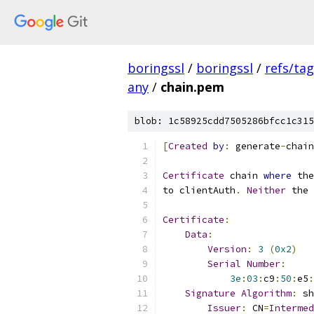
boringssl
/
boringssl
/
refs/ta
any
/
chain.pem
blob: 1c58925cdd7505286bfcc1c315
[
Created
by
:
 generate
-
chain
Certificate
 chain 
where
 the
to clientAuth
.
Neither
 the 
Certificate
:
Data
:
Version
:
3
(
0x2
)
Serial
Number
:
3e
:
03
:
c9
:
50
:
e5
:
Signature
Algorithm
:
 sh
Issuer
:
 CN
=
Intermed