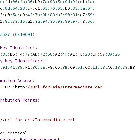
e
:
fd
:
06
:
4a
:
36
:
b9
:
7a
:
98
:
5e
:
0d
:
94
:
ef
:
1a
:
d
:
8d
:
64
:
28
:
c7
:
c1
:
03
:
76
:
63
:
b9
:
33
:
5a
:
9f
:
3
:
e0
:
5c
:
e9
:
43
:
7b
:
9b
:
83
:
b3
:
90
:
31
:
e7
:
59
:
2
:
8c
:
73
:
15
:
a2
:
3a
:
94
:
35
:
03
:
80
:
97
:
f8
:
5d
:
5537
(
0x10001
)
Key
Identifier
:
:
85
:
B6
:
F4
:
77
:
AD
:
72
:
58
:
A2
:
4F
:
A1
:
FE
:
29
:
CF
:
97
:
8A
:
2B
y
Key
Identifier
:
:
91
:
41
:
39
:
F1
:
30
:
5E
:
F8
:
C5
:
3B
:
C0
:
51
:
CC
:
11
:
58
:
A6
:
13
:
73
:
B3
mation
Access
:
-
 URI
:
http
:
//url-for-aia/Intermediate.cer
ribution
Points
:
//url-for-crl/Intermediate.crl
e
:
 critical
nature
,
Key
Encipherment