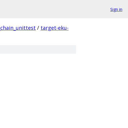
Sign in
_chain_unittest
/
target-eku-