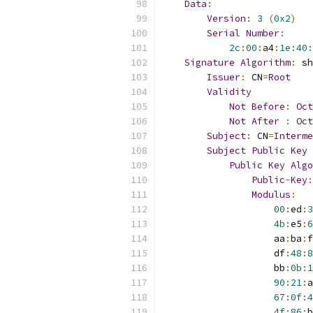
Data
:
Version
:
3
(
0x2
)
Serial
Number
:
2c
:
00
:
a4
:
1e
:
40
:
Signature
Algorithm
:
 sh
Issuer
:
 CN
=
Root
Validity
Not
Before
:
Oct
Not
After
:
Oct
Subject
:
 CN
=
Interme
Subject
Public
Key
Public
Key
Algo
Public
-
Key
:
Modulus
:
00
:
ed
:
3
4b
:
e5
:
6
                    aa
:
ba
:
f
                    df
:
48
:
8
                    bb
:
0b
:
1
90
:
21
:
a
67
:
0f
:
4
4f
:
86
:
b