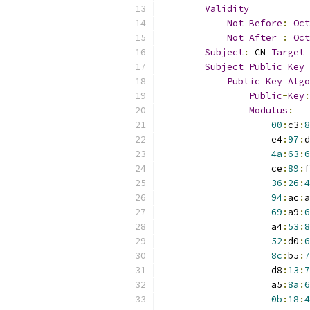
Validity
Not
Before
:
Oct
Not
After
:
Oct
Subject
:
 CN
=
Target
Subject
Public
Key
Public
Key
Algo
Public
-
Key
:
Modulus
:
00
:
c3
:
8
                    e4
:
97
:
d
4a
:
63
:
6
                    ce
:
89
:
f
36
:
26
:
4
94
:
ac
:
a
69
:
a9
:
6
                    a4
:
53
:
8
52
:
d0
:
6
8c
:
b5
:
7
                    d8
:
13
:
7
                    a5
:
8a
:
6
0b
:
18
:
4