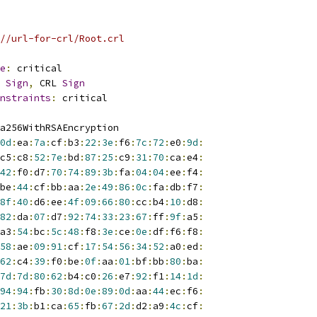
//url-for-crl/Root.crl
e
:
 critical
Sign
,
 CRL 
Sign
nstraints
:
 critical
a256WithRSAEncryption
0d
:
ea
:
7a
:
cf
:
b3
:
22
:
3e
:
f6
:
7c
:
72
:
e0
:
9d
:
c5
:
c8
:
52
:
7e
:
bd
:
87
:
25
:
c9
:
31
:
70
:
ca
:
e4
:
42
:
f0
:
d7
:
70
:
74
:
89
:
3b
:
fa
:
04
:
04
:
ee
:
f4
:
be
:
44
:
cf
:
bb
:
aa
:
2e
:
49
:
86
:
0c
:
fa
:
db
:
f7
:
8f
:
40
:
d6
:
ee
:
4f
:
09
:
66
:
80
:
cc
:
b4
:
10
:
d8
:
82
:
da
:
07
:
d7
:
92
:
74
:
33
:
23
:
67
:
ff
:
9f
:
a5
:
a3
:
54
:
bc
:
5c
:
48
:
f8
:
3e
:
ce
:
0e
:
df
:
f6
:
f8
:
58
:
ae
:
09
:
91
:
cf
:
17
:
54
:
56
:
34
:
52
:
a0
:
ed
:
62
:
c4
:
39
:
f0
:
be
:
0f
:
aa
:
01
:
bf
:
bb
:
80
:
ba
:
7d
:
7d
:
80
:
62
:
b4
:
c0
:
26
:
e7
:
92
:
f1
:
14
:
1d
:
94
:
94
:
fb
:
30
:
8d
:
0e
:
89
:
0d
:
aa
:
44
:
ec
:
f6
:
21
:
3b
:
b1
:
ca
:
65
:
fb
:
67
:
2d
:
d2
:
a9
:
4c
:
cf
: