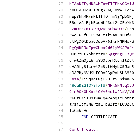
MTAwNTEyMDAwMFowETEPMA0GA1U
AAOCAQ8AMIIBCgKCAQEAw4ITZA4
nWp7hKKR
/
nMLTIHOifmNjYpBGMj
R9dLAAmRjhRpqWLfSdi2eXPeYNS
LZmDPAOMtXP7Q2yCs0hXODz
/
t3n
rvoLGEfUFP9neCtTkvasJ0LHf47
vtPgXOlDe5uDs5Ax51krHNKMcxW
DgQWBBRaFpwGhbb0d61yWKJPof4
O8BRzBFYphNzszA
/
BggrBgEFBQc
cmwtZm9yLWFpYS9JbnRlcm1lZGl
dHA6Ly91cmwtZm9yLWNybC9JbnR
oDAPBgNVHSUECDAGBgRVHSUAMA0
Jsza
/+
j9qacE8jI3JIz5LhiWa6o
48euBE2TQY8fxIS
/
NHk5NMlqOJU
Gin0Sr0HKoqt0Yn6mutWJBxV
/
Vd
rG0zCXi1DstUmLq424aqgYLsznr
t7siIgf3NwPzaETpWZfz
/
LG9ZCX
fuCmW5Hs
-----
END
 CERTIFICATE
-----
Certificate
: