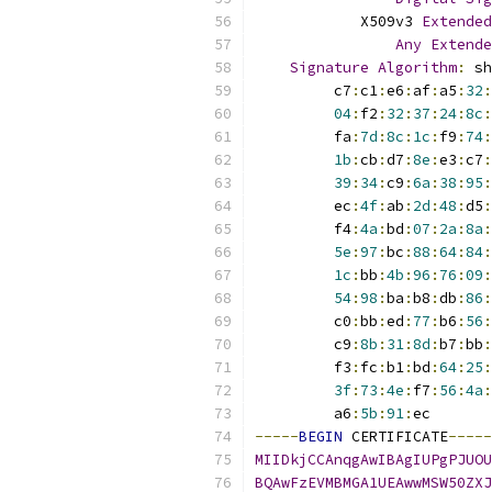
            X509v3 
Extended
Any
Extende
Signature
Algorithm
:
 sh
         c7
:
c1
:
e6
:
af
:
a5
:
32
:
04
:
f2
:
32
:
37
:
24
:
8c
:
         fa
:
7d
:
8c
:
1c
:
f9
:
74
:
1b
:
cb
:
d7
:
8e
:
e3
:
c7
:
39
:
34
:
c9
:
6a
:
38
:
95
:
         ec
:
4f
:
ab
:
2d
:
48
:
d5
:
         f4
:
4a
:
bd
:
07
:
2a
:
8a
:
5e
:
97
:
bc
:
88
:
64
:
84
:
1c
:
bb
:
4b
:
96
:
76
:
09
:
54
:
98
:
ba
:
b8
:
db
:
86
:
         c0
:
bb
:
ed
:
77
:
b6
:
56
:
         c9
:
8b
:
31
:
8d
:
b7
:
bb
:
         f3
:
fc
:
b1
:
bd
:
64
:
25
:
3f
:
73
:
4e
:
f7
:
56
:
4a
:
         a6
:
5b
:
91
:
ec
-----
BEGIN
 CERTIFICATE
-----
MIIDkjCCAnqgAwIBAgIUPgPJUOU
BQAwFzEVMBMGA1UEAwwMSW50ZXJ