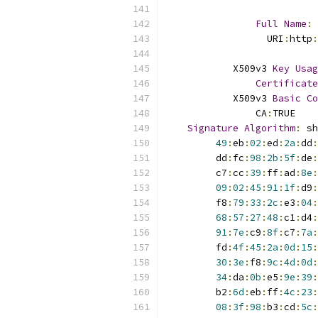
Full
Name
:
                  URI
:
http
:
            X509v3 
Key
Usag
Certificate
            X509v3 
Basic
Co
                CA
:
TRUE
Signature
Algorithm
:
 sh
49
:
eb
:
02
:
ed
:
2a
:
dd
:
         dd
:
fc
:
98
:
2b
:
5f
:
de
:
         c7
:
cc
:
39
:
ff
:
ad
:
8e
:
09
:
02
:
45
:
91
:
1f
:
d9
:
         f8
:
79
:
33
:
2c
:
e3
:
04
:
68
:
57
:
27
:
48
:
c1
:
d4
:
91
:
7e
:
c9
:
8f
:
c7
:
7a
:
         fd
:
4f
:
45
:
2a
:
0d
:
15
:
30
:
3e
:
f8
:
9c
:
4d
:
0d
:
34
:
da
:
0b
:
e5
:
9e
:
39
:
         b2
:
6d
:
eb
:
ff
:
4c
:
23
:
08
:
3f
:
98
:
b3
:
cd
:
5c
: