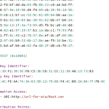
2
:
f4
:
bf
:
dd
:
da
:
65
:
fb
:
86
:
23
:
c0
:
a4
:
bd
:
ff
:
6
:
87
:
9e
:
10
:
98
:
d4
:
f4
:
09
:
cb
:
26
:
50
:
1d
:
56
:
9
:
c6
:
c1
:
b7
:
cc
:
52
:
9c
:
61
:
09
:
04
:
bb
:
aa
:
2a
:
5
:
b1
:
02
:
60
:
85
:
bc
:
30
:
91
:
62
:
bb
:
6f
:
b0
:
24
:
5
:
9a
:
13
:
1f
:
3a
:
73
:
95
:
d5
:
fb
:
bc
:
a9
:
48
:
dd
:
4
:
62
:
e1
:
97
:
19
:
57
:
b1
:
1a
:
da
:
c1
:
79
:
93
:
fd
:
1
:
ff
:
0c
:
49
:
c2
:
78
:
57
:
8e
:
ef
:
dc
:
df
:
60
:
96
:
2
:
97
:
60
:
b9
:
53
:
6b
:
17
:
8e
:
ae
:
f9
:
3d
:
be
:
31
:
8
:
bd
:
af
:
b6
:
a6
:
02
:
fa
:
48
:
2f
:
d8
:
c6
:
f0
:
1f
:
5537
(
0x10001
)
Key
Identifier
:
:
39
:
F1
:
30
:
5E
:
F8
:
C5
:
3B
:
C0
:
51
:
CC
:
11
:
58
:
A6
:
13
:
73
:
B3
y
Key
Identifier
:
:
4C
:
FE
:
AA
:
7A
:
3A
:
63
:
5D
:
12
:
79
:
6D
:
F4
:
4C
:
B0
:
2A
:
8A
:
7F
:
FB
:
6C
mation
Access
:
-
 URI
:
http
:
//url-for-aia/Root.cer
ribution
Points
: