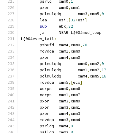
	psrlq	xmm0
,
1
	pxor	xmm0
,
xmm1
	pclmulqdq	xmm3
,
xmm5
,
0
	lea	esi
,[
32
+
esi
]
sub
	ebx
,
32
	ja	NEAR L$005mod_loop
L$004even_tail
:
	pshufd	xmm4
,
xmm0
,
78
	movdqa	xmm1
,
xmm0
	pxor	xmm4
,
xmm0
	pclmulqdq	xmm0
,
xmm2
,
0
	pclmulqdq	xmm1
,
xmm2
,
17
	pclmulqdq	xmm4
,
xmm5
,
16
	movdqa	xmm5
,[
ecx
]
	xorps	xmm0
,
xmm6
	xorps	xmm1
,
xmm7
	pxor	xmm3
,
xmm0
	pxor	xmm3
,
xmm1
	pxor	xmm4
,
xmm3
	movdqa	xmm3
,
xmm4
	psrldq	xmm4
,
8
	pslldq	xmm3
,
8