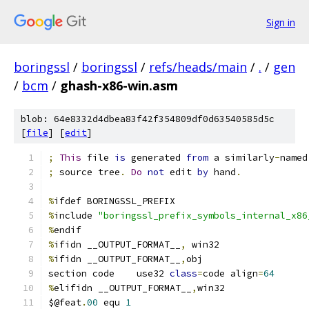
Sign in
boringssl
/
boringssl
/
refs/heads/main
/
.
/
gen
/
bcm
/
ghash-x86-win.asm
blob: 64e8332d4dbea83f42f354809df0d63540585d5c
[
file
] [
edit
]
;
This
 file 
is
 generated 
from
 a similarly
-
named
;
 source tree
.
Do
not
 edit 
by
 hand
.
%
ifdef BORINGSSL_PREFIX
%
include 
"boringssl_prefix_symbols_internal_x86
%
endif
%
ifidn __OUTPUT_FORMAT__
,
 win32
%
ifidn __OUTPUT_FORMAT__
,
obj
section	code	use32 
class
=
code align
=
64
%
elifidn __OUTPUT_FORMAT__
,
win32
$@feat
.
00
 equ 
1