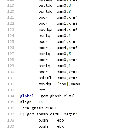
	pslldq	xmm0
,
8
	psrldq	xmm3
,
8
	pxor	xmm0
,
xmm4
	pxor	xmm1
,
xmm3
	movdqa	xmm4
,
xmm0
	psrlq	xmm0
,
1
	pxor	xmm1
,
xmm4
	pxor	xmm4
,
xmm0
	psrlq	xmm0
,
5
	pxor	xmm0
,
xmm4
	psrlq	xmm0
,
1
	pxor	xmm0
,
xmm1
	pshufb	xmm0
,
xmm5
	movdqu	
[
eax
],
xmm0
	ret
global
	_gcm_ghash_clmul
align	
16
_gcm_ghash_clmul
:
L$_gcm_ghash_clmul_begin
:
	push	ebp
	push	ebx