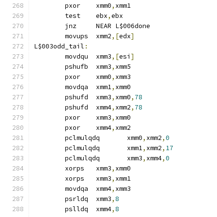
	pxor	xmm0
,
xmm1
	test	ebx
,
ebx
	jnz	NEAR L$006done
	movups	xmm2
,[
edx
]
L$003odd_tail
:
	movdqu	xmm3
,[
esi
]
	pshufb	xmm3
,
xmm5
	pxor	xmm0
,
xmm3
	movdqa	xmm1
,
xmm0
	pshufd	xmm3
,
xmm0
,
78
	pshufd	xmm4
,
xmm2
,
78
	pxor	xmm3
,
xmm0
	pxor	xmm4
,
xmm2
	pclmulqdq	xmm0
,
xmm2
,
0
	pclmulqdq	xmm1
,
xmm2
,
17
	pclmulqdq	xmm3
,
xmm4
,
0
	xorps	xmm3
,
xmm0
	xorps	xmm3
,
xmm1
	movdqa	xmm4
,
xmm3
	psrldq	xmm3
,
8
	pslldq	xmm4
,
8