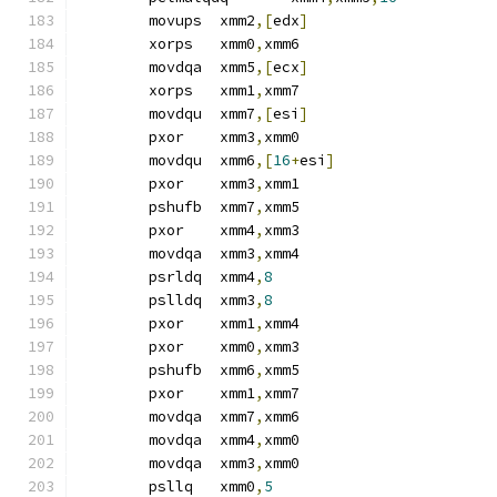
	movups	xmm2
,[
edx
]
	xorps	xmm0
,
xmm6
	movdqa	xmm5
,[
ecx
]
	xorps	xmm1
,
xmm7
	movdqu	xmm7
,[
esi
]
	pxor	xmm3
,
xmm0
	movdqu	xmm6
,[
16
+
esi
]
	pxor	xmm3
,
xmm1
	pshufb	xmm7
,
xmm5
	pxor	xmm4
,
xmm3
	movdqa	xmm3
,
xmm4
	psrldq	xmm4
,
8
	pslldq	xmm3
,
8
	pxor	xmm1
,
xmm4
	pxor	xmm0
,
xmm3
	pshufb	xmm6
,
xmm5
	pxor	xmm1
,
xmm7
	movdqa	xmm7
,
xmm6
	movdqa	xmm4
,
xmm0
	movdqa	xmm3
,
xmm0
	psllq	xmm0
,
5