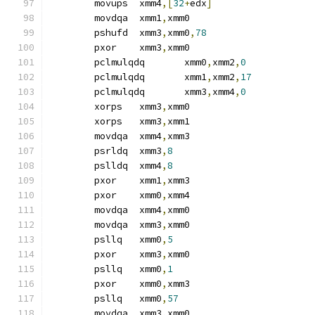
	movups	xmm4
,[
32
+
edx
]
	movdqa	xmm1
,
xmm0
	pshufd	xmm3
,
xmm0
,
78
	pxor	xmm3
,
xmm0
	pclmulqdq	xmm0
,
xmm2
,
0
	pclmulqdq	xmm1
,
xmm2
,
17
	pclmulqdq	xmm3
,
xmm4
,
0
	xorps	xmm3
,
xmm0
	xorps	xmm3
,
xmm1
	movdqa	xmm4
,
xmm3
	psrldq	xmm3
,
8
	pslldq	xmm4
,
8
	pxor	xmm1
,
xmm3
	pxor	xmm0
,
xmm4
	movdqa	xmm4
,
xmm0
	movdqa	xmm3
,
xmm0
	psllq	xmm0
,
5
	pxor	xmm3
,
xmm0
	psllq	xmm0
,
1
	pxor	xmm0
,
xmm3
	psllq	xmm0
,
57
	movdqa	xmm3
,
xmm0