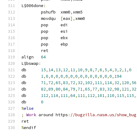
L$006done
:
	pshufb	xmm0
,
xmm5
	movdqu	
[
eax
],
xmm0
	pop	edi
	pop	esi
	pop	ebx
	pop	ebp
	ret
align	
64
L$bswap
:
db	
15
,
14
,
13
,
12
,
11
,
10
,
9
,
8
,
7
,
6
,
5
,
4
,
3
,
2
,
1
,
0
db	
1
,
0
,
0
,
0
,
0
,
0
,
0
,
0
,
0
,
0
,
0
,
0
,
0
,
0
,
0
,
194
db	
71
,
72
,
65
,
83
,
72
,
32
,
102
,
111
,
114
,
32
,
120
,
56
db	
82
,
89
,
80
,
84
,
79
,
71
,
65
,
77
,
83
,
32
,
98
,
121
,
32
db	
112
,
114
,
111
,
64
,
111
,
112
,
101
,
110
,
115
,
115
,
db	
0
%
else
;
Work
 around https
:
//bugzilla.nasm.us/show_bug
ret
%
endif