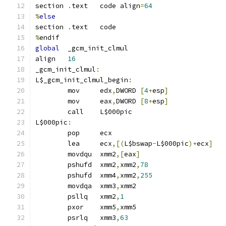
section	
.
text	code align
=
64
%
else
section	
.
text	code
%
endif
global
	_gcm_init_clmul
align	
16
_gcm_init_clmul
:
L$_gcm_init_clmul_begin
:
	mov	edx
,
DWORD 
[
4
+
esp
]
	mov	eax
,
DWORD 
[
8
+
esp
]
	call	L$000pic
L$000pic
:
	pop	ecx
	lea	ecx
,[(
L$bswap
-
L$000pic
)+
ecx
]
	movdqu	xmm2
,[
eax
]
	pshufd	xmm2
,
xmm2
,
78
	pshufd	xmm4
,
xmm2
,
255
	movdqa	xmm3
,
xmm2
	psllq	xmm2
,
1
	pxor	xmm5
,
xmm5
	psrlq	xmm3
,
63