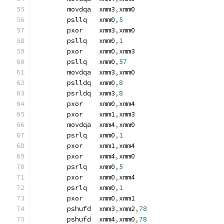
	movdqa	xmm3
,
xmm0
	psllq	xmm0
,
5
	pxor	xmm3
,
xmm0
	psllq	xmm0
,
1
	pxor	xmm0
,
xmm3
	psllq	xmm0
,
57
	movdqa	xmm3
,
xmm0
	pslldq	xmm0
,
8
	psrldq	xmm3
,
8
	pxor	xmm0
,
xmm4
	pxor	xmm1
,
xmm3
	movdqa	xmm4
,
xmm0
	psrlq	xmm0
,
1
	pxor	xmm1
,
xmm4
	pxor	xmm4
,
xmm0
	psrlq	xmm0
,
5
	pxor	xmm0
,
xmm4
	psrlq	xmm0
,
1
	pxor	xmm0
,
xmm1
	pshufd	xmm3
,
xmm2
,
78
	pshufd	xmm4
,
xmm0
,
78