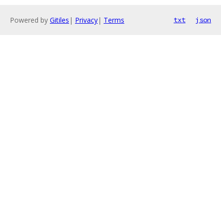
Powered by
Gitiles
|
Privacy
|
Terms
txt
json