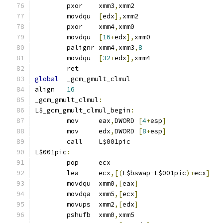
	pxor	xmm3
,
xmm2
	movdqu	
[
edx
],
xmm2
	pxor	xmm4
,
xmm0
	movdqu	
[
16
+
edx
],
xmm0
	palignr	xmm4
,
xmm3
,
8
	movdqu	
[
32
+
edx
],
xmm4
	ret
global
	_gcm_gmult_clmul
align	
16
_gcm_gmult_clmul
:
L$_gcm_gmult_clmul_begin
:
	mov	eax
,
DWORD 
[
4
+
esp
]
	mov	edx
,
DWORD 
[
8
+
esp
]
	call	L$001pic
L$001pic
:
	pop	ecx
	lea	ecx
,[(
L$bswap
-
L$001pic
)+
ecx
]
	movdqu	xmm0
,[
eax
]
	movdqa	xmm5
,[
ecx
]
	movups	xmm2
,[
edx
]
	pshufb	xmm0
,
xmm5