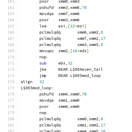
	pxor	xmm0
,
xmm3
	pshufd	xmm3
,
xmm6
,
78
	movdqa	xmm7
,
xmm6
	pxor	xmm3
,
xmm6
	lea	esi
,[
32
+
esi
]
	pclmulqdq	xmm6
,
xmm2
,
0
	pclmulqdq	xmm7
,
xmm2
,
17
	pclmulqdq	xmm3
,
xmm5
,
0
	movups	xmm2
,[
16
+
edx
]
	nop
sub
	ebx
,
32
	jbe	NEAR L$004even_tail
	jmp	NEAR L$005mod_loop
align	
32
L$005mod_loop
:
	pshufd	xmm4
,
xmm0
,
78
	movdqa	xmm1
,
xmm0
	pxor	xmm4
,
xmm0
	nop
	pclmulqdq	xmm0
,
xmm2
,
0
	pclmulqdq	xmm1
,
xmm2
,
17
	pclmulqdq	xmm4
,
xmm5
,
16