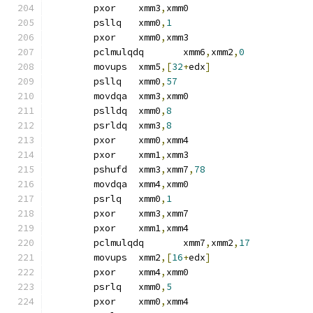
	pxor	xmm3
,
xmm0
	psllq	xmm0
,
1
	pxor	xmm0
,
xmm3
	pclmulqdq	xmm6
,
xmm2
,
0
	movups	xmm5
,[
32
+
edx
]
	psllq	xmm0
,
57
	movdqa	xmm3
,
xmm0
	pslldq	xmm0
,
8
	psrldq	xmm3
,
8
	pxor	xmm0
,
xmm4
	pxor	xmm1
,
xmm3
	pshufd	xmm3
,
xmm7
,
78
	movdqa	xmm4
,
xmm0
	psrlq	xmm0
,
1
	pxor	xmm3
,
xmm7
	pxor	xmm1
,
xmm4
	pclmulqdq	xmm7
,
xmm2
,
17
	movups	xmm2
,[
16
+
edx
]
	pxor	xmm4
,
xmm0
	psrlq	xmm0
,
5
	pxor	xmm0
,
xmm4