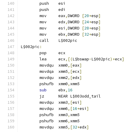
	push	esi
	push	edi
	mov	eax
,
DWORD 
[
20
+
esp
]
	mov	edx
,
DWORD 
[
24
+
esp
]
	mov	esi
,
DWORD 
[
28
+
esp
]
	mov	ebx
,
DWORD 
[
32
+
esp
]
	call	L$002pic
L$002pic
:
	pop	ecx
	lea	ecx
,[(
L$bswap
-
L$002pic
)+
ecx
]
	movdqu	xmm0
,[
eax
]
	movdqa	xmm5
,[
ecx
]
	movdqu	xmm2
,[
edx
]
	pshufb	xmm0
,
xmm5
sub
	ebx
,
16
	jz	NEAR L$003odd_tail
	movdqu	xmm3
,[
esi
]
	movdqu	xmm6
,[
16
+
esi
]
	pshufb	xmm3
,
xmm5
	pshufb	xmm6
,
xmm5
	movdqu	xmm5
,[
32
+
edx
]