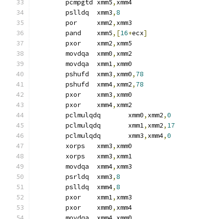
	pcmpgtd	xmm5
,
xmm4
	pslldq	xmm3
,
8
	por	xmm2
,
xmm3
	pand	xmm5
,[
16
+
ecx
]
	pxor	xmm2
,
xmm5
	movdqa	xmm0
,
xmm2
	movdqa	xmm1
,
xmm0
	pshufd	xmm3
,
xmm0
,
78
	pshufd	xmm4
,
xmm2
,
78
	pxor	xmm3
,
xmm0
	pxor	xmm4
,
xmm2
	pclmulqdq	xmm0
,
xmm2
,
0
	pclmulqdq	xmm1
,
xmm2
,
17
	pclmulqdq	xmm3
,
xmm4
,
0
	xorps	xmm3
,
xmm0
	xorps	xmm3
,
xmm1
	movdqa	xmm4
,
xmm3
	psrldq	xmm3
,
8
	pslldq	xmm4
,
8
	pxor	xmm1
,
xmm3
	pxor	xmm0
,
xmm4
	movdqa	xmm4
,
xmm0