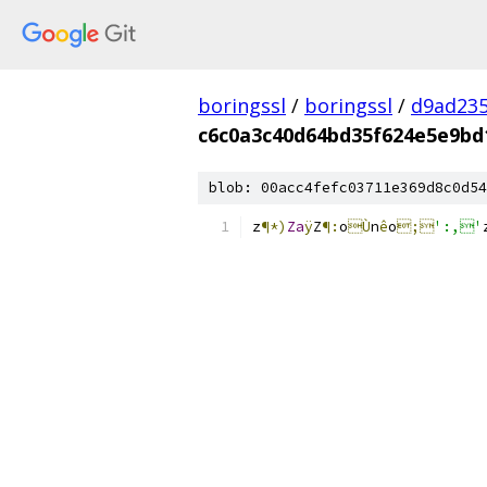
boringssl
/
boringssl
/
d9ad235
c6c0a3c40d64bd35f624e5e9bd
blob: 00acc4fefc03711e369d8c0d54
z
¶*)
Za
ÿ
Z
¶:
o
Ù
n
ê
o
;
':,'