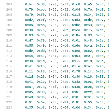
0xbc
,
0xd9
,
0xa8
,
0x57
,
0xc0
,
0xa5
,
0xb4
,
0
0x79
,
0xeb
,
0x22
,
0x52
,
0x04
,
0x7e
,
0xd3
,
0
0xf9
,
0xf0
,
0xa6
,
0x85
,
0x15
,
0x34
,
0x75
,
0
0xd2
,
0xef
,
0x5a
,
0x4e
,
0xd3
,
0xde
,
0x97
,
0
0x0a
,
0xaa
,
0x86
,
0x92
,
0xbe
,
0xb8
,
0x50
,
0
0x30
,
0x76
,
0x13
,
0x8f
,
0xca
,
0x7b
,
0xdc
,
0
0x03
,
0x25
,
0xef
,
0xa8
,
0x8a
,
0x83
,
0x58
,
0
0xd7
,
0x79
,
0x92
,
0x63
,
0x01
,
0x48
,
0x1a
,
0
0x55
,
0x49
,
0x4e
,
0xd6
,
0x6e
,
0x4a
,
0x5c
,
0
0xde
,
0xdd
,
0x8f
,
0x44
,
0xe8
,
0xc2
,
0xa7
,
0
0x4b
,
0x61
,
0x07
,
0x02
,
0x03
,
0x01
,
0x00
,
0
0x30
,
0x1d
,
0x06
,
0x03
,
0x55
,
0x1d
,
0x0e
,
0
0x41
,
0xfb
,
0x89
,
0x41
,
0x1e
,
0xa7
,
0xad
,
0
0x11
,
0xf9
,
0x55
,
0x81
,
0x78
,
0x1f
,
0x13
,
0
0x1d
,
0x23
,
0x04
,
0x18
,
0x30
,
0x16
,
0x80
,
0
0x41
,
0x1e
,
0xa7
,
0xad
,
0x5a
,
0xec
,
0x34
,
0
0x81
,
0x78
,
0x1f
,
0x13
,
0x30
,
0x0c
,
0x06
,
0
0x05
,
0x30
,
0x03
,
0x01
,
0x01
,
0xff
,
0x30
,
0
0x48
,
0x86
,
0xf7
,
0x0d
,
0x01
,
0x01
,
0x0a
,
0
0x01
,
0x6a
,
0x03
,
0x81
,
0x81
,
0x00
,
0x49
,
0
0x35
,
0xb3
,
0x50
,
0x64
,
0x0d
,
0x3f
,
0xec
,
0