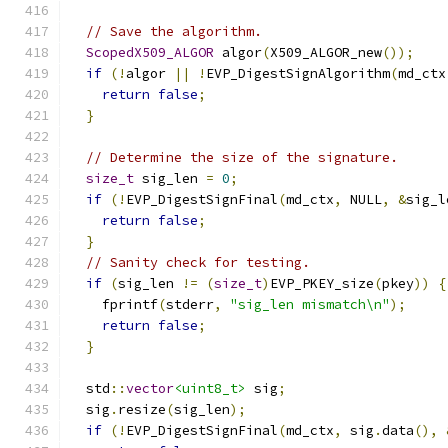
// Save the algorithm.
ScopedX509_ALGOR
 algor
(
X509_ALGOR_new
());
if
(!
algor 
||
!
EVP_DigestSignAlgorithm
(
md_ctx
return
false
;
}
// Determine the size of the signature.
size_t
 sig_len 
=
0
;
if
(!
EVP_DigestSignFinal
(
md_ctx
,
 NULL
,
&
sig_l
return
false
;
}
// Sanity check for testing.
if
(
sig_len 
!=
(
size_t
)
EVP_PKEY_size
(
pkey
))
{
    fprintf
(
stderr
,
"sig_len mismatch\n"
);
return
false
;
}
  std
::
vector
<uint8_t>
 sig
;
  sig
.
resize
(
sig_len
);
if
(!
EVP_DigestSignFinal
(
md_ctx
,
 sig
.
data
(),