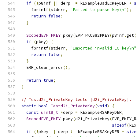
if
(!
p8inf 
||
 derp 
!=
 kExampleBadECKeyDER 
+
s
    fprintf
(
stderr
,
"Failed to parse key\n"
);
return
false
;
}
ScopedEVP_PKEY
 pkey
(
EVP_PKCS82PKEY
(
p8inf
.
get
(
if
(
pkey
)
{
    fprintf
(
stderr
,
"Imported invalid EC key\n"
return
false
;
}
  ERR_clear_error
();
return
true
;
}
// Testd2i_PrivateKey tests |d2i_PrivateKey|.
static
bool
Testd2i_PrivateKey
(
void
)
{
const
uint8_t
*
derp 
=
 kExampleRSAKeyDER
;
ScopedEVP_PKEY
 pkey
(
d2i_PrivateKey
(
EVP_PKEY_R
sizeof
(
kEx
if
(!
pkey 
||
 derp 
!=
 kExampleRSAKeyDER 
+
size