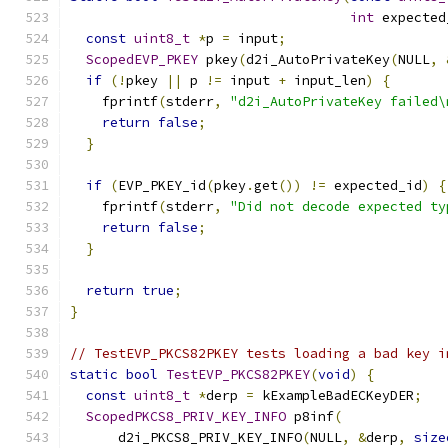
int
 expected
const
uint8_t
*
p 
=
 input
;
ScopedEVP_PKEY
 pkey
(
d2i_AutoPrivateKey
(
NULL
,
if
(!
pkey 
||
 p 
!=
 input 
+
 input_len
)
{
    fprintf
(
stderr
,
"d2i_AutoPrivateKey failed\
return
false
;
}
if
(
EVP_PKEY_id
(
pkey
.
get
())
!=
 expected_id
)
{
    fprintf
(
stderr
,
"Did not decode expected ty
return
false
;
}
return
true
;
}
// TestEVP_PKCS82PKEY tests loading a bad key i
static
bool
TestEVP_PKCS82PKEY
(
void
)
{
const
uint8_t
*
derp 
=
 kExampleBadECKeyDER
;
ScopedPKCS8_PRIV_KEY_INFO
 p8inf
(
      d2i_PKCS8_PRIV_KEY_INFO
(
NULL
,
&
derp
,
size