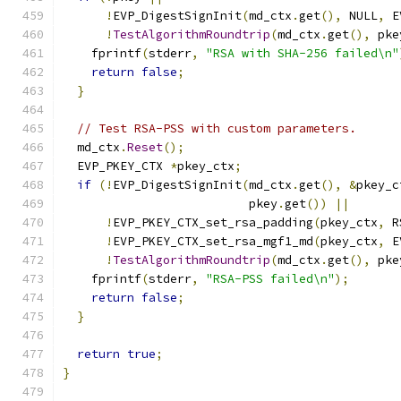
!
EVP_DigestSignInit
(
md_ctx
.
get
(),
 NULL
,
 E
!
TestAlgorithmRoundtrip
(
md_ctx
.
get
(),
 pke
    fprintf
(
stderr
,
"RSA with SHA-256 failed\n"
return
false
;
}
// Test RSA-PSS with custom parameters.
  md_ctx
.
Reset
();
  EVP_PKEY_CTX 
*
pkey_ctx
;
if
(!
EVP_DigestSignInit
(
md_ctx
.
get
(),
&
pkey_c
                          pkey
.
get
())
||
!
EVP_PKEY_CTX_set_rsa_padding
(
pkey_ctx
,
 R
!
EVP_PKEY_CTX_set_rsa_mgf1_md
(
pkey_ctx
,
 E
!
TestAlgorithmRoundtrip
(
md_ctx
.
get
(),
 pke
    fprintf
(
stderr
,
"RSA-PSS failed\n"
);
return
false
;
}
return
true
;
}