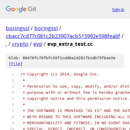
Sign in
boringssl
/
boringssl
/
cbacc7cd77c081c2b23907acb515992e598fea6f
/
.
/
crypto
/
evp
/
evp_extra_test.cc
blob: 86476fc76fbfc30f1cdd6a2d2827b1db79fbae3e
[
file
]
/* Copyright (c) 2014, Google Inc.
 *
 * Permission to use, copy, modify, and/or dist
 * purpose with or without fee is hereby grante
 * copyright notice and this permission notice 
 *
 * THE SOFTWARE IS PROVIDED "AS IS" AND THE AUT
 * WITH REGARD TO THIS SOFTWARE INCLUDING ALL I
 * MERCHANTABILITY AND FITNESS. IN NO EVENT SHA
 * SPECIAL, DIRECT, INDIRECT, OR CONSEQUENTIAL 