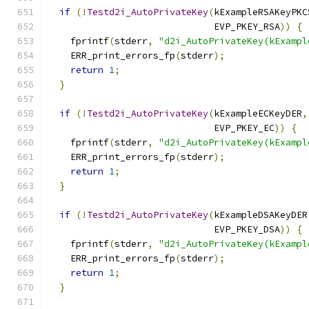
if
(!
Testd2i_AutoPrivateKey
(
kExampleRSAKeyPKC
                              EVP_PKEY_RSA
))
{
    fprintf
(
stderr
,
"d2i_AutoPrivateKey(kExampl
    ERR_print_errors_fp
(
stderr
);
return
1
;
}
if
(!
Testd2i_AutoPrivateKey
(
kExampleECKeyDER
,
                              EVP_PKEY_EC
))
{
    fprintf
(
stderr
,
"d2i_AutoPrivateKey(kExampl
    ERR_print_errors_fp
(
stderr
);
return
1
;
}
if
(!
Testd2i_AutoPrivateKey
(
kExampleDSAKeyDER
                              EVP_PKEY_DSA
))
{
    fprintf
(
stderr
,
"d2i_AutoPrivateKey(kExampl
    ERR_print_errors_fp
(
stderr
);
return
1
;
}