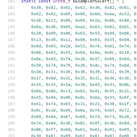
static
const
uint8_t
 kExamplePSSCert
[]
=
{
0x30
,
0x82
,
0x02
,
0x62
,
0x30
,
0x82
,
0x01
,
0
0x02
,
0x02
,
0x09
,
0x00
,
0x8d
,
0xea
,
0x53
,
0
0x30
,
0x12
,
0x06
,
0x09
,
0x2a
,
0x86
,
0x48
,
0
0x0a
,
0x30
,
0x05
,
0xa2
,
0x03
,
0x02
,
0x01
,
0
0x30
,
0x09
,
0x06
,
0x03
,
0x55
,
0x04
,
0x06
,
0
0x13
,
0x30
,
0x11
,
0x06
,
0x03
,
0x55
,
0x04
,
0
0x6d
,
0x65
,
0x2d
,
0x53
,
0x74
,
0x61
,
0x74
,
0
0x06
,
0x03
,
0x55
,
0x04
,
0x0a
,
0x0c
,
0x18
,
0
0x6e
,
0x65
,
0x74
,
0x20
,
0x57
,
0x69
,
0x64
,
0
0x50
,
0x74
,
0x79
,
0x20
,
0x4c
,
0x74
,
0x64
,
0
0x34
,
0x31
,
0x30
,
0x30
,
0x39
,
0x31
,
0x39
,
0
0x17
,
0x0d
,
0x31
,
0x35
,
0x31
,
0x30
,
0x30
,
0
0x35
,
0x35
,
0x5a
,
0x30
,
0x45
,
0x31
,
0x0b
,
0
0x04
,
0x06
,
0x13
,
0x02
,
0x41
,
0x55
,
0x31
,
0
0x55
,
0x04
,
0x08
,
0x0c
,
0x0a
,
0x53
,
0x6f
,
0
0x61
,
0x74
,
0x65
,
0x31
,
0x21
,
0x30
,
0x1f
,
0
0x0c
,
0x18
,
0x49
,
0x6e
,
0x74
,
0x65
,
0x72
,
0
0x69
,
0x64
,
0x67
,
0x69
,
0x74
,
0x73
,
0x20
,
0
0x74
,
0x64
,
0x30
,
0x81
,
0x9f
,
0x30
,
0x0d
,
0
0x86
,
0xf7
,
0x0d
,
0x01
,
0x01
,
0x01
,
0x05
,
0
0x30
,
0x81
,
0x89
,
0x02
,
0x81
,
0x81
,
0x00
,
0