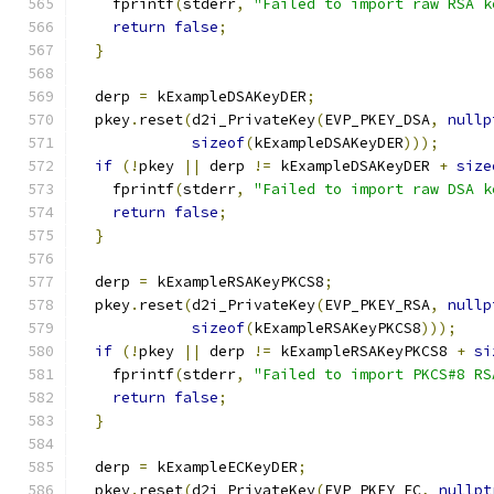
    fprintf
(
stderr
,
"Failed to import raw RSA k
return
false
;
}
  derp 
=
 kExampleDSAKeyDER
;
  pkey
.
reset
(
d2i_PrivateKey
(
EVP_PKEY_DSA
,
nullp
sizeof
(
kExampleDSAKeyDER
)));
if
(!
pkey 
||
 derp 
!=
 kExampleDSAKeyDER 
+
size
    fprintf
(
stderr
,
"Failed to import raw DSA k
return
false
;
}
  derp 
=
 kExampleRSAKeyPKCS8
;
  pkey
.
reset
(
d2i_PrivateKey
(
EVP_PKEY_RSA
,
nullp
sizeof
(
kExampleRSAKeyPKCS8
)));
if
(!
pkey 
||
 derp 
!=
 kExampleRSAKeyPKCS8 
+
si
    fprintf
(
stderr
,
"Failed to import PKCS#8 RS
return
false
;
}
  derp 
=
 kExampleECKeyDER
;
  pkey
.
reset
(
d2i_PrivateKey
(
EVP_PKEY_EC
,
nullpt