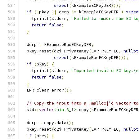
sizeof
(
kExampleECKeyDER
)));
if
(!
pkey 
||
 derp 
!=
 kExampleECKeyDER 
+
sizeo
    fprintf
(
stderr
,
"Failed to import raw EC ke
return
false
;
}
  derp 
=
 kExampleBadECKeyDER
;
  pkey
.
reset
(
d2i_PrivateKey
(
EVP_PKEY_EC
,
nullpt
sizeof
(
kExampleBadECKeyDER
)));
if
(
pkey
)
{
    fprintf
(
stderr
,
"Imported invalid EC key.\n
return
false
;
}
  ERR_clear_error
();
// Copy the input into a |malloc|'d vector to
  std
::
vector
<uint8_t>
 copy
(
kExampleBadECKeyDER
  derp 
=
 copy
.
data
();
  pkey
.
reset
(
d2i_PrivateKey
(
EVP_PKEY_EC
,
nullpt
if
(
pkey
)
{