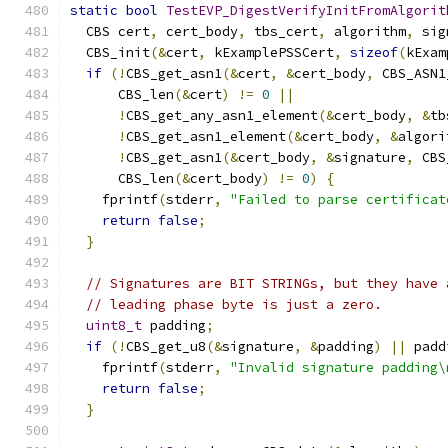
static
bool
TestEVP_DigestVerifyInitFromAlgorit
  CBS cert
,
 cert_body
,
 tbs_cert
,
 algorithm
,
 sig
  CBS_init
(&
cert
,
 kExamplePSSCert
,
sizeof
(
kExam
if
(!
CBS_get_asn1
(&
cert
,
&
cert_body
,
 CBS_ASN1
      CBS_len
(&
cert
)
!=
0
||
!
CBS_get_any_asn1_element
(&
cert_body
,
&
tb
!
CBS_get_asn1_element
(&
cert_body
,
&
algori
!
CBS_get_asn1
(&
cert_body
,
&
signature
,
 CBS
      CBS_len
(&
cert_body
)
!=
0
)
{
    fprintf
(
stderr
,
"Failed to parse certificat
return
false
;
}
// Signatures are BIT STRINGs, but they have 
// leading phase byte is just a zero.
uint8_t
 padding
;
if
(!
CBS_get_u8
(&
signature
,
&
padding
)
||
 padd
    fprintf
(
stderr
,
"Invalid signature padding\
return
false
;
}