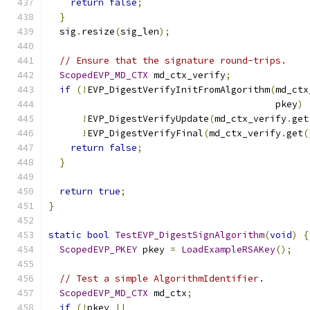
return
false
;
}
  sig
.
resize
(
sig_len
);
// Ensure that the signature round-trips.
ScopedEVP_MD_CTX
 md_ctx_verify
;
if
(!
EVP_DigestVerifyInitFromAlgorithm
(
md_ctx
                                         pkey
)
!
EVP_DigestVerifyUpdate
(
md_ctx_verify
.
get
!
EVP_DigestVerifyFinal
(
md_ctx_verify
.
get
(
return
false
;
}
return
true
;
}
static
bool
TestEVP_DigestSignAlgorithm
(
void
)
{
ScopedEVP_PKEY
 pkey 
=
LoadExampleRSAKey
();
// Test a simple AlgorithmIdentifier.
ScopedEVP_MD_CTX
 md_ctx
;
if
(!
pkey 
||