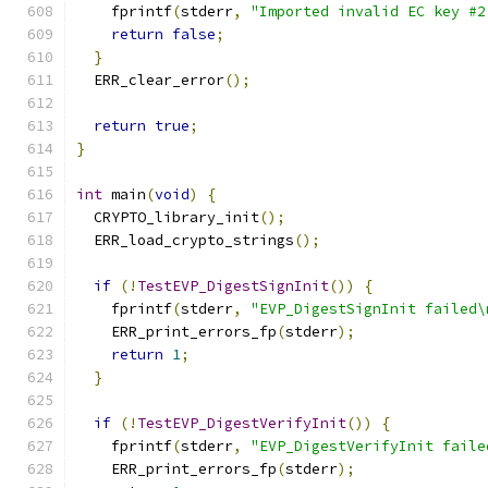
    fprintf
(
stderr
,
"Imported invalid EC key #2
return
false
;
}
  ERR_clear_error
();
return
true
;
}
int
 main
(
void
)
{
  CRYPTO_library_init
();
  ERR_load_crypto_strings
();
if
(!
TestEVP_DigestSignInit
())
{
    fprintf
(
stderr
,
"EVP_DigestSignInit failed\
    ERR_print_errors_fp
(
stderr
);
return
1
;
}
if
(!
TestEVP_DigestVerifyInit
())
{
    fprintf
(
stderr
,
"EVP_DigestVerifyInit faile
    ERR_print_errors_fp
(
stderr
);