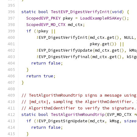
static
bool
TestEVP_DigestVerifyInit
(
void
)
{
ScopedEVP_PKEY
 pkey 
=
LoadExampleRSAKey
();
ScopedEVP_MD_CTX
 md_ctx
;
if
(!
pkey 
||
!
EVP_DigestVerifyInit
(
md_ctx
.
get
(),
 NULL
,
                            pkey
.
get
())
||
!
EVP_DigestVerifyUpdate
(
md_ctx
.
get
(),
 kMs
!
EVP_DigestVerifyFinal
(
md_ctx
.
get
(),
 kSig
return
false
;
}
return
true
;
}
// TestAlgorithmRoundtrip signs a message using
// |md_ctx|, sampling the AlgorithmIdentifier. 
// AlgorithmIdentifier to verify the signature.
static
bool
TestAlgorithmRoundtrip
(
EVP_MD_CTX 
*
if
(!
EVP_DigestSignUpdate
(
md_ctx
,
 kMsg
,
sizeo
return
false
;
}