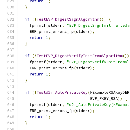
return
1
;
}
if
(!
TestEVP_DigestSignAlgorithm
())
{
    fprintf
(
stderr
,
"EVP_DigestSignInit failed\
    ERR_print_errors_fp
(
stderr
);
return
1
;
}
if
(!
TestEVP_DigestVerifyInitFromAlgorithm
())
    fprintf
(
stderr
,
"EVP_DigestVerifyInitFromAl
    ERR_print_errors_fp
(
stderr
);
return
1
;
}
if
(!
Testd2i_AutoPrivateKey
(
kExampleRSAKeyDER
                              EVP_PKEY_RSA
))
{
    fprintf
(
stderr
,
"d2i_AutoPrivateKey(kExampl
    ERR_print_errors_fp
(
stderr
);
return
1
;
}