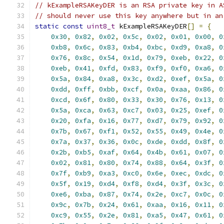
// kExampleRSAKeyDER is an RSA private key in A
// should never use this key anywhere but in an
static
const
uint8_t
 kExampleRSAKeyDER
[]
=
{
0x30
,
0x82
,
0x02
,
0x5c
,
0x02
,
0x01
,
0x00
,
0
0xb8
,
0x6c
,
0x83
,
0xb4
,
0xbc
,
0xd9
,
0xa8
,
0
0x76
,
0x8c
,
0x54
,
0x1d
,
0x79
,
0xeb
,
0x22
,
0
0xeb
,
0x41
,
0xfd
,
0x83
,
0xf9
,
0xf0
,
0xa6
,
0
0x5a
,
0x84
,
0xa8
,
0x3c
,
0xd2
,
0xef
,
0x5a
,
0
0xdd
,
0xff
,
0xbb
,
0xcf
,
0x0a
,
0xaa
,
0x86
,
0
0xcd
,
0x6f
,
0x80
,
0x33
,
0x30
,
0x76
,
0x13
,
0
0x5a
,
0xca
,
0x63
,
0xc7
,
0x03
,
0x25
,
0xef
,
0
0x20
,
0xfa
,
0x16
,
0x77
,
0xd7
,
0x79
,
0x92
,
0
0x7b
,
0x67
,
0xf1
,
0x52
,
0x55
,
0x49
,
0x4e
,
0
0x7a
,
0x37
,
0x36
,
0x0c
,
0xde
,
0xdd
,
0x8f
,
0
0x2b
,
0xb5
,
0xaf
,
0x64
,
0x4b
,
0x61
,
0x07
,
0
0x02
,
0x81
,
0x80
,
0x74
,
0x88
,
0x64
,
0x3f
,
0
0x7f
,
0xb9
,
0xa3
,
0xc0
,
0x6e
,
0xec
,
0xdc
,
0
0x5f
,
0x19
,
0xd4
,
0xf8
,
0xd4
,
0x3f
,
0x3c
,
0
0xe6
,
0xba
,
0x87
,
0x74
,
0x2e
,
0xc7
,
0x0c
,
0
0x9c
,
0x7b
,
0x24
,
0x61
,
0xaa
,
0x16
,
0x11
,
0
0xc9
,
0x55
,
0x2e
,
0x81
,
0xa5
,
0x47
,
0x61
,
0