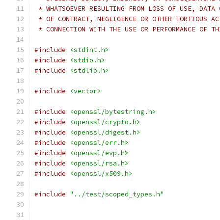
 * WHATSOEVER RESULTING FROM LOSS OF USE, DATA 
 * OF CONTRACT, NEGLIGENCE OR OTHER TORTIOUS AC
 * CONNECTION WITH THE USE OR PERFORMANCE OF TH
#include
<stdint.h>
#include
<stdio.h>
#include
<stdlib.h>
#include
<vector>
#include
<openssl/bytestring.h>
#include
<openssl/crypto.h>
#include
<openssl/digest.h>
#include
<openssl/err.h>
#include
<openssl/evp.h>
#include
<openssl/rsa.h>
#include
<openssl/x509.h>
#include
"../test/scoped_types.h"