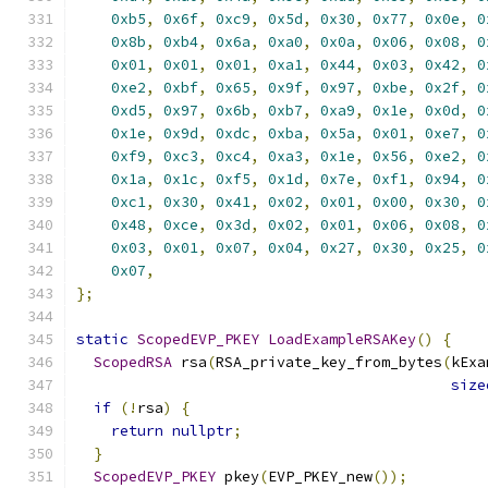
0xb5
,
0x6f
,
0xc9
,
0x5d
,
0x30
,
0x77
,
0x0e
,
0
0x8b
,
0xb4
,
0x6a
,
0xa0
,
0x0a
,
0x06
,
0x08
,
0
0x01
,
0x01
,
0x01
,
0xa1
,
0x44
,
0x03
,
0x42
,
0
0xe2
,
0xbf
,
0x65
,
0x9f
,
0x97
,
0xbe
,
0x2f
,
0
0xd5
,
0x97
,
0x6b
,
0xb7
,
0xa9
,
0x1e
,
0x0d
,
0
0x1e
,
0x9d
,
0xdc
,
0xba
,
0x5a
,
0x01
,
0xe7
,
0
0xf9
,
0xc3
,
0xc4
,
0xa3
,
0x1e
,
0x56
,
0xe2
,
0
0x1a
,
0x1c
,
0xf5
,
0x1d
,
0x7e
,
0xf1
,
0x94
,
0
0xc1
,
0x30
,
0x41
,
0x02
,
0x01
,
0x00
,
0x30
,
0
0x48
,
0xce
,
0x3d
,
0x02
,
0x01
,
0x06
,
0x08
,
0
0x03
,
0x01
,
0x07
,
0x04
,
0x27
,
0x30
,
0x25
,
0
0x07
,
};
static
ScopedEVP_PKEY
LoadExampleRSAKey
()
{
ScopedRSA
 rsa
(
RSA_private_key_from_bytes
(
kExa
size
if
(!
rsa
)
{
return
nullptr
;
}
ScopedEVP_PKEY
 pkey
(
EVP_PKEY_new
());