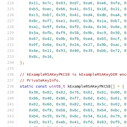
0x11
,
0x7c
,
0x03
,
0xd7
,
0xa6
,
0xe6
,
0xfa
,
0
0xb5
,
0xec
,
0x66
,
0x41
,
0x51
,
0x18
,
0x21
,
0
0xc5
,
0xb7
,
0x59
,
0x41
,
0xd4
,
0xdb
,
0xa4
,
0
0x8c
,
0xf7
,
0xe1
,
0xd3
,
0x3b
,
0x1a
,
0xb7
,
0
0xa1
,
0x9f
,
0x0a
,
0xf0
,
0xda
,
0x34
,
0x0e
,
0
0x5a
,
0xfb
,
0xf9
,
0x58
,
0x9b
,
0xc9
,
0x50
,
0
0x67
,
0x42
,
0x0b
,
0xf8
,
0xe4
,
0x05
,
0xcf
,
0
0x0f
,
0x6e
,
0xc9
,
0x24
,
0x27
,
0x9b
,
0xac
,
0
0x4e
,
0x11
,
0x93
,
0x40
,
0x39
,
0xbb
,
0x72
,
0
0x8c
,
0x16
,
};
// kExampleRSAKeyPKCS8 is kExampleRSAKeyDER enc
// PrivateKeyInfo.
static
const
uint8_t
 kExampleRSAKeyPKCS8
[]
=
{
0x30
,
0x82
,
0x02
,
0x76
,
0x02
,
0x01
,
0x00
,
0
0x86
,
0x48
,
0x86
,
0xf7
,
0x0d
,
0x01
,
0x01
,
0
0x02
,
0x60
,
0x30
,
0x82
,
0x02
,
0x5c
,
0x02
,
0
0x00
,
0xf8
,
0xb8
,
0x6c
,
0x83
,
0xb4
,
0xbc
,
0
0xb4
,
0x59
,
0x76
,
0x8c
,
0x54
,
0x1d
,
0x79
,
0
0xd3
,
0x37
,
0xeb
,
0x41
,
0xfd
,
0x83
,
0xf9
,
0