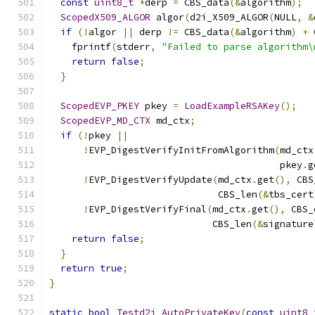
const
uint8_t
*
derp 
=
 CBS_data
(&
algorithm
);
ScopedX509_ALGOR
 algor
(
d2i_X509_ALGOR
(
NULL
,
&
if
(!
algor 
||
 derp 
!=
 CBS_data
(&
algorithm
)
+
 
    fprintf
(
stderr
,
"Failed to parse algorithm\
return
false
;
}
ScopedEVP_PKEY
 pkey 
=
LoadExampleRSAKey
();
ScopedEVP_MD_CTX
 md_ctx
;
if
(!
pkey 
||
!
EVP_DigestVerifyInitFromAlgorithm
(
md_ctx
                                         pkey
.
g
!
EVP_DigestVerifyUpdate
(
md_ctx
.
get
(),
 CBS
                              CBS_len
(&
tbs_cert
!
EVP_DigestVerifyFinal
(
md_ctx
.
get
(),
 CBS_
                             CBS_len
(&
signature
return
false
;
}
return
true
;
}
static
bool
Testd2i_AutoPrivateKey
(
const
uint8_