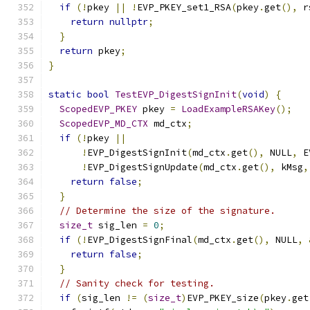
if
(!
pkey 
||
!
EVP_PKEY_set1_RSA
(
pkey
.
get
(),
 r
return
nullptr
;
}
return
 pkey
;
}
static
bool
TestEVP_DigestSignInit
(
void
)
{
ScopedEVP_PKEY
 pkey 
=
LoadExampleRSAKey
();
ScopedEVP_MD_CTX
 md_ctx
;
if
(!
pkey 
||
!
EVP_DigestSignInit
(
md_ctx
.
get
(),
 NULL
,
 E
!
EVP_DigestSignUpdate
(
md_ctx
.
get
(),
 kMsg
,
return
false
;
}
// Determine the size of the signature.
size_t
 sig_len 
=
0
;
if
(!
EVP_DigestSignFinal
(
md_ctx
.
get
(),
 NULL
,
return
false
;
}
// Sanity check for testing.
if
(
sig_len 
!=
(
size_t
)
EVP_PKEY_size
(
pkey
.
get