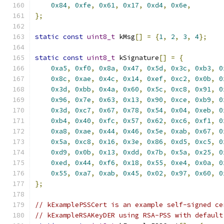
0x84
,
0xfe
,
0x61
,
0x17
,
0xd4
,
0x6e
,
};
static
const
uint8_t
 kMsg
[]
=
{
1
,
2
,
3
,
4
};
static
const
uint8_t
 kSignature
[]
=
{
0xa5
,
0xf0
,
0x8a
,
0x47
,
0x5d
,
0x3c
,
0xb3
,
0
0x8c
,
0xae
,
0x4c
,
0x14
,
0xef
,
0xc2
,
0x0b
,
0
0x3d
,
0xbb
,
0x4a
,
0x60
,
0x5c
,
0xc8
,
0x91
,
0
0x96
,
0x7e
,
0x63
,
0x13
,
0x90
,
0xce
,
0xb9
,
0
0x3d
,
0xc7
,
0x67
,
0x78
,
0x54
,
0x04
,
0xeb
,
0
0xb4
,
0x40
,
0xfc
,
0x57
,
0x62
,
0xc6
,
0xf1
,
0
0xa8
,
0xae
,
0x44
,
0x46
,
0x5e
,
0xab
,
0x67
,
0
0x5a
,
0xc8
,
0x16
,
0x3e
,
0x86
,
0xd5
,
0xc5
,
0
0xd9
,
0x0b
,
0x13
,
0xdd
,
0x7b
,
0x5a
,
0x25
,
0
0xed
,
0x44
,
0xf6
,
0x18
,
0x55
,
0xe4
,
0x0a
,
0
0x55
,
0xa7
,
0xab
,
0x45
,
0x02
,
0x97
,
0x60
,
0
};
// kExamplePSSCert is an example self-signed ce
// kExampleRSAKeyDER using RSA-PSS with default