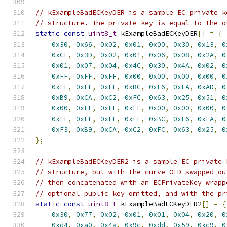
// kExampleBadECKeyDER is a sample EC private k
// structure. The private key is equal to the o
static
const
uint8_t
 kExampleBadECKeyDER
[]
=
{
0x30
,
0x66
,
0x02
,
0x01
,
0x00
,
0x30
,
0x13
,
0
0xCE
,
0x3D
,
0x02
,
0x01
,
0x06
,
0x08
,
0x2A
,
0
0x01
,
0x07
,
0x04
,
0x4C
,
0x30
,
0x4A
,
0x02
,
0
0xFF
,
0xFF
,
0xFF
,
0x00
,
0x00
,
0x00
,
0x00
,
0
0xFF
,
0xFF
,
0xFF
,
0xBC
,
0xE6
,
0xFA
,
0xAD
,
0
0xB9
,
0xCA
,
0xC2
,
0xFC
,
0x63
,
0x25
,
0x51
,
0
0x00
,
0xFF
,
0xFF
,
0xFF
,
0x00
,
0x00
,
0x00
,
0
0xFF
,
0xFF
,
0xFF
,
0xFF
,
0xBC
,
0xE6
,
0xFA
,
0
0xF3
,
0xB9
,
0xCA
,
0xC2
,
0xFC
,
0x63
,
0x25
,
0
};
// kExampleBadECKeyDER2 is a sample EC private 
// structure, but with the curve OID swapped ou
// then concatenated with an ECPrivateKey wrapp
// optional public key omitted, and with the pr
static
const
uint8_t
 kExampleBadECKeyDER2
[]
=
{
0x30
,
0x77
,
0x02
,
0x01
,
0x01
,
0x04
,
0x20
,
0
0xd4
,
0xa0
,
0x4a
,
0x9c
,
0xdd
,
0x59
,
0xc9
,
0