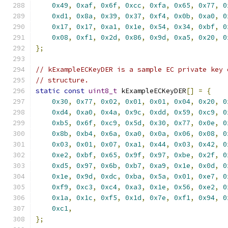
0x49
,
0xaf
,
0x6f
,
0xcc
,
0xfa
,
0x65
,
0x77
,
0
0xd1
,
0x8a
,
0x39
,
0x37
,
0xf4
,
0x0b
,
0xa0
,
0
0x17
,
0x17
,
0xa1
,
0x1e
,
0x54
,
0x34
,
0xbf
,
0
0x08
,
0xf1
,
0x2d
,
0x86
,
0x9d
,
0xa5
,
0x20
,
0
};
// kExampleECKeyDER is a sample EC private key 
// structure.
static
const
uint8_t
 kExampleECKeyDER
[]
=
{
0x30
,
0x77
,
0x02
,
0x01
,
0x01
,
0x04
,
0x20
,
0
0xd4
,
0xa0
,
0x4a
,
0x9c
,
0xdd
,
0x59
,
0xc9
,
0
0xb5
,
0x6f
,
0xc9
,
0x5d
,
0x30
,
0x77
,
0x0e
,
0
0x8b
,
0xb4
,
0x6a
,
0xa0
,
0x0a
,
0x06
,
0x08
,
0
0x03
,
0x01
,
0x07
,
0xa1
,
0x44
,
0x03
,
0x42
,
0
0xe2
,
0xbf
,
0x65
,
0x9f
,
0x97
,
0xbe
,
0x2f
,
0
0xd5
,
0x97
,
0x6b
,
0xb7
,
0xa9
,
0x1e
,
0x0d
,
0
0x1e
,
0x9d
,
0xdc
,
0xba
,
0x5a
,
0x01
,
0xe7
,
0
0xf9
,
0xc3
,
0xc4
,
0xa3
,
0x1e
,
0x56
,
0xe2
,
0
0x1a
,
0x1c
,
0xf5
,
0x1d
,
0x7e
,
0xf1
,
0x94
,
0
0xc1
,
};