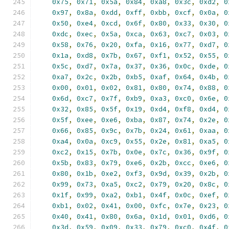
0x75
,
0x71
,
0x5a
,
0x84
,
0xa8
,
0x3c
,
0xd2
,
0
0x97
,
0x8a
,
0xdd
,
0xff
,
0xbb
,
0xcf
,
0x0a
,
0
0x50
,
0xe4
,
0xcd
,
0x6f
,
0x80
,
0x33
,
0x30
,
0
0xdc
,
0xec
,
0x5a
,
0xca
,
0x63
,
0xc7
,
0x03
,
0
0x58
,
0x76
,
0x20
,
0xfa
,
0x16
,
0x77
,
0xd7
,
0
0x1a
,
0xd8
,
0x7b
,
0x67
,
0xf1
,
0x52
,
0x55
,
0
0x5c
,
0xd7
,
0x7a
,
0x37
,
0x36
,
0x0c
,
0xde
,
0
0xa7
,
0x2c
,
0x2b
,
0xb5
,
0xaf
,
0x64
,
0x4b
,
0
0x00
,
0x01
,
0x02
,
0x81
,
0x80
,
0x74
,
0x88
,
0
0x6d
,
0xc7
,
0x7f
,
0xb9
,
0xa3
,
0xc0
,
0x6e
,
0
0x32
,
0x85
,
0x5f
,
0x19
,
0xd4
,
0xf8
,
0xd4
,
0
0x5f
,
0xee
,
0xe6
,
0xba
,
0x87
,
0x74
,
0x2e
,
0
0x66
,
0x85
,
0x9c
,
0x7b
,
0x24
,
0x61
,
0xaa
,
0
0xa4
,
0x0a
,
0xc9
,
0x55
,
0x2e
,
0x81
,
0xa5
,
0
0xc2
,
0x15
,
0x7b
,
0x0e
,
0x7c
,
0x36
,
0x9f
,
0
0x5b
,
0x83
,
0x79
,
0xe6
,
0x2b
,
0xcc
,
0xe6
,
0
0x80
,
0x1b
,
0xe2
,
0xf3
,
0x9d
,
0x39
,
0x2b
,
0
0x99
,
0x73
,
0xa5
,
0xc2
,
0x79
,
0x20
,
0x8c
,
0
0x1f
,
0x99
,
0xa2
,
0xb1
,
0x4f
,
0x0c
,
0xef
,
0
0xb1
,
0x02
,
0x41
,
0x00
,
0xfc
,
0x7e
,
0x23
,
0
0x40
,
0x41
,
0x80
,
0x6a
,
0x1d
,
0x01
,
0xd6
,
0
0x3d
,
0x59
,
0x09
,
0x33
,
0x79
,
0xc0
,
0x4f
,
0