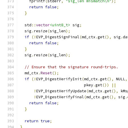
    fprintf
(
stderr
,
"sig_len mismatch\n"
);
return
false
;
}
  std
::
vector
<uint8_t>
 sig
;
  sig
.
resize
(
sig_len
);
if
(!
EVP_DigestSignFinal
(
md_ctx
.
get
(),
 sig
.
da
return
false
;
}
  sig
.
resize
(
sig_len
);
// Ensure that the signature round-trips.
  md_ctx
.
Reset
();
if
(!
EVP_DigestVerifyInit
(
md_ctx
.
get
(),
 NULL
,
                            pkey
.
get
())
||
!
EVP_DigestVerifyUpdate
(
md_ctx
.
get
(),
 kMs
!
EVP_DigestVerifyFinal
(
md_ctx
.
get
(),
 sig
.
return
false
;
}
return
true
;
}