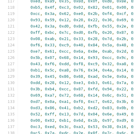
0xed
,
0xa9
,
0x35
,
0x8d
,
0x0f
,
0xd8
,
0x8e
,
0
0xb5
,
0x4f
,
0xc3
,
0x02
,
0x82
,
0x01
,
0x00
,
0
0xcc
,
0x3a
,
0x62
,
0xe0
,
0x2b
,
0xf4
,
0xcf
,
0
0x93
,
0x59
,
0x12
,
0x20
,
0x22
,
0x36
,
0x69
,
0
0x42
,
0x3a
,
0xd0
,
0x8d
,
0xfb
,
0x55
,
0x2e
,
0
0xff
,
0xbc
,
0x7c
,
0xd0
,
0xfb
,
0x20
,
0x87
,
0
0x08
,
0xab
,
0x21
,
0x33
,
0x28
,
0x7d
,
0x2b
,
0
0xf6
,
0x33
,
0xc9
,
0x40
,
0x84
,
0x5a
,
0x48
,
0
0xe7
,
0x61
,
0xcc
,
0x6a
,
0x8e
,
0xab
,
0x2d
,
0
0x5b
,
0x07
,
0x68
,
0x14
,
0x93
,
0xcc
,
0x9c
,
0
0x43
,
0xf6
,
0xdd
,
0xf8
,
0xc9
,
0x32
,
0xa8
,
0
0xb1
,
0x5c
,
0xa8
,
0x76
,
0x34
,
0x4a
,
0x14
,
0
0x39
,
0x45
,
0x86
,
0x68
,
0xad
,
0x5e
,
0x0a
,
0
0xdd
,
0x28
,
0x12
,
0xe3
,
0xb3
,
0x61
,
0x7a
,
0
0x3b
,
0xb4
,
0xcc
,
0x87
,
0xfd
,
0x94
,
0x22
,
0
0x69
,
0xa7
,
0x72
,
0x68
,
0x14
,
0x6c
,
0x51
,
0
0xd7
,
0x0a
,
0xa1
,
0xf0
,
0xc7
,
0x62
,
0x3b
,
0
0xd3
,
0x86
,
0x41
,
0xb2
,
0xd2
,
0x83
,
0x0b
,
0
0x52
,
0xff
,
0x13
,
0x7d
,
0x04
,
0x6e
,
0x49
,
0
0x00
,
0x02
,
0xb1
,
0x6d
,
0x1b
,
0x97
,
0xd9
,
0
0xc3
,
0xed
,
0x3c
,
0xa3
,
0x53
,
0x38
,
0x16
,
0
0xc5
,
0x7a
,
0xdc
,
0x2e
,
0x8f
,
0x7c
,
0x6c
,
0