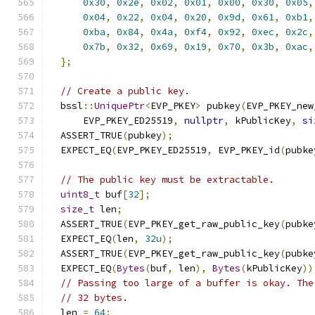
0x30
,
0x2e
,
0x02
,
0x01
,
0x00
,
0x30
,
0x05
,
0x04
,
0x22
,
0x04
,
0x20
,
0x9d
,
0x61
,
0xb1
,
0xba
,
0x84
,
0x4a
,
0xf4
,
0x92
,
0xec
,
0x2c
,
0x7b
,
0x32
,
0x69
,
0x19
,
0x70
,
0x3b
,
0xac
,
};
// Create a public key.
  bssl
::
UniquePtr
<
EVP_PKEY
>
 pubkey
(
EVP_PKEY_new
      EVP_PKEY_ED25519
,
nullptr
,
 kPublicKey
,
si
  ASSERT_TRUE
(
pubkey
);
  EXPECT_EQ
(
EVP_PKEY_ED25519
,
 EVP_PKEY_id
(
pubke
// The public key must be extractable.
uint8_t
 buf
[
32
];
size_t
 len
;
  ASSERT_TRUE
(
EVP_PKEY_get_raw_public_key
(
pubke
  EXPECT_EQ
(
len
,
32u
);
  ASSERT_TRUE
(
EVP_PKEY_get_raw_public_key
(
pubke
  EXPECT_EQ
(
Bytes
(
buf
,
 len
),
Bytes
(
kPublicKey
))
// Passing too large of a buffer is okay. The
// 32 bytes.
  len 
=
64
;