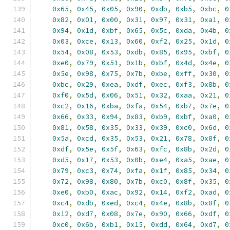
0x65
,
0x45
,
0x05
,
0x90
,
0xdb
,
0xb5
,
0xbc
,
0
0x82
,
0x01
,
0x00
,
0x31
,
0x97
,
0x31
,
0xa1
,
0
0x94
,
0x1d
,
0xbf
,
0x65
,
0x5c
,
0xda
,
0x4b
,
0
0x03
,
0xce
,
0x13
,
0x60
,
0xf2
,
0x25
,
0x1d
,
0
0x54
,
0x08
,
0x53
,
0xdb
,
0x85
,
0x95
,
0xbf
,
0
0xe0
,
0x79
,
0x51
,
0x1b
,
0xbf
,
0x4d
,
0x4e
,
0
0x5e
,
0x98
,
0x75
,
0x7b
,
0xbe
,
0xff
,
0x30
,
0
0xbc
,
0x29
,
0xea
,
0xdf
,
0xec
,
0xf3
,
0x8b
,
0
0xf0
,
0x5d
,
0x06
,
0x51
,
0x32
,
0xaa
,
0x21
,
0
0xc2
,
0x16
,
0xba
,
0xfa
,
0x54
,
0xb7
,
0x7e
,
0
0x66
,
0x33
,
0x94
,
0x83
,
0xb9
,
0xbf
,
0xa0
,
0
0x81
,
0x58
,
0x35
,
0x33
,
0x39
,
0xc0
,
0x6d
,
0
0x5a
,
0xcd
,
0x35
,
0x53
,
0x21
,
0x78
,
0x8f
,
0
0xdf
,
0x5e
,
0x5f
,
0x63
,
0xfc
,
0x8b
,
0x2d
,
0
0xd5
,
0x17
,
0x53
,
0x0b
,
0xe4
,
0xa5
,
0xae
,
0
0x79
,
0xc3
,
0x74
,
0xfa
,
0x1f
,
0x85
,
0x34
,
0
0x72
,
0x98
,
0x80
,
0x7b
,
0xc0
,
0x8f
,
0x35
,
0
0xe0
,
0xb0
,
0xac
,
0x92
,
0x14
,
0xf2
,
0xad
,
0
0xc4
,
0xdb
,
0xed
,
0xc4
,
0x4e
,
0x8b
,
0x8f
,
0
0x12
,
0xd7
,
0x08
,
0x7e
,
0x90
,
0x66
,
0xdf
,
0
0xc0
,
0x6b
,
0xb1
,
0x15
,
0xdd
,
0x64
,
0xd7
,
0