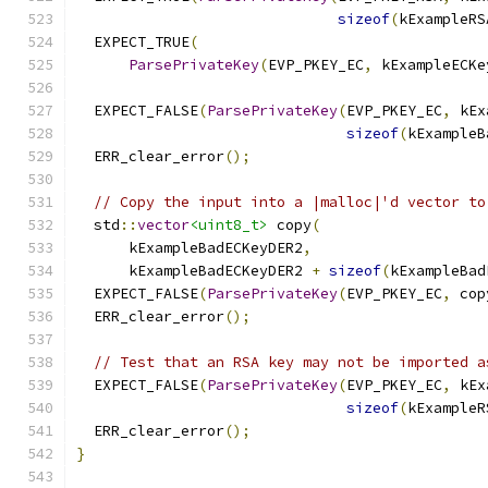
sizeof
(
kExampleRS
  EXPECT_TRUE
(
ParsePrivateKey
(
EVP_PKEY_EC
,
 kExampleECKe
  EXPECT_FALSE
(
ParsePrivateKey
(
EVP_PKEY_EC
,
 kEx
sizeof
(
kExampleB
  ERR_clear_error
();
// Copy the input into a |malloc|'d vector to
  std
::
vector
<uint8_t>
 copy
(
      kExampleBadECKeyDER2
,
      kExampleBadECKeyDER2 
+
sizeof
(
kExampleBad
  EXPECT_FALSE
(
ParsePrivateKey
(
EVP_PKEY_EC
,
 cop
  ERR_clear_error
();
// Test that an RSA key may not be imported a
  EXPECT_FALSE
(
ParsePrivateKey
(
EVP_PKEY_EC
,
 kEx
sizeof
(
kExampleR
  ERR_clear_error
();
}