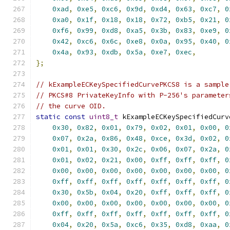
0xad
,
0xe5
,
0xc6
,
0x9d
,
0xd4
,
0x63
,
0xc7
,
0
0xa0
,
0x1f
,
0x18
,
0x18
,
0x72
,
0xb5
,
0x21
,
0
0xf6
,
0x99
,
0xd8
,
0xa5
,
0x3b
,
0x83
,
0xe9
,
0
0x42
,
0xc6
,
0x6c
,
0xe8
,
0x0a
,
0x95
,
0x40
,
0
0x4a
,
0x93
,
0xdb
,
0x5a
,
0xe7
,
0xec
,
};
// kExampleECKeySpecifiedCurvePKCS8 is a sample
// PKCS#8 PrivateKeyInfo with P-256's parameter
// the curve OID.
static
const
uint8_t
 kExampleECKeySpecifiedCurv
0x30
,
0x82
,
0x01
,
0x79
,
0x02
,
0x01
,
0x00
,
0
0x07
,
0x2a
,
0x86
,
0x48
,
0xce
,
0x3d
,
0x02
,
0
0x01
,
0x01
,
0x30
,
0x2c
,
0x06
,
0x07
,
0x2a
,
0
0x01
,
0x02
,
0x21
,
0x00
,
0xff
,
0xff
,
0xff
,
0
0x00
,
0x00
,
0x00
,
0x00
,
0x00
,
0x00
,
0x00
,
0
0xff
,
0xff
,
0xff
,
0xff
,
0xff
,
0xff
,
0xff
,
0
0x30
,
0x5b
,
0x04
,
0x20
,
0xff
,
0xff
,
0xff
,
0
0x00
,
0x00
,
0x00
,
0x00
,
0x00
,
0x00
,
0x00
,
0
0xff
,
0xff
,
0xff
,
0xff
,
0xff
,
0xff
,
0xff
,
0
0x04
,
0x20
,
0x5a
,
0xc6
,
0x35
,
0xd8
,
0xaa
,
0