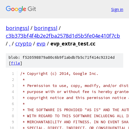
Sign in
boringssl
/
boringssl
/
c3b373bf4f4b2e2fba2578d1d5b5fe04e410f7cb
/
.
/
crypto
/
evp
/
evp_extra_test.cc
blob: f520598879a80c6b9f1abdb7b5c71f414c92324d
[
file
]
/* Copyright (c) 2014, Google Inc.
 *
 * Permission to use, copy, modify, and/or dist
 * purpose with or without fee is hereby grante
 * copyright notice and this permission notice 
 *
 * THE SOFTWARE IS PROVIDED "AS IS" AND THE AUT
 * WITH REGARD TO THIS SOFTWARE INCLUDING ALL I
 * MERCHANTABILITY AND FITNESS. IN NO EVENT SHA
 * SPECIAL, DIRECT, INDIRECT, OR CONSEQUENTIAL 