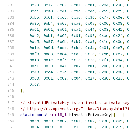
0x30
,
0x77
,
0x02
,
0x01
,
0x01
,
0x04
,
0x20
,
0
0xd4
,
0xa0
,
0x4a
,
0x9c
,
0xdd
,
0x59
,
0xc9
,
0
0xb5
,
0x6f
,
0xc9
,
0x5d
,
0x30
,
0x77
,
0x0e
,
0
0x8b
,
0xb4
,
0x6a
,
0xa0
,
0x0a
,
0x06
,
0x08
,
0
0x01
,
0x01
,
0x01
,
0xa1
,
0x44
,
0x03
,
0x42
,
0
0xe2
,
0xbf
,
0x65
,
0x9f
,
0x97
,
0xbe
,
0x2f
,
0
0xd5
,
0x97
,
0x6b
,
0xb7
,
0xa9
,
0x1e
,
0x0d
,
0
0x1e
,
0x9d
,
0xdc
,
0xba
,
0x5a
,
0x01
,
0xe7
,
0
0xf9
,
0xc3
,
0xc4
,
0xa3
,
0x1e
,
0x56
,
0xe2
,
0
0x1a
,
0x1c
,
0xf5
,
0x1d
,
0x7e
,
0xf1
,
0x94
,
0
0xc1
,
0x30
,
0x41
,
0x02
,
0x01
,
0x00
,
0x30
,
0
0x48
,
0xce
,
0x3d
,
0x02
,
0x01
,
0x06
,
0x08
,
0
0x03
,
0x01
,
0x07
,
0x04
,
0x27
,
0x30
,
0x25
,
0
0x07
,
};
// kInvalidPrivateKey is an invalid private key
// https://rt.openssl.org/Ticket/Display.html?i
static
const
uint8_t
 kInvalidPrivateKey
[]
=
{
0x30
,
0x39
,
0x02
,
0x01
,
0x02
,
0x30
,
0x09
,
0
0x04
,
0x69
,
0x30
,
0x30
,
0x80
,
0x30
,
0x19
,
0