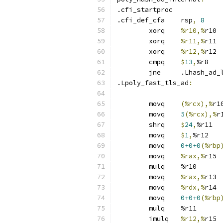
.cfi_startproc	
.cfi_def_cfa	rsp
,
8
	xorq	
%r10,%
r10
	xorq	
%r11,%
r11
	xorq	
%r12,%
r12
	cmpq	
$
13
,
%r8
	jne	.Lhash_ad
.Lpoly_fast_tls_ad
:
	movq	
(%rcx),%
r1
	movq	
5
(%rcx),%
r
	shrq	
$
24
,
%r11
	movq	
$
1
,
%r12
	movq	
0+0+0
(%rbp
	movq	
%rax,%
r15
	mulq	%r10
	movq	
%rax,%
r13
	movq	
%rdx,%
r14
	movq	
0+0+0
(%rbp
	mulq	%r11
	imulq	
%r12,%
r15