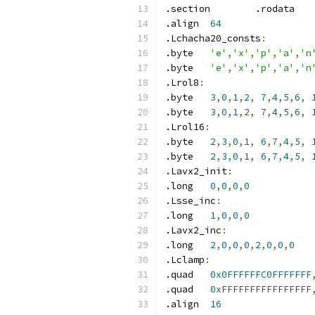
.section	.rodata
.align	
64
.Lchacha20_consts
:
.byte	
'e'
,
'x'
,
'p'
,
'a'
,
'n
.byte	
'e'
,
'x'
,
'p'
,
'a'
,
'n
.Lrol8
:
.byte	
3
,
0
,
1
,
2
,
7
,
4
,
5
,
6
,
.byte	
3
,
0
,
1
,
2
,
7
,
4
,
5
,
6
,
.Lrol16
:
.byte	
2
,
3
,
0
,
1
,
6
,
7
,
4
,
5
,
.byte	
2
,
3
,
0
,
1
,
6
,
7
,
4
,
5
,
.Lavx2_init
:
.long	
0
,
0
,
0
,
0
.Lsse_inc
:
.long	
1
,
0
,
0
,
0
.Lavx2_inc
:
.long	
2
,
0
,
0
,
0
,
2
,
0
,
0
,
0
.Lclamp
:
.quad	
0x0FFFFFFC0FFFFFFF
.quad	
0xFFFFFFFFFFFFFFFF
.align	
16