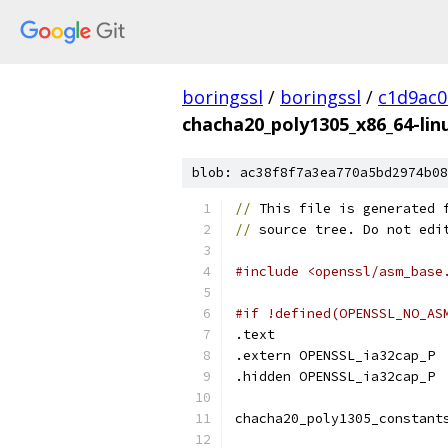
boringssl
/
boringssl
/
c1d9ac
chacha20_poly1305_x86_64-lin
blob: ac38f8f7a3ea770a5bd2974b08
//
 This file is generated 
//
 source tree. Do not edi
#include <openssl/asm_base
#if !defined(OPENSSL_NO_AS
.text	
.extern	OPENSSL_ia32cap_P
.hidden OPENSSL_ia32cap_P
chacha20_poly1305_constant