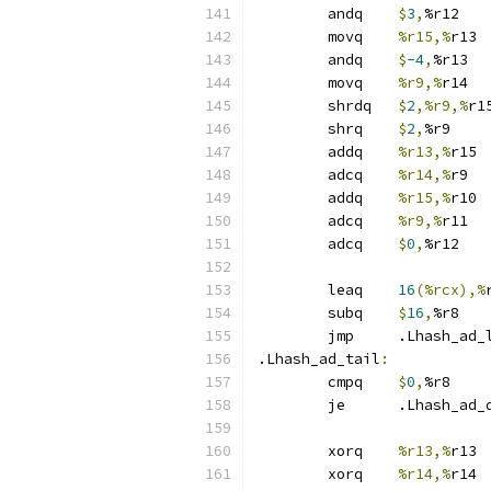
	andq	
$
3
,
%r12
	movq	
%r15,%
r13
	andq	
$
-4
,
%r13
	movq	
%r9,%
r14
	shrdq	
$
2
,%r9,%
r1
	shrq	
$
2
,
%r9
	addq	
%r13,%
r15
	adcq	
%r14,%
r9
	addq	
%r15,%
r10
	adcq	
%r9,%
r11
	adcq	
$
0
,
%r12
	leaq	
16
(%rcx),%
	subq	
$
16
,
%r8
	jmp	.Lhash_ad
.Lhash_ad_tail
:
	cmpq	
$
0
,
%r8
	je	.Lhash_ad
	xorq	
%r13,%
r13
	xorq	
%r14,%
r14