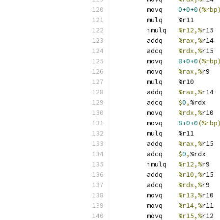
	movq	
0+0+0
(%rbp
	mulq	%r11
	imulq	
%r12,%
r15
	addq	
%rax,%
r14
	adcq	
%rdx,%
r15
	movq	
8+0+0
(%rbp
	movq	
%rax,%
r9
	mulq	%r10
	addq	
%rax,%
r14
	adcq	
$
0
,
%rdx
	movq	
%rdx,%
r10
	movq	
8+0+0
(%rbp
	mulq	%r11
	addq	
%rax,%
r15
	adcq	
$
0
,
%rdx
	imulq	
%r12,%
r9
	addq	
%r10,%
r15
	adcq	
%rdx,%
r9
	movq	
%r13,%
r10
	movq	
%r14,%
r11
	movq	
%r15,%
r12