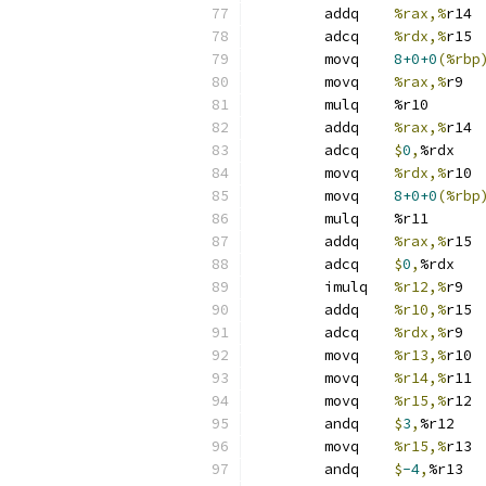
	addq	
%rax,%
r14
	adcq	
%rdx,%
r15
	movq	
8+0+0
(%rbp
	movq	
%rax,%
r9
	mulq	%r10
	addq	
%rax,%
r14
	adcq	
$
0
,
%rdx
	movq	
%rdx,%
r10
	movq	
8+0+0
(%rbp
	mulq	%r11
	addq	
%rax,%
r15
	adcq	
$
0
,
%rdx
	imulq	
%r12,%
r9
	addq	
%r10,%
r15
	adcq	
%rdx,%
r9
	movq	
%r13,%
r10
	movq	
%r14,%
r11
	movq	
%r15,%
r12
	andq	
$
3
,
%r12
	movq	
%r15,%
r13
	andq	
$
-4
,
%r13