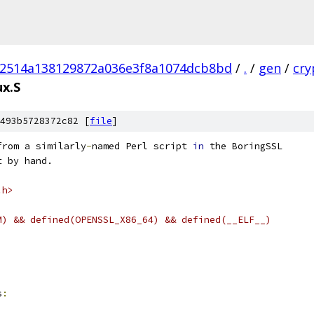
02514a138129872a036e3f8a1074dcb8bd
/
.
/
gen
/
cry
ux.S
493b5728372c82 [
file
]
from a similarly
-
named Perl script 
in
 the BoringSSL
t by hand.
.h>
M) && defined(OPENSSL_X86_64) && defined(__ELF__)
s
: