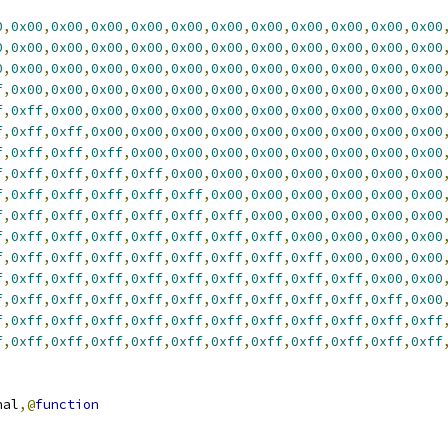
0
,
0x00
,
0x00
,
0x00
,
0x00
,
0x00
,
0x00
,
0x00
,
0x00
,
0x00
,
0x00
,
0x00
0
,
0x00
,
0x00
,
0x00
,
0x00
,
0x00
,
0x00
,
0x00
,
0x00
,
0x00
,
0x00
,
0x00
0
,
0x00
,
0x00
,
0x00
,
0x00
,
0x00
,
0x00
,
0x00
,
0x00
,
0x00
,
0x00
,
0x00
f
,
0x00
,
0x00
,
0x00
,
0x00
,
0x00
,
0x00
,
0x00
,
0x00
,
0x00
,
0x00
,
0x00
f
,
0xff
,
0x00
,
0x00
,
0x00
,
0x00
,
0x00
,
0x00
,
0x00
,
0x00
,
0x00
,
0x00
f
,
0xff
,
0xff
,
0x00
,
0x00
,
0x00
,
0x00
,
0x00
,
0x00
,
0x00
,
0x00
,
0x00
f
,
0xff
,
0xff
,
0xff
,
0x00
,
0x00
,
0x00
,
0x00
,
0x00
,
0x00
,
0x00
,
0x00
f
,
0xff
,
0xff
,
0xff
,
0xff
,
0x00
,
0x00
,
0x00
,
0x00
,
0x00
,
0x00
,
0x00
f
,
0xff
,
0xff
,
0xff
,
0xff
,
0xff
,
0x00
,
0x00
,
0x00
,
0x00
,
0x00
,
0x00
f
,
0xff
,
0xff
,
0xff
,
0xff
,
0xff
,
0xff
,
0x00
,
0x00
,
0x00
,
0x00
,
0x00
f
,
0xff
,
0xff
,
0xff
,
0xff
,
0xff
,
0xff
,
0xff
,
0x00
,
0x00
,
0x00
,
0x00
f
,
0xff
,
0xff
,
0xff
,
0xff
,
0xff
,
0xff
,
0xff
,
0xff
,
0x00
,
0x00
,
0x00
f
,
0xff
,
0xff
,
0xff
,
0xff
,
0xff
,
0xff
,
0xff
,
0xff
,
0xff
,
0x00
,
0x00
f
,
0xff
,
0xff
,
0xff
,
0xff
,
0xff
,
0xff
,
0xff
,
0xff
,
0xff
,
0xff
,
0x00
f
,
0xff
,
0xff
,
0xff
,
0xff
,
0xff
,
0xff
,
0xff
,
0xff
,
0xff
,
0xff
,
0xff
f
,
0xff
,
0xff
,
0xff
,
0xff
,
0xff
,
0xff
,
0xff
,
0xff
,
0xff
,
0xff
,
0xff
rnal
,@
function