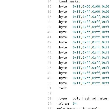
.Land_masks
:
.byte	
0xff
,
0x00
,
0x00
,
0x0
.byte	
0xff
,
0xff
,
0x00
,
0x0
.byte	
0xff
,
0xff
,
0xff
,
0x0
.byte	
0xff
,
0xff
,
0xff
,
0xf
.byte	
0xff
,
0xff
,
0xff
,
0xf
.byte	
0xff
,
0xff
,
0xff
,
0xf
.byte	
0xff
,
0xff
,
0xff
,
0xf
.byte	
0xff
,
0xff
,
0xff
,
0xf
.byte	
0xff
,
0xff
,
0xff
,
0xf
.byte	
0xff
,
0xff
,
0xff
,
0xf
.byte	
0xff
,
0xff
,
0xff
,
0xf
.byte	
0xff
,
0xff
,
0xff
,
0xf
.byte	
0xff
,
0xff
,
0xff
,
0xf
.byte	
0xff
,
0xff
,
0xff
,
0xf
.byte	
0xff
,
0xff
,
0xff
,
0xf
.byte	
0xff
,
0xff
,
0xff
,
0xf
.text	
.type	poly_hash_ad_inte
.align	
64
poly_hash_ad_internal
: