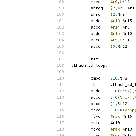
	movq	
%r9,%
r14
	shrdq	
$
2
,%r9,%
r1
	shrq	
$
2
,
%r9
	addq	
%r13,%
r15
	adcq	
%r14,%
r9
	addq	
%r15,%
r10
	adcq	
%r9,%
r11
	adcq	
$
0
,
%r12
	ret
.Lhash_ad_loop
:
	cmpq	
$
16
,
%r8
	jb	.Lhash_ad
	addq	
0+0
(%rcx),
	adcq	
8+0
(%rcx),
	adcq	
$
1
,
%r12
	movq	
0+0+0
(%rbp
	movq	
%rax,%
r15
	mulq	%r10
	movq	
%rax,%
r13
	movq	
%rdx,%
r14