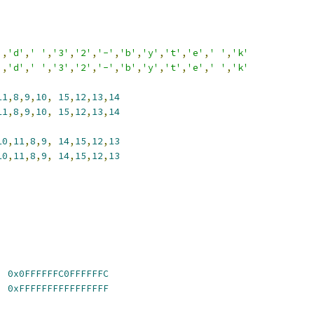
'
,
'd'
,
' '
,
'3'
,
'2'
,
'-'
,
'b'
,
'y'
,
't'
,
'e'
,
' '
,
'k'
'
,
'd'
,
' '
,
'3'
,
'2'
,
'-'
,
'b'
,
'y'
,
't'
,
'e'
,
' '
,
'k'
11
,
8
,
9
,
10
,
15
,
12
,
13
,
14
11
,
8
,
9
,
10
,
15
,
12
,
13
,
14
10
,
11
,
8
,
9
,
14
,
15
,
12
,
13
10
,
11
,
8
,
9
,
14
,
15
,
12
,
13
,
0x0FFFFFFC0FFFFFFC
,
0xFFFFFFFFFFFFFFFF