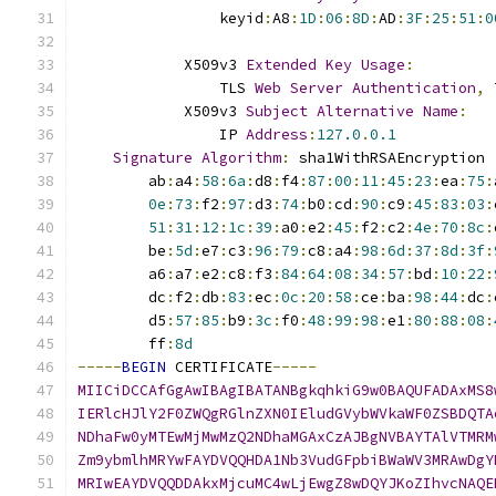
                keyid
:
A8
:
1D
:
06
:
8D
:
AD
:
3F
:
25
:
51
:
0
            X509v3 
Extended
Key
Usage
:
                TLS 
Web
Server
Authentication
,
 
            X509v3 
Subject
Alternative
Name
:
                IP 
Address
:
127.0
.
0.1
Signature
Algorithm
:
 sha1WithRSAEncryption
        ab
:
a4
:
58
:
6a
:
d8
:
f4
:
87
:
00
:
11
:
45
:
23
:
ea
:
75
:
0e
:
73
:
f2
:
97
:
d3
:
74
:
b0
:
cd
:
90
:
c9
:
45
:
83
:
03
:
51
:
31
:
12
:
1c
:
39
:
a0
:
e2
:
45
:
f2
:
c2
:
4e
:
70
:
8c
:
        be
:
5d
:
e7
:
c3
:
96
:
79
:
c8
:
a4
:
98
:
6d
:
37
:
8d
:
3f
:
        a6
:
a7
:
e2
:
c8
:
f3
:
84
:
64
:
08
:
34
:
57
:
bd
:
10
:
22
:
        dc
:
f2
:
db
:
83
:
ec
:
0c
:
20
:
58
:
ce
:
ba
:
98
:
44
:
dc
:
        d5
:
57
:
85
:
b9
:
3c
:
f0
:
48
:
99
:
98
:
e1
:
80
:
88
:
08
:
        ff
:
8d
-----
BEGIN
 CERTIFICATE
-----
MIICiDCCAfGgAwIBAgIBATANBgkqhkiG9w0BAQUFADAxMS8
IERlcHJlY2F0ZWQgRGlnZXN0IEludGVybWVkaWF0ZSBDQTA
NDhaFw0yMTEwMjMwMzQ2NDhaMGAxCzAJBgNVBAYTAlVTMRM
Zm9ybmlhMRYwFAYDVQQHDA1Nb3VudGFpbiBWaWV3MRAwDgY
MRIwEAYDVQQDDAkxMjcuMC4wLjEwgZ8wDQYJKoZIhvcNAQE