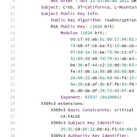
Not
After
:
Oct
23
03
:
46
:
48
2021
 GM
Subject
:
 C
=
US
,
 ST
=
California
,
 L
=
Mountai
Subject
Public
Key
Info
:
Public
Key
Algorithm
:
 rsaEncryption
            RSA 
Public
Key
:
(
1024
 bit
)
Modulus
(
1024
 bit
):
00
:
c7
:
48
:
eb
:
5c
:
00
:
17
:
94
:
01
:
74
:
b8
:
4f
:
cb
:
ea
:
f1
:
15
:
eb
:
cb
:
97
:
6d
:
1e
:
1b
:
ee
:
75
:
9e
:
c1
:
6f
:
51
:
89
:
48
:
e8
:
7d
:
79
:
41
:
ab
:
e3
:
                    be
:
36
:
e7
:
44
:
c2
:
10
:
dd
:
56
:
83
:
                    fe
:
45
:
d6
:
1a
:
98
:
d8
:
8d
:
08
:
b9
:
2d
:
66
:
22
:
eb
:
6a
:
0d
:
0e
:
f4
:
15
:
9e
:
26
:
c8
:
af
:
4b
:
b7
:
fb
:
93
:
f8
:
                    dc
:
d0
:
de
:
df
:
29
:
72
:
45
:
6f
:
e3
Exponent
:
65537
(
0x10001
)
        X509v3 extensions
:
            X509v3 
Basic
Constraints
:
 critical
                CA
:
FALSE
            X509v3 
Subject
Key
Identifier
:
35
:
5C
:
C8
:
0F
:
21
:
D0
:
A2
:
F5
:
69
:
44
:
5
            X509v3 
Authority
Key
Identifier
: