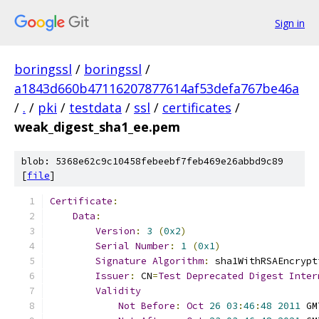
Sign in
boringssl
/
boringssl
/
a1843d660b47116207877614af53defa767be46a
/
.
/
pki
/
testdata
/
ssl
/
certificates
/
weak_digest_sha1_ee.pem
blob: 5368e62c9c10458febeebf7feb469e26abbd9c89
[
file
]
Certificate
:
Data
:
Version
:
3
(
0x2
)
Serial
Number
:
1
(
0x1
)
Signature
Algorithm
:
 sha1WithRSAEncrypt
Issuer
:
 CN
=
Test
Deprecated
Digest
Inter
Validity
Not
Before
:
Oct
26
03
:
46
:
48
2011
 GM