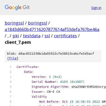
Sign in
boringssl
/
boringssl
/
a1843d660b47116207877614af53defa767be46a
/
.
/
pki
/
testdata
/
ssl
/
certificates
/
client_7.pem
blob: d4ac0321356b1da93923cfe38015cebcfe3d5acf
[
file
]
Certificate
:
Data
:
Version
:
3
(
0x2
)
Serial
Number
:
4103
(
0x1007
)
Signature
Algorithm
:
 sha256WithRSAEncry
Issuer
:
 CN
=
E CA
Validity
Not
Before
:
Oct
19
16
:
58
:
55
2022
 GM