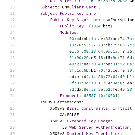
Not
After
:
Oct
16
16
:
58
:
55
2032
 GM
Subject
:
 CN
=
Client
Cert
 J
Subject
Public
Key
Info
:
Public
Key
Algorithm
:
 rsaEncryption
Public
-
Key
:
(
1024
 bit
)
Modulus
:
00
:
c4
:
bb
:
1a
:
ae
:
83
:
ae
:
74
:
7b
:
13
:
70
:
55
:
37
:
28
:
cb
:
79
:
66
:
2c
:
                    ec
:
6f
:
08
:
18
:
04
:
0a
:
1a
:
f3
:
a5
:
91
:
90
:
20
:
e5
:
18
:
f5
:
9c
:
71
:
6d
:
40
:
21
:
ea
:
79
:
43
:
ba
:
81
:
52
:
6e
:
8f
:
1d
:
6b
:
b1
:
70
:
42
:
ce
:
fe
:
30
:
                    ed
:
bf
:
df
:
14
:
86
:
72
:
64
:
49
:
b1
:
9f
:
81
:
9d
:
13
:
11
:
14
:
8e
:
0c
:
ea
:
72
:
da
:
8e
:
57
:
2e
:
52
:
fe
:
40
:
23
Exponent
:
65537
(
0x10001
)
        X509v3 extensions
:
            X509v3 
Basic
Constraints
:
 critical
                CA
:
FALSE
            X509v3 
Extended
Key
Usage
:
                TLS 
Web
Server
Authentication
,
 
            X509v3 
Subject
Key
Identifier
: