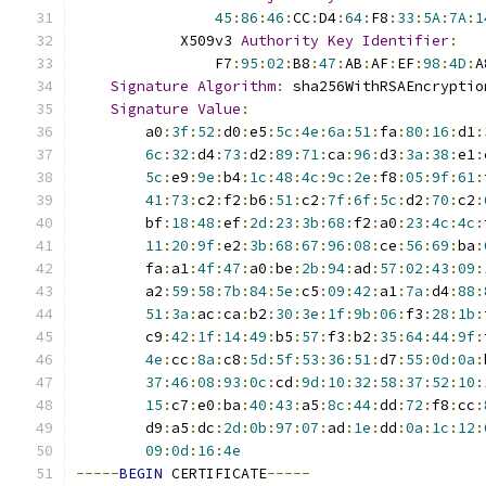
45
:
86
:
46
:
CC
:
D4
:
64
:
F8
:
33
:
5A
:
7A
:
1
            X509v3 
Authority
Key
Identifier
:
                F7
:
95
:
02
:
B8
:
47
:
AB
:
AF
:
EF
:
98
:
4D
:
A
Signature
Algorithm
:
 sha256WithRSAEncryptio
Signature
Value
:
        a0
:
3f
:
52
:
d0
:
e5
:
5c
:
4e
:
6a
:
51
:
fa
:
80
:
16
:
d1
:
6c
:
32
:
d4
:
73
:
d2
:
89
:
71
:
ca
:
96
:
d3
:
3a
:
38
:
e1
:
5c
:
e9
:
9e
:
b4
:
1c
:
48
:
4c
:
9c
:
2e
:
f8
:
05
:
9f
:
61
:
41
:
73
:
c2
:
f2
:
b6
:
51
:
c2
:
7f
:
6f
:
5c
:
d2
:
70
:
c2
:
        bf
:
18
:
48
:
ef
:
2d
:
23
:
3b
:
68
:
f2
:
a0
:
23
:
4c
:
4c
:
11
:
20
:
9f
:
e2
:
3b
:
68
:
67
:
96
:
08
:
ce
:
56
:
69
:
ba
:
        fa
:
a1
:
4f
:
47
:
a0
:
be
:
2b
:
94
:
ad
:
57
:
02
:
43
:
09
:
        a2
:
59
:
58
:
7b
:
84
:
5e
:
c5
:
09
:
42
:
a1
:
7a
:
d4
:
88
:
51
:
3a
:
ac
:
ca
:
b2
:
30
:
3e
:
1f
:
9b
:
06
:
f3
:
28
:
1b
:
        c9
:
42
:
1f
:
14
:
49
:
b5
:
57
:
f3
:
b2
:
35
:
64
:
44
:
9f
:
4e
:
cc
:
8a
:
c8
:
5d
:
5f
:
53
:
36
:
51
:
d7
:
55
:
0d
:
0a
:
37
:
46
:
08
:
93
:
0c
:
cd
:
9d
:
10
:
32
:
58
:
37
:
52
:
10
:
15
:
c7
:
e0
:
ba
:
40
:
43
:
a5
:
8c
:
44
:
dd
:
72
:
f8
:
cc
:
        d9
:
a5
:
dc
:
2d
:
0b
:
97
:
07
:
ad
:
1e
:
dd
:
0a
:
1c
:
12
:
09
:
0d
:
16
:
4e
-----
BEGIN
 CERTIFICATE
-----