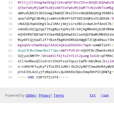
MIICjjCCAXagAwIBAgICEAcwDQYJKoZIhvcNAQELBQAwDzE
QTAeFw0yMjEwMTkxNjU4NTVaFw0zMjEwMTYxNjU4NTVaMBg
aWVudCBDZXJ0IEowgZ8wDQYJKoZIhvcNAQEBBQADgY0AMIG
aoa7zDPgE3BVNyjLeWYsSOKkPrSO7G8IGAQKGvOld8k5K
/
S
vNd2QCHqeUO6gVJu2JAKcjkbjx1rsXBCzv4wAJnf4eoS7b
/
n4GdExEUjgzqqTJ5ogMyctqOVy5S
/
kAjAgMBAAGjbzBtMAw
HQYDVR0lBBYwFAYIKwYBBQUHAwEGCCsGAQUFBwMCMB0GA1U
M1p6FCQjOadl1f7YBzAfBgNVHSMEGDAWgBT3lQK4R6uv75h
BgkqhkiG9w0BAQsFAAOCAQEAoD9S0OVcTmpR
+
oAW0Tzkfr
/
4cpV3CMxXOmetBxITJwu
+
AWfYfU9JO
+
VQXPC8rZRwn9vXNJ
O2jyoCNMTPr
/
SKsmESCf4jtoZ5YIzlZpumgJoAo0
+
qFPR6C
ollYe4RexQlCoXrUiIhGVFxzUTqsyrIwPh
+
bBvMoG
/
BxjZd
n
/
cUK6YKTsyKyF1fUzZR11UNCr3k2A2yN0YIkwzNnRAyWDd
pYxE3XL4zIyjfzNq2aXcLQuXB60e3QocEmqdkhP2CQ0WTg
=
-----
END
 CERTIFICATE
-----
Powered by
Gitiles
|
Privacy
|
Terms
txt
json