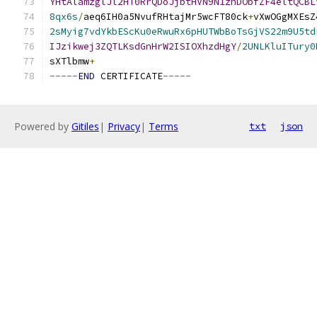
YHtAlamzglJl2HT0RrQDoJjbtHVN9N1zhDObfZF4eltQCBL
8qx6s
/
aeq6IH0a5NvufRHtajMr5wcFT80ck
+
vXwOGgMXEsZ
2sMyig7vdYkbEScKu0eRwuRx6pHUTWbBoTsGjVS22m9U5td
IJzikwej3ZQTLKsdGnHrW2ISIOXhzdHgY
/
2UNLKluITury0
sXTlbmw
+
-----
END
 CERTIFICATE
-----
Powered by
Gitiles
|
Privacy
|
Terms
txt
json