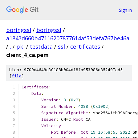
Sign in
boringssl
/
boringssl
/
a1843d660b47116207877614af53defa767be46a
/
.
/
pki
/
testdata
/
ssl
/
certificates
/
client_4_ca.pem
blob: 9709d4649d30188b004d18fb953986d852497ad5
[
file
]
Certificate
:
Data
:
Version
:
3
(
0x2
)
Serial
Number
:
4098
(
0x1002
)
Signature
Algorithm
:
 sha256WithRSAEncry
Issuer
:
 CN
=
C 
Root
 CA
Validity
Not
Before
:
Oct
19
16
:
58
:
55
2022
 GM