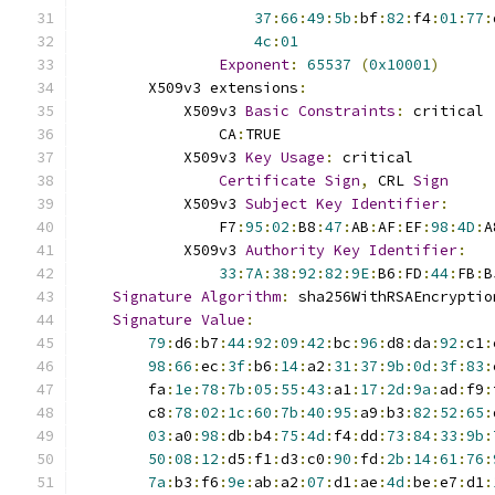
37
:
66
:
49
:
5b
:
bf
:
82
:
f4
:
01
:
77
:
4c
:
01
Exponent
:
65537
(
0x10001
)
        X509v3 extensions
:
            X509v3 
Basic
Constraints
:
 critical
                CA
:
TRUE
            X509v3 
Key
Usage
:
 critical
Certificate
Sign
,
 CRL 
Sign
            X509v3 
Subject
Key
Identifier
:
                F7
:
95
:
02
:
B8
:
47
:
AB
:
AF
:
EF
:
98
:
4D
:
A
            X509v3 
Authority
Key
Identifier
:
33
:
7A
:
38
:
92
:
82
:
9E
:
B6
:
FD
:
44
:
FB
:
B
Signature
Algorithm
:
 sha256WithRSAEncryptio
Signature
Value
:
79
:
d6
:
b7
:
44
:
92
:
09
:
42
:
bc
:
96
:
d8
:
da
:
92
:
c1
:
98
:
66
:
ec
:
3f
:
b6
:
14
:
a2
:
31
:
37
:
9b
:
0d
:
3f
:
83
:
        fa
:
1e
:
78
:
7b
:
05
:
55
:
43
:
a1
:
17
:
2d
:
9a
:
ad
:
f9
:
        c8
:
78
:
02
:
1c
:
60
:
7b
:
40
:
95
:
a9
:
b3
:
82
:
52
:
65
:
03
:
a0
:
98
:
db
:
b4
:
75
:
4d
:
f4
:
dd
:
73
:
84
:
33
:
9b
:
50
:
08
:
12
:
d5
:
f1
:
d3
:
c0
:
90
:
fd
:
2b
:
14
:
61
:
76
:
7a
:
b3
:
f6
:
9e
:
ab
:
a2
:
07
:
d1
:
ae
:
4d
:
be
:
e7
:
d1
: