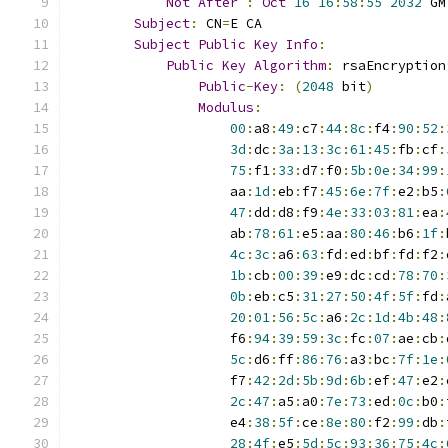
Not
After
:
Oct
16
16
:
58
:
55
2032
 GM
Subject
:
 CN
=
E CA
Subject
Public
Key
Info
:
Public
Key
Algorithm
:
 rsaEncryption
Public
-
Key
:
(
2048
 bit
)
Modulus
:
00
:
a8
:
49
:
c7
:
44
:
8c
:
f4
:
90
:
52
:
3d
:
dc
:
3a
:
13
:
3c
:
61
:
45
:
fb
:
cf
:
75
:
f1
:
33
:
d7
:
f0
:
5b
:
0e
:
34
:
99
:
                    aa
:
1d
:
eb
:
f7
:
45
:
6e
:
7f
:
e2
:
b5
:
47
:
dd
:
d8
:
f9
:
4e
:
33
:
03
:
81
:
ea
:
                    ab
:
78
:
61
:
e5
:
aa
:
80
:
46
:
b6
:
1f
:
4c
:
3c
:
a6
:
63
:
fd
:
ed
:
bf
:
fd
:
f2
:
1b
:
cb
:
00
:
39
:
e9
:
dc
:
cd
:
78
:
70
:
0b
:
eb
:
c5
:
31
:
27
:
50
:
4f
:
5f
:
fd
:
20
:
01
:
56
:
5c
:
a6
:
2c
:
1d
:
4b
:
48
:
                    f6
:
94
:
39
:
59
:
3c
:
fc
:
07
:
ae
:
cb
:
5c
:
d6
:
ff
:
86
:
76
:
a3
:
bc
:
7f
:
1e
:
                    f7
:
42
:
2d
:
5b
:
9d
:
6b
:
ef
:
47
:
e2
:
2c
:
47
:
a5
:
a0
:
7e
:
73
:
ed
:
0c
:
b0
:
                    e4
:
38
:
5f
:
ce
:
8e
:
80
:
f2
:
99
:
db
:
28
:
4f
:
e5
:
5d
:
5c
:
93
:
36
:
75
:
4c
: