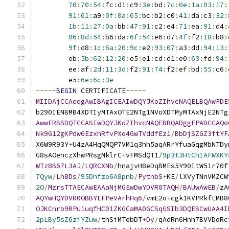
70
:
70
:
54
:
fc
:
d1
:
c9
:
3e
:
bd
:
7c
:
0e
:
1a
:
03
:
17
:
91
:
61
:
a9
:
0f
:
0a
:
65
:
bc
:
b2
:
c0
:
41
:
da
:
c3
:
32
:
1b
:
11
:
27
:
0a
:
bb
:
47
:
91
:
c2
:
e4
:
71
:
ea
:
91
:
d4
:
06
:
8d
:
54
:
b6
:
da
:
6f
:
54
:
e6
:
d7
:
4f
:
f2
:
18
:
b8
:
9f
:
d8
:
1c
:
6a
:
20
:
9c
:
e2
:
93
:
07
:
a3
:
dd
:
94
:
13
:
        eb
:
5b
:
62
:
12
:
20
:
e5
:
e1
:
cd
:
d1
:
e0
:
63
:
fd
:
94
:
        ee
:
af
:
2d
:
11
:
3d
:
f2
:
91
:
74
:
f2
:
ef
:
bd
:
55
:
c6
:
        e5
:
6e
:
6c
:
3e
-----
BEGIN
 CERTIFICATE
-----
MIIDAjCCAeqgAwIBAgICEAIwDQYJKoZIhvcNAQELBQAwFDE
b290IENBMB4XDTIyMTAxOTE2NTg1NVoXDTMyMTAxNjE2NTg
AwwERSBDQTCCASIwDQYJKoZIhvcNAQEBBQADggEPADCCAQo
Nk9G12gKPdw6EzxhRfvPXo4GwTVddfEz1
/
BbDjSZGZ3ftYF
X6W9R93Y
+
U4zA4HqQMQP7VM1q3hh5aqARrYfuaGqgMbNTDy
G8sAOenczXhwPRsgMklrC
+
vFMSdQT1
/
9p3t3HtChIAFWXKY
WTz8B67L3AJ
/
LQRCXNb
/
hnajvH8eDqBMEs5Y90ItW51r70f
7Qyw
/
Lh8Ds
/
95Dhfzo6A8pnb
/
PytnbS
+
KE
/
lXVyTNnVMZCW
2O
/
MzrsTTAECAwEAAaNjMGEwDwYDVR0TAQH
/
BAUwAwEB
/
zA
AQYwHQYDVR0OBBYEFPeVArhHq6
/
vmE2o
+
cgk1KVPRkfLMB8
OJKCnrb9RPu1uqfHC01ZKGCaMA0GCSqGSIb3DQEBCwUAA4I
2pLBy5sZ6ziYZuw
/
thSiMTebDT
+
Dy
/
qAdRn6Hnh7BVVDoRc