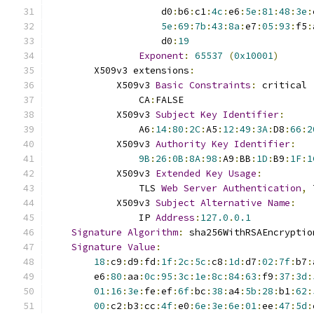
                    d0
:
b6
:
c1
:
4c
:
e6
:
5e
:
81
:
48
:
3e
:
5e
:
69
:
7b
:
43
:
8a
:
e7
:
05
:
93
:
f5
:
                    d0
:
19
Exponent
:
65537
(
0x10001
)
        X509v3 extensions
:
            X509v3 
Basic
Constraints
:
 critical
                CA
:
FALSE
            X509v3 
Subject
Key
Identifier
:
                A6
:
14
:
80
:
2C
:
A5
:
12
:
49
:
3A
:
D8
:
66
:
2
            X509v3 
Authority
Key
Identifier
:
9B
:
26
:
0B
:
8A
:
98
:
A9
:
BB
:
1D
:
B9
:
1F
:
1
            X509v3 
Extended
Key
Usage
:
                TLS 
Web
Server
Authentication
,
 
            X509v3 
Subject
Alternative
Name
:
                IP 
Address
:
127.0
.
0.1
Signature
Algorithm
:
 sha256WithRSAEncryptio
Signature
Value
:
18
:
c9
:
d9
:
fd
:
1f
:
2c
:
5c
:
c8
:
1d
:
d7
:
02
:
7f
:
b7
:
        e6
:
80
:
aa
:
0c
:
95
:
3c
:
1e
:
8c
:
84
:
63
:
f9
:
37
:
3d
:
01
:
16
:
3e
:
fe
:
ef
:
6f
:
bc
:
38
:
a4
:
5b
:
28
:
b1
:
62
:
00
:
c2
:
b3
:
cc
:
4f
:
e0
:
6e
:
3e
:
6e
:
01
:
ee
:
47
:
5d
: