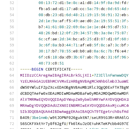
00
:
13
:
72
:
d1
:
5e
:
8c
:
a1
:
d8
:
14
:
9f
:
0a
:
9d
:
fd
:
        fb
:
a5
:
ad
:
d1
:
17
:
a8
:
cc
:
5a
:
79
:
dc
:
0d
:
65
:
4d
:
08
:
db
:
23
:
d1
:
6d
:
48
:
21
:
19
:
15
:
56
:
91
:
32
:
eb
:
2d
:
1e
:
9a
:
af
:
f5
:
49
:
ae
:
d0
:
2a
:
19
:
55
:
51
:
3f
:
        b7
:
41
:
61
:
88
:
22
:
69
:
0a
:
1e
:
1e
:
d4
:
95
:
d7
:
53
:
48
:
26
:
bd
:
12
:
0f
:
29
:
34
:
57
:
9b
:
3a
:
0e
:
75
:
87
:
6c
:
cf
:
ae
:
2d
:
34
:
bc
:
a5
:
25
:
d3
:
07
:
d1
:
0f
:
60
:
3c
:
6f
:
8a
:
b3
:
44
:
71
:
af
:
e8
:
5f
:
8c
:
a7
:
3c
:
bf
:
30
:
17
:
b7
:
78
:
55
:
e8
:
b0
:
a8
:
0a
:
6c
:
7b
:
f6
:
e4
:
6f
:
c6
:
18
:
da
:
d9
:
3b
:
67
:
ab
:
7b
:
dc
:
31
:
6f
:
96
:
40
:
73
:
c0
:
51
-----
BEGIN
 CERTIFICATE
-----
MIIDzzCCAregAwIBAgIRALBrk5LjXI1
+
7Z3IllnFwnwwDQY
YzELMAkGA1UEBhMCVVMxEzARBgNVBAgMCkNhbGlmb3JuaWE
dW50YWluIFZpZXcxEDAOBgNVBAoMB1Rlc3QgQ0ExFTATBgN
dCBDQTAeFw0xODAzMDIwMDAwMDBaFw0yMDA2MDQwMDAwMDF
AlVTMRMwEQYDVQQIDApDYWxpZm9ybmlhMRYwFAYDVQQHDA1
MRAwDgYDVQQKDAdUZXN0IENBMRIwEAYDVQQDDAkxMjcuMC4
SIb3DQEBAQUAA4IBDwAwggEKAoIBAQChT9TEgetrch8sfHd
B4O9
/
3be1nmb
/
w9tJOPNF026guktN7
/
seLR9tG3Rr4RA6lC
S6SCKFXktYr7y8f62gfU
/
fk6lKuJzOEiuhKTeKPcbb4G97E