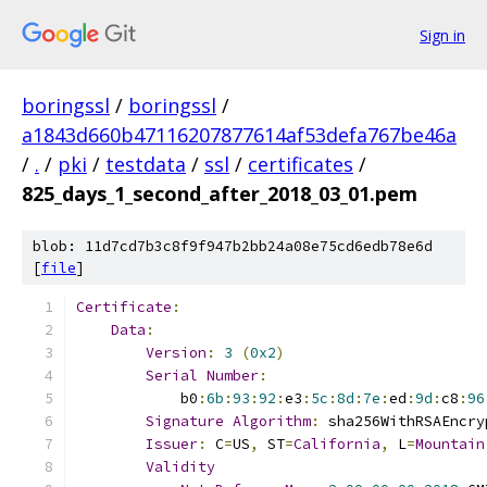
Sign in
boringssl
/
boringssl
/
a1843d660b47116207877614af53defa767be46a
/
.
/
pki
/
testdata
/
ssl
/
certificates
/
825_days_1_second_after_2018_03_01.pem
blob: 11d7cd7b3c8f9f947b2bb24a08e75cd6edb78e6d
[
file
]
Certificate
:
Data
:
Version
:
3
(
0x2
)
Serial
Number
:
            b0
:
6b
:
93
:
92
:
e3
:
5c
:
8d
:
7e
:
ed
:
9d
:
c8
:
96
Signature
Algorithm
:
 sha256WithRSAEncry
Issuer
:
 C
=
US
,
 ST
=
California
,
 L
=
Mountain
Validity