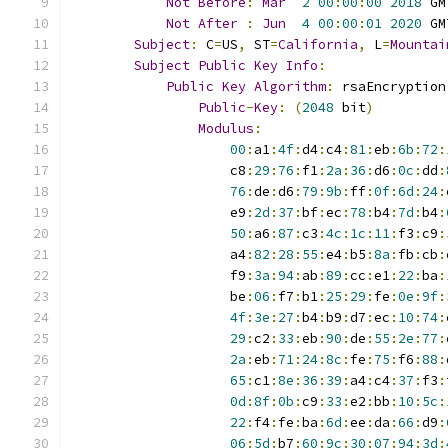
Not
Before
:
Mar
2
00
:
00
:
00
2018
 GM
Not
After
:
Jun
4
00
:
00
:
01
2020
 GM
Subject
:
 C
=
US
,
 ST
=
California
,
 L
=
Mountai
Subject
Public
Key
Info
:
Public
Key
Algorithm
:
 rsaEncryption
Public
-
Key
:
(
2048
 bit
)
Modulus
:
00
:
a1
:
4f
:
d4
:
c4
:
81
:
eb
:
6b
:
72
:
                    c8
:
29
:
76
:
f1
:
2a
:
36
:
d6
:
0c
:
dd
:
76
:
de
:
d6
:
79
:
9b
:
ff
:
0f
:
6d
:
24
:
                    e9
:
2d
:
37
:
bf
:
ec
:
78
:
b4
:
7d
:
b4
:
50
:
a6
:
87
:
c3
:
4c
:
1c
:
11
:
f3
:
c9
:
                    a4
:
82
:
28
:
55
:
e4
:
b5
:
8a
:
fb
:
cb
:
                    f9
:
3a
:
94
:
ab
:
89
:
cc
:
e1
:
22
:
ba
:
                    be
:
06
:
f7
:
b1
:
25
:
29
:
fe
:
0e
:
9f
:
4f
:
3e
:
27
:
b4
:
b9
:
d7
:
ec
:
10
:
74
:
29
:
c2
:
33
:
eb
:
90
:
de
:
55
:
2e
:
77
:
2a
:
eb
:
71
:
24
:
8c
:
fe
:
75
:
f6
:
88
:
65
:
c1
:
8e
:
36
:
39
:
a4
:
c4
:
37
:
f3
:
0d
:
8f
:
0b
:
c9
:
33
:
e2
:
bb
:
10
:
5c
:
22
:
f4
:
fe
:
ba
:
6d
:
ee
:
da
:
66
:
d9
:
06
:
5d
:
b7
:
60
:
9c
:
30
:
07
:
94
:
3d
: