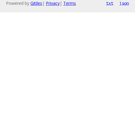
Powered by
Gitiles
|
Privacy
|
Terms
txt
json