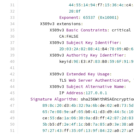
44
:
55
:
14
:
94
:
f7
:
15
:
36
:
4c
:
c4
:
28
:
8f
Exponent
:
65537
(
0x10001
)
        X509v3 extensions
:
            X509v3 
Basic
Constraints
:
 critical
                CA
:
FALSE
            X509v3 
Subject
Key
Identifier
:
2D
:
03
:
2A
:
82
:
88
:
41
:
B4
:
78
:
09
:
AD
:
6
            X509v3 
Authority
Key
Identifier
:
                keyid
:
9E
:
E3
:
A7
:
83
:
B0
:
59
:
6F
:
91
:
9
            X509v3 
Extended
Key
Usage
:
                TLS 
Web
Server
Authentication
,
 
            X509v3 
Subject
Alternative
Name
:
                IP 
Address
:
127.0
.
0.1
Signature
Algorithm
:
 sha256WithRSAEncryptio
89
:
8c
:
20
:
d3
:
4b
:
32
:
9a
:
6b
:
de
:
02
:
e8
:
73
:
5d
65
:
7e
:
08
:
9e
:
af
:
05
:
b0
:
41
:
d3
:
d9
:
44
:
5c
:
10
         ce
:
55
:
da
:
1a
:
06
:
30
:
0a
:
d3
:
ff
:
42
:
87
:
2d
:
83
5b
:
b5
:
df
:
2e
:
4f
:
1c
:
b8
:
7a
:
85
:
a9
:
3e
:
38
:
a8
97
:
27
:
43
:
ff
:
35
:
0f
:
13
:
9f
:
84
:
22
:
a0
:
27
:
a7