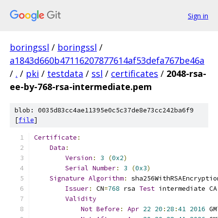
Sign in
boringssl
/
boringssl
/
a1843d660b47116207877614af53defa767be46a
/
.
/
pki
/
testdata
/
ssl
/
certificates
/
2048-rsa-
ee-by-768-rsa-intermediate.pem
blob: 0035d83cc4ae11395e0c5c37de8e73cc242ba6f9
[
file
]
Certificate
:
Data
:
Version
:
3
(
0x2
)
Serial
Number
:
3
(
0x3
)
Signature
Algorithm
:
 sha256WithRSAEncryptio
Issuer
:
 CN
=
768
 rsa 
Test
 intermediate CA
Validity
Not
Before
:
Apr
22
20
:
28
:
41
2016
 GM