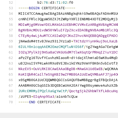
         b2
:
76
:
d3
:
71
:
02
:
f0
-----
BEGIN
 CERTIFICATE
-----
MIIC4TCCAmugAwIBAgIBAzANBgkqhkiG9w0BAQsFADAnMSU
cnNhIFRlc3QgaW50ZXJtZWRpYXRlIENBMB4XDTE2MDQyMjI
MDIwMjg0MVowYDELMAkGA1UEBhMCVVMxEzARBgNVBAgMCkN
BgNVBAcMDU1vdW50YWluIFZpZXcxEDAOBgNVBAoMB1Rlc3Q
CTEyNy4wLjAuMTCCASIwDQYJKoZIhvcNAQEBBQADggEPADC
jN4wdoM4ttv8JVez931JYz1aD
+
TXCtdzYiynHkuj9oLXaLB
6IULY0n1cqqAAEM2EmzCMQfluNiDS6f
/
igZYwgAGa7EetgW
IOZqJPylk3j9HSa8aCVKGUGdM7tlwXGqtQrPRHqIZiuY1DC
aPzZFg16TUvfYCuvhzNIaooR
+
diidajXlhmiaD5wK0u4MqD
u8J2nsI5YP4LwkVRXo8VEJ8x1kEYNz9VmYF8K0n5vbIotf3
NkzEV5
+
OuVLRKI8CAwEAAaOBgDB
+
MAwGA1UdEwEB
/
wQCMAA
KoKIQbR4Ca1lTeSVgKBI9wZFMB8GA1UdIwQYMBaAFJ7jp4O
x0SgMB0GA1UdJQQWMBQGCCsGAQUFBwMBBggrBgEFBQcDAjA
AAABMA0GCSqGSIb3DQEBCwUAA2EAiYwg00symmveAuhzXZB
2URcEMRMyZPQzlXaGgYwCtP
/
Qoctg5jkZGhbW7XfLk8cuHq
/
zUPE5
+
EIqAnp9Sa3
/
a1snbTcQLw
-----
END
 CERTIFICATE
-----