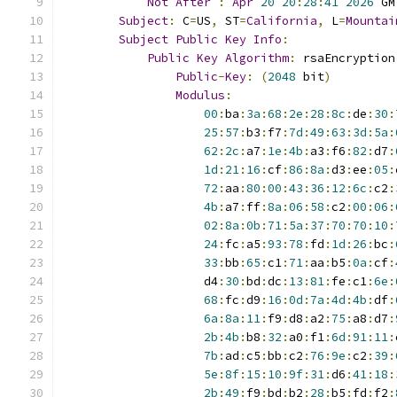
Not
After
:
Apr
20
20
:
28
:
41
2026
 GM
Subject
:
 C
=
US
,
 ST
=
California
,
 L
=
Mountai
Subject
Public
Key
Info
:
Public
Key
Algorithm
:
 rsaEncryption
Public
-
Key
:
(
2048
 bit
)
Modulus
:
00
:
ba
:
3a
:
68
:
2e
:
28
:
8c
:
de
:
30
:
25
:
57
:
b3
:
f7
:
7d
:
49
:
63
:
3d
:
5a
:
62
:
2c
:
a7
:
1e
:
4b
:
a3
:
f6
:
82
:
d7
:
1d
:
21
:
16
:
cf
:
86
:
8a
:
d3
:
ee
:
05
:
72
:
aa
:
80
:
00
:
43
:
36
:
12
:
6c
:
c2
:
4b
:
a7
:
ff
:
8a
:
06
:
58
:
c2
:
00
:
06
:
02
:
8a
:
0b
:
71
:
5a
:
37
:
70
:
70
:
10
:
24
:
fc
:
a5
:
93
:
78
:
fd
:
1d
:
26
:
bc
:
33
:
bb
:
65
:
c1
:
71
:
aa
:
b5
:
0a
:
cf
:
                    d4
:
30
:
bd
:
dc
:
13
:
81
:
fe
:
c1
:
6e
:
68
:
fc
:
d9
:
16
:
0d
:
7a
:
4d
:
4b
:
df
:
6a
:
8a
:
11
:
f9
:
d8
:
a2
:
75
:
a8
:
d7
:
2b
:
4b
:
b8
:
32
:
a0
:
f1
:
6d
:
91
:
11
:
7b
:
ad
:
c5
:
bb
:
c2
:
76
:
9e
:
c2
:
39
:
5e
:
8f
:
15
:
10
:
9f
:
31
:
d6
:
41
:
18
:
2b
:
49
:
f9
:
bd
:
b2
:
28
:
b5
:
fd
:
f2
: