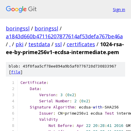
Sign in
boringssl
/
boringssl
/
a1843d660b47116207877614af53defa767be46a
/
.
/
pki
/
testdata
/
ssl
/
certificates
/
1024-rsa-
ee-by-prime256v1-ecdsa-intermediate.pem
blob: 45f0faa5cf78ee894a9b5af0776720d730833967
[
file
]
Certificate
:
Data
:
Version
:
3
(
0x2
)
Serial
Number
:
2
(
0x2
)
Signature
Algorithm
:
 ecdsa
-
with
-
SHA256
Issuer
:
 CN
=
prime256v1 ecdsa 
Test
 interm
Validity
Not
Before
:
Apr
22
20
:
28
:
41
2016
 GM