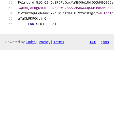
FA1rttfdf81OrQZrIuERCFgQqxYqMB0GA1UdJQQWMBQGCCs
BQcDAjAPBgNVHREECDAGhwR
/
AAABMAoGCCqGSM49BAMCA0c
fBt9BYXqWCqRAmRSY2dEwuqzdALHKRztAiB3gr
/
SeCTco1p
aYqQLPKPQdlirQ
==
-----
END
 CERTIFICATE
-----
Powered by
Gitiles
|
Privacy
|
Terms
txt
json