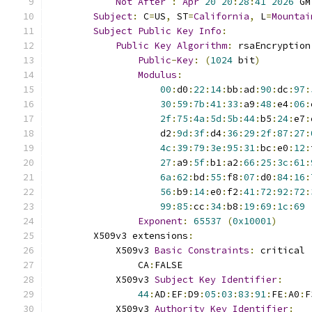
Not
After
:
Apr
20
20
:
28
:
41
2026
 GM
Subject
:
 C
=
US
,
 ST
=
California
,
 L
=
Mountai
Subject
Public
Key
Info
:
Public
Key
Algorithm
:
 rsaEncryption
Public
-
Key
:
(
1024
 bit
)
Modulus
:
00
:
d0
:
22
:
14
:
bb
:
ad
:
90
:
dc
:
97
:
30
:
59
:
7b
:
41
:
33
:
a9
:
48
:
e4
:
06
:
2f
:
75
:
4a
:
5d
:
5b
:
44
:
b5
:
24
:
e7
:
                    d2
:
9d
:
3f
:
d4
:
36
:
29
:
2f
:
87
:
27
:
4c
:
39
:
79
:
3e
:
95
:
31
:
bc
:
e0
:
12
:
27
:
a9
:
5f
:
b1
:
a2
:
66
:
25
:
3c
:
61
:
6a
:
62
:
bd
:
55
:
f8
:
07
:
d0
:
84
:
16
:
56
:
b9
:
14
:
e0
:
f2
:
41
:
72
:
92
:
72
:
99
:
85
:
cc
:
34
:
b8
:
19
:
69
:
1c
:
69
Exponent
:
65537
(
0x10001
)
        X509v3 extensions
:
            X509v3 
Basic
Constraints
:
 critical
                CA
:
FALSE
            X509v3 
Subject
Key
Identifier
:
44
:
AD
:
EF
:
D9
:
05
:
03
:
83
:
91
:
FE
:
A0
:
F
            X509v3 
Authority
Key
Identifier
: