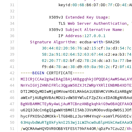
                keyid
:
0D
:
6B
:
B6
:
D7
:
DD
:
7F
:
CD
:
4E
:
A
            X509v3 
Extended
Key
Usage
:
                TLS 
Web
Server
Authentication
,
 
            X509v3 
Subject
Alternative
Name
:
                IP 
Address
:
127.0
.
0.1
Signature
Algorithm
:
 ecdsa
-
with
-
SHA256
30
:
44
:
02
:
20
:
56
:
76
:
a2
:
15
:
cf
:
3a
:
d3
:
54
:
7c
58
:
2a
:
91
:
02
:
64
:
52
:
63
:
67
:
44
:
c2
:
ea
:
b3
:
74
02
:
20
:
77
:
82
:
bf
:
d2
:
78
:
24
:
dc
:
a3
:
5a
:
77
:
be
         f9
:
d4
:
78
:
ac
:
38
:
d9
:
69
:
8a
:
90
:
2c
:
f2
:
8f
:
41
-----
BEGIN
 CERTIFICATE
-----
MIICRjCCAe2gAwIBAgIBAjAKBggqhkjOPQQDAjAwMS4wLAY
NnYxIGVjZHNhIFRlc3QgaW50ZXJtZWRpYXRlIENBMB4XDTE
DTI2MDQyMDIwMjg0MVowYDELMAkGA1UEBhMCVVMxEzARBgN
aWExFjAUBgNVBAcMDU1vdW50YWluIFZpZXcxEDAOBgNVBAo
BgNVBAMMCTEyNy4wLjAuMTCBnzANBgkqhkiG9w0BAQEFAAO
u62Q3JdcCn6gQ1gwWXtBM6lI5AbJ3VsMO0ovdUpdW0S1JOf
hycFPXO5nZdMOXk
+
lTG84BLzJsrHM4YnqV
+
xomYlPGGVDIv
63HqvbdWuRTg8kFyknI2S3wj1LWZhcw0uBlpHGkCAwEAAaO
/
wQCMAAwHQYDVR0OBBYEFESt79kFA4OR
/
qDzPx7Czu2Z
/
Xh