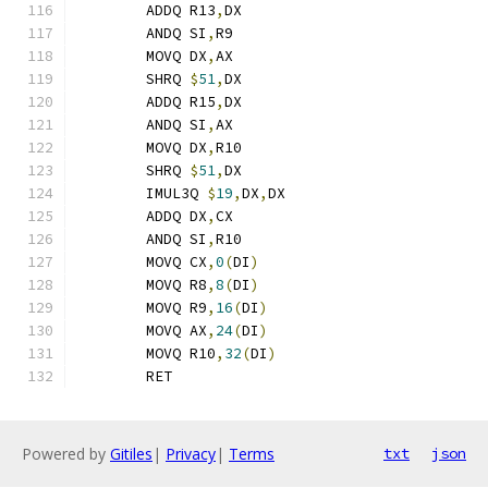
	ADDQ R13
,
DX
	ANDQ SI
,
R9
	MOVQ DX
,
AX
	SHRQ 
$
51
,
DX
	ADDQ R15
,
DX
	ANDQ SI
,
AX
	MOVQ DX
,
R10
	SHRQ 
$
51
,
DX
	IMUL3Q 
$
19
,
DX
,
DX
	ADDQ DX
,
CX
	ANDQ SI
,
R10
	MOVQ CX
,
0
(
DI
)
	MOVQ R8
,
8
(
DI
)
	MOVQ R9
,
16
(
DI
)
	MOVQ AX
,
24
(
DI
)
	MOVQ R10
,
32
(
DI
)
	RET
Powered by
Gitiles
|
Privacy
|
Terms
txt
json