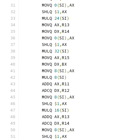
	MOVQ 
0
(
SI
),
AX
	SHLQ 
$
1
,
AX
	MULQ 
24
(
SI
)
	MOVQ AX
,
R13
	MOVQ DX
,
R14
	MOVQ 
0
(
SI
),
AX
	SHLQ 
$
1
,
AX
	MULQ 
32
(
SI
)
	MOVQ AX
,
R15
	MOVQ DX
,
BX
	MOVQ 
8
(
SI
),
AX
	MULQ 
8
(
SI
)
	ADDQ AX
,
R11
	ADCQ DX
,
R12
	MOVQ 
8
(
SI
),
AX
	SHLQ 
$
1
,
AX
	MULQ 
16
(
SI
)
	ADDQ AX
,
R13
	ADCQ DX
,
R14
	MOVQ 
8
(
SI
),
AX
	SHLQ 
$
1
,
AX