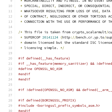
*
 MERCHANTABILITY AND FITNESS. IN NO EVENT SH
*
 SPECIAL
,
 DIRECT
,
 INDIRECT
,
 OR CONSEQUENTIAL
*
 WHATSOEVER RESULTING FROM LOSS OF USE
,
 DATA
*
 OF CONTRACT
,
 NEGLIGENCE OR OTHER TORTIOUS A
*
 CONNECTION WITH THE USE OR PERFORMANCE OF T
/*
 This file is taken from crypto_scalarmult
/
c
*
 SUPERCOP 
20141124
(
http
://
bench.cr.yp.to
/
su
*
 domain licensed but the standard ISC licens
*
 licensing simple. 
*/
#if defined(__has_feature)
#if __has_feature(memory_sanitizer) && !define
#define OPENSSL_NO_ASM
#endif
#endif
#if !defined(OPENSSL_NO_ASM) && defined(__arm_
#if defined(BORINGSSL_PREFIX)
#include <boringssl_prefix_symbols_asm.h>
#endif