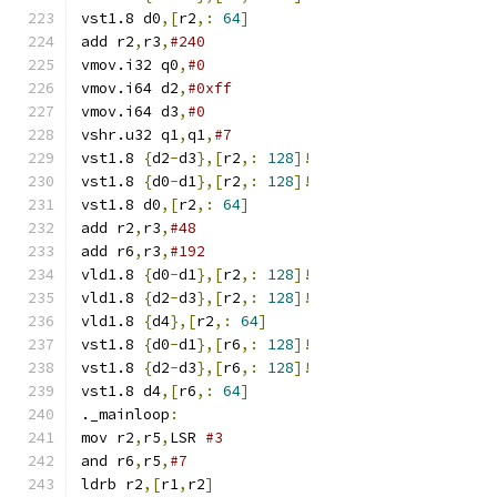
vst1.8 d0
,[
r2
,:
64
]
add r2
,
r3
,
#240
vmov.i32 q0
,
#0
vmov.i64 d2
,
#0xff
vmov.i64 d3
,
#0
vshr.u32 q1
,
q1
,
#7
vst1.8 
{
d2
-
d3
},[
r2
,:
128
]!
vst1.8 
{
d0
-
d1
},[
r2
,:
128
]!
vst1.8 d0
,[
r2
,:
64
]
add r2
,
r3
,
#48
add r6
,
r3
,
#192
vld1.8 
{
d0
-
d1
},[
r2
,:
128
]!
vld1.8 
{
d2
-
d3
},[
r2
,:
128
]!
vld1.8 
{
d4
},[
r2
,:
64
]
vst1.8 
{
d0
-
d1
},[
r6
,:
128
]!
vst1.8 
{
d2
-
d3
},[
r6
,:
128
]!
vst1.8 d4
,[
r6
,:
64
]
._mainloop
:
mov r2
,
r5
,
LSR 
#3
and r6
,
r5
,
#7
ldrb r2
,[
r1
,
r2
]