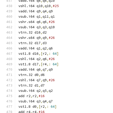
vadd.i64 q4
,
q4
,
q10
vshl.i64 q10
,
q10
,
#25
vadd.i64 q9
,
q4
,
q9
vsub.i64 q1
,
q11
,
q1
vshr.s64 q6
,
q6
,
#26
vsub.i64 q3
,
q3
,
q10
vtrn.32 d16
,
d2
vshr.s64 q9
,
q9
,
#26
vtrn.32 d17
,
d3
vadd.i64 q1
,
q2
,
q6
vst1.8 d16
,[
r2
,:
64
]
vshl.i64 q2
,
q6
,
#26
vst1.8 d17
,[
r4
,:
64
]
vadd.i64 q6
,
q7
,
q9
vtrn.32 d0
,
d6
vshl.i64 q7
,
q9
,
#26
vtrn.32 d1
,
d7
vsub.i64 q2
,
q5
,
q2
add r2
,
r2
,
#16
vsub.i64 q3
,
q4
,
q7
vst1.8 d0
,[
r2
,:
64
]
add r4
,
r4
,
#16