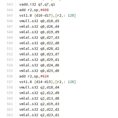
vadd.i32 q7
,
q7
,
q1
add r2
,
sp
,
#608
vst1.8 
{
d16
-
d17
},[
r2
,:
128
]
vmull.s32 q8
,
d18
,
d5
vmlal.s32 q8
,
d26
,
d4
vmlal.s32 q8
,
d19
,
d9
vmlal.s32 q8
,
d27
,
d3
vmlal.s32 q8
,
d22
,
d8
vmlal.s32 q8
,
d28
,
d2
vmlal.s32 q8
,
d23
,
d7
vmlal.s32 q8
,
d29
,
d1
vmlal.s32 q8
,
d24
,
d6
vmlal.s32 q8
,
d25
,
d0
add r2
,
sp
,
#624
vst1.8 
{
d14
-
d15
},[
r2
,:
128
]
vmull.s32 q2
,
d18
,
d4
vmlal.s32 q2
,
d12
,
d9
vmlal.s32 q2
,
d13
,
d8
vmlal.s32 q2
,
d19
,
d3
vmlal.s32 q2
,
d22
,
d2
vmlal.s32 q2
,
d23
,
d1