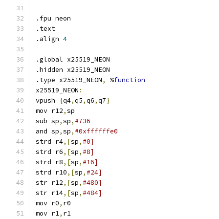
.fpu neon
.text
.align 
4
.global x25519_NEON
.hidden x25519_NEON
.type x25519_NEON
,
 %
function
x25519_NEON
:
vpush 
{
q4
,
q5
,
q6
,
q7
}
mov r12
,
sp
sub sp
,
sp
,
#736
and sp
,
sp
,
#0xffffffe0
strd r4
,[
sp
,
#0]
strd r6
,[
sp
,
#8]
strd r8
,[
sp
,
#16]
strd r10
,[
sp
,
#24]
str r12
,[
sp
,
#480]
str r14
,[
sp
,
#484]
mov r0
,
r0
mov r1
,
r1