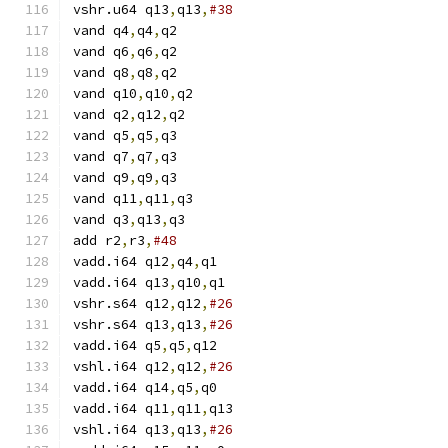
vshr.u64 q13
,
q13
,
#38
vand q4
,
q4
,
q2
vand q6
,
q6
,
q2
vand q8
,
q8
,
q2
vand q10
,
q10
,
q2
vand q2
,
q12
,
q2
vand q5
,
q5
,
q3
vand q7
,
q7
,
q3
vand q9
,
q9
,
q3
vand q11
,
q11
,
q3
vand q3
,
q13
,
q3
add r2
,
r3
,
#48
vadd.i64 q12
,
q4
,
q1
vadd.i64 q13
,
q10
,
q1
vshr.s64 q12
,
q12
,
#26
vshr.s64 q13
,
q13
,
#26
vadd.i64 q5
,
q5
,
q12
vshl.i64 q12
,
q12
,
#26
vadd.i64 q14
,
q5
,
q0
vadd.i64 q11
,
q11
,
q13
vshl.i64 q13
,
q13
,
#26