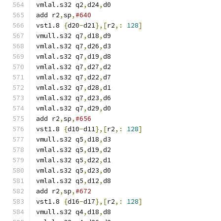
vmlal.s32 q2
,
d24
,
d0
add r2
,
sp
,
#640
vst1.8 
{
d20
-
d21
},[
r2
,:
128
]
vmull.s32 q7
,
d18
,
d9
vmlal.s32 q7
,
d26
,
d3
vmlal.s32 q7
,
d19
,
d8
vmlal.s32 q7
,
d27
,
d2
vmlal.s32 q7
,
d22
,
d7
vmlal.s32 q7
,
d28
,
d1
vmlal.s32 q7
,
d23
,
d6
vmlal.s32 q7
,
d29
,
d0
add r2
,
sp
,
#656
vst1.8 
{
d10
-
d11
},[
r2
,:
128
]
vmull.s32 q5
,
d18
,
d3
vmlal.s32 q5
,
d19
,
d2
vmlal.s32 q5
,
d22
,
d1
vmlal.s32 q5
,
d23
,
d0
vmlal.s32 q5
,
d12
,
d8
add r2
,
sp
,
#672
vst1.8 
{
d16
-
d17
},[
r2
,:
128
]
vmull.s32 q4
,
d18
,
d8