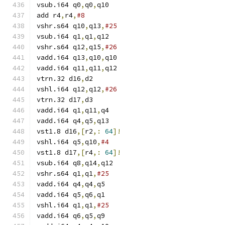
vsub.i64 q0
,
q0
,
q10
add r4
,
r4
,
#8
vshr.s64 q10
,
q13
,
#25
vsub.i64 q1
,
q1
,
q12
vshr.s64 q12
,
q15
,
#26
vadd.i64 q13
,
q10
,
q10
vadd.i64 q11
,
q11
,
q12
vtrn.32 d16
,
d2
vshl.i64 q12
,
q12
,
#26
vtrn.32 d17
,
d3
vadd.i64 q1
,
q11
,
q4
vadd.i64 q4
,
q5
,
q13
vst1.8 d16
,[
r2
,:
64
]!
vshl.i64 q5
,
q10
,
#4
vst1.8 d17
,[
r4
,:
64
]!
vsub.i64 q8
,
q14
,
q12
vshr.s64 q1
,
q1
,
#25
vadd.i64 q4
,
q4
,
q5
vadd.i64 q5
,
q6
,
q1
vshl.i64 q1
,
q1
,
#25
vadd.i64 q6
,
q5
,
q9