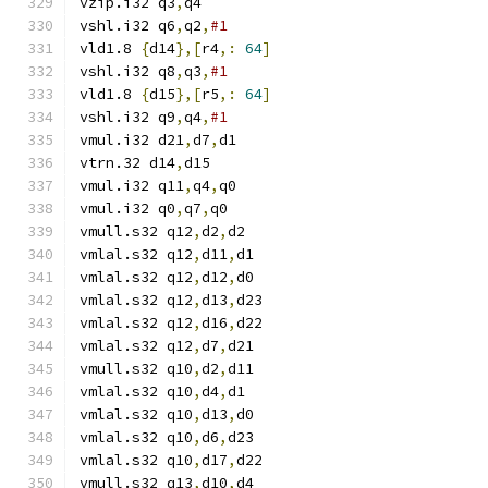
vzip.i32 q3
,
q4
vshl.i32 q6
,
q2
,
#1
vld1.8 
{
d14
},[
r4
,:
64
]
vshl.i32 q8
,
q3
,
#1
vld1.8 
{
d15
},[
r5
,:
64
]
vshl.i32 q9
,
q4
,
#1
vmul.i32 d21
,
d7
,
d1
vtrn.32 d14
,
d15
vmul.i32 q11
,
q4
,
q0
vmul.i32 q0
,
q7
,
q0
vmull.s32 q12
,
d2
,
d2
vmlal.s32 q12
,
d11
,
d1
vmlal.s32 q12
,
d12
,
d0
vmlal.s32 q12
,
d13
,
d23
vmlal.s32 q12
,
d16
,
d22
vmlal.s32 q12
,
d7
,
d21
vmull.s32 q10
,
d2
,
d11
vmlal.s32 q10
,
d4
,
d1
vmlal.s32 q10
,
d13
,
d0
vmlal.s32 q10
,
d6
,
d23
vmlal.s32 q10
,
d17
,
d22
vmull.s32 q13
,
d10
,
d4