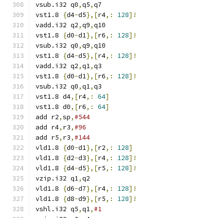
vsub.i32 q0
,
q5
,
q7
vst1.8 
{
d4
-
d5
},[
r4
,:
128
]!
vadd.i32 q2
,
q9
,
q10
vst1.8 
{
d0
-
d1
},[
r6
,:
128
]!
vsub.i32 q0
,
q9
,
q10
vst1.8 
{
d4
-
d5
},[
r4
,:
128
]!
vadd.i32 q2
,
q1
,
q3
vst1.8 
{
d0
-
d1
},[
r6
,:
128
]!
vsub.i32 q0
,
q1
,
q3
vst1.8 d4
,[
r4
,:
64
]
vst1.8 d0
,[
r6
,:
64
]
add r2
,
sp
,
#544
add r4
,
r3
,
#96
add r5
,
r3
,
#144
vld1.8 
{
d0
-
d1
},[
r2
,:
128
]
vld1.8 
{
d2
-
d3
},[
r4
,:
128
]!
vld1.8 
{
d4
-
d5
},[
r5
,:
128
]!
vzip.i32 q1
,
q2
vld1.8 
{
d6
-
d7
},[
r4
,:
128
]!
vld1.8 
{
d8
-
d9
},[
r5
,:
128
]!
vshl.i32 q5
,
q1
,
#1