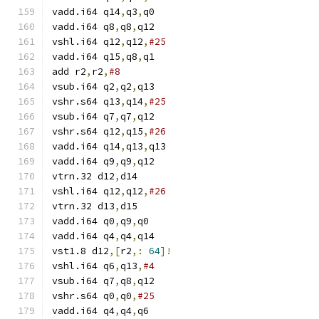
vadd.i64 q14
,
q3
,
q0
vadd.i64 q8
,
q8
,
q12
vshl.i64 q12
,
q12
,
#25
vadd.i64 q15
,
q8
,
q1
add r2
,
r2
,
#8
vsub.i64 q2
,
q2
,
q13
vshr.s64 q13
,
q14
,
#25
vsub.i64 q7
,
q7
,
q12
vshr.s64 q12
,
q15
,
#26
vadd.i64 q14
,
q13
,
q13
vadd.i64 q9
,
q9
,
q12
vtrn.32 d12
,
d14
vshl.i64 q12
,
q12
,
#26
vtrn.32 d13
,
d15
vadd.i64 q0
,
q9
,
q0
vadd.i64 q4
,
q4
,
q14
vst1.8 d12
,[
r2
,:
64
]!
vshl.i64 q6
,
q13
,
#4
vsub.i64 q7
,
q8
,
q12
vshr.s64 q0
,
q0
,
#25
vadd.i64 q4
,
q4
,
q6