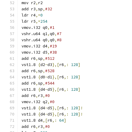
mov r2
,
r2
add r3
,
sp
,
#32
ldr r4
,=
0
ldr r5
,=
254
vmov.i32 q0
,
#1
vshr.u64 q1
,
q0
,
#7
vshr.u64 q0
,
q0
,
#8
vmov.i32 d4
,
#19
vmov.i32 d5
,
#38
add r6
,
sp
,
#512
vst1.8 
{
d2
-
d3
},[
r6
,:
128
]
add r6
,
sp
,
#528
vst1.8 
{
d0
-
d1
},[
r6
,:
128
]
add r6
,
sp
,
#544
vst1.8 
{
d4
-
d5
},[
r6
,:
128
]
add r6
,
r3
,
#0
vmov.i32 q2
,
#0
vst1.8 
{
d4
-
d5
},[
r6
,:
128
]!
vst1.8 
{
d4
-
d5
},[
r6
,:
128
]!
vst1.8 d4
,[
r6
,:
64
]
add r6
,
r3
,
#0