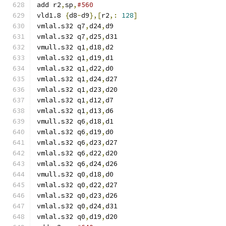
add r2
,
sp
,
#560
vld1.8 
{
d8
-
d9
},[
r2
,:
128
]
vmlal.s32 q7
,
d24
,
d9
vmlal.s32 q7
,
d25
,
d31
vmull.s32 q1
,
d18
,
d2
vmlal.s32 q1
,
d19
,
d1
vmlal.s32 q1
,
d22
,
d0
vmlal.s32 q1
,
d24
,
d27
vmlal.s32 q1
,
d23
,
d20
vmlal.s32 q1
,
d12
,
d7
vmlal.s32 q1
,
d13
,
d6
vmull.s32 q6
,
d18
,
d1
vmlal.s32 q6
,
d19
,
d0
vmlal.s32 q6
,
d23
,
d27
vmlal.s32 q6
,
d22
,
d20
vmlal.s32 q6
,
d24
,
d26
vmull.s32 q0
,
d18
,
d0
vmlal.s32 q0
,
d22
,
d27
vmlal.s32 q0
,
d23
,
d26
vmlal.s32 q0
,
d24
,
d31
vmlal.s32 q0
,
d19
,
d20