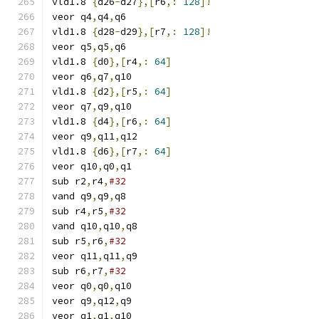
vld1.8 
{
d26
-
d27
},[
r6
,:
128
]!
veor q4
,
q4
,
q6
vld1.8 
{
d28
-
d29
},[
r7
,:
128
]!
veor q5
,
q5
,
q6
vld1.8 
{
d0
},[
r4
,:
64
]
veor q6
,
q7
,
q10
vld1.8 
{
d2
},[
r5
,:
64
]
veor q7
,
q9
,
q10
vld1.8 
{
d4
},[
r6
,:
64
]
veor q9
,
q11
,
q12
vld1.8 
{
d6
},[
r7
,:
64
]
veor q10
,
q0
,
q1
sub r2
,
r4
,
#32
vand q9
,
q9
,
q8
sub r4
,
r5
,
#32
vand q10
,
q10
,
q8
sub r5
,
r6
,
#32
veor q11
,
q11
,
q9
sub r6
,
r7
,
#32
veor q0
,
q0
,
q10
veor q9
,
q12
,
q9
veor q1
,
q1
,
q10