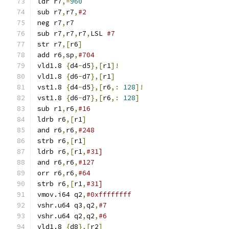
ldr r7
,=
960
sub r7
,
r7
,
#2
neg r7
,
r7
sub r7
,
r7
,
r7
,
LSL 
#7
str r7
,[
r6
]
add r6
,
sp
,
#704
vld1.8 
{
d4
-
d5
},[
r1
]!
vld1.8 
{
d6
-
d7
},[
r1
]
vst1.8 
{
d4
-
d5
},[
r6
,:
128
]!
vst1.8 
{
d6
-
d7
},[
r6
,:
128
]
sub r1
,
r6
,
#16
ldrb r6
,[
r1
]
and r6
,
r6
,
#248
strb r6
,[
r1
]
ldrb r6
,[
r1
,
#31]
and r6
,
r6
,
#127
orr r6
,
r6
,
#64
strb r6
,[
r1
,
#31]
vmov.i64 q2
,
#0xffffffff
vshr.u64 q3
,
q2
,
#7
vshr.u64 q2
,
q2
,
#6
vld1.8 
{
d8
},[
r2
]