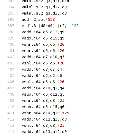
vmlal.s32 q3
,
d11
,
d14
vmlal.s32 q3
,
d12
,
d9
vmlal.s32 q3
,
d13
,
d8
add r2
,
sp
,
#528
vld1.8 
{
d8
-
d9
},[
r2
,:
128
]
vadd.i64 q5
,
q12
,
q9
vadd.i64 q6
,
q15
,
q9
vshr.s64 q5
,
q5
,
#26
vshr.s64 q6
,
q6
,
#26
vadd.i64 q7
,
q10
,
q5
vshl.i64 q5
,
q5
,
#26
vadd.i64 q8
,
q7
,
q4
vadd.i64 q2
,
q2
,
q6
vshl.i64 q6
,
q6
,
#26
vadd.i64 q10
,
q2
,
q4
vsub.i64 q5
,
q12
,
q5
vshr.s64 q8
,
q8
,
#25
vsub.i64 q6
,
q15
,
q6
vshr.s64 q10
,
q10
,
#25
vadd.i64 q12
,
q13
,
q8
vshl.i64 q8
,
q8
,
#25
vadd.i64 q13
,
q12
,
q9