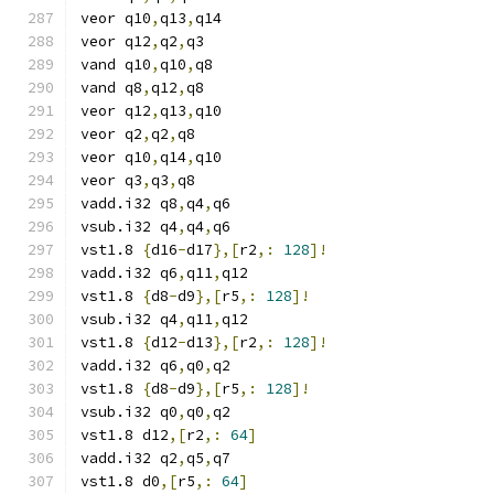
veor q10
,
q13
,
q14
veor q12
,
q2
,
q3
vand q10
,
q10
,
q8
vand q8
,
q12
,
q8
veor q12
,
q13
,
q10
veor q2
,
q2
,
q8
veor q10
,
q14
,
q10
veor q3
,
q3
,
q8
vadd.i32 q8
,
q4
,
q6
vsub.i32 q4
,
q4
,
q6
vst1.8 
{
d16
-
d17
},[
r2
,:
128
]!
vadd.i32 q6
,
q11
,
q12
vst1.8 
{
d8
-
d9
},[
r5
,:
128
]!
vsub.i32 q4
,
q11
,
q12
vst1.8 
{
d12
-
d13
},[
r2
,:
128
]!
vadd.i32 q6
,
q0
,
q2
vst1.8 
{
d8
-
d9
},[
r5
,:
128
]!
vsub.i32 q0
,
q0
,
q2
vst1.8 d12
,[
r2
,:
64
]
vadd.i32 q2
,
q5
,
q7
vst1.8 d0
,[
r5
,:
64
]