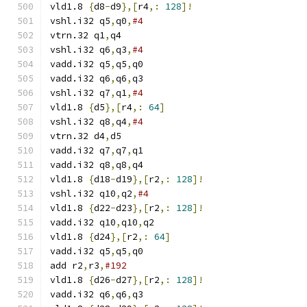
vld1.8 
{
d8
-
d9
},[
r4
,:
128
]!
vshl.i32 q5
,
q0
,
#4
vtrn.32 q1
,
q4
vshl.i32 q6
,
q3
,
#4
vadd.i32 q5
,
q5
,
q0
vadd.i32 q6
,
q6
,
q3
vshl.i32 q7
,
q1
,
#4
vld1.8 
{
d5
},[
r4
,:
64
]
vshl.i32 q8
,
q4
,
#4
vtrn.32 d4
,
d5
vadd.i32 q7
,
q7
,
q1
vadd.i32 q8
,
q8
,
q4
vld1.8 
{
d18
-
d19
},[
r2
,:
128
]!
vshl.i32 q10
,
q2
,
#4
vld1.8 
{
d22
-
d23
},[
r2
,:
128
]!
vadd.i32 q10
,
q10
,
q2
vld1.8 
{
d24
},[
r2
,:
64
]
vadd.i32 q5
,
q5
,
q0
add r2
,
r3
,
#192
vld1.8 
{
d26
-
d27
},[
r2
,:
128
]!
vadd.i32 q6
,
q6
,
q3