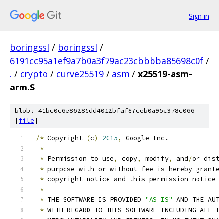
Sign in
boringssl
/
boringssl
/
6191cc95a1ef9a7b0a3f79ac23cbbbba85698c0f
/
.
/
crypto
/
curve25519
/
asm
/
x25519-asm-
arm.S
blob: 41bc0c6e86285dd4012bfaf87ceb0a95c378c066
[
file
]
/*
 Copyright 
(
c
)
2015
,
 Google Inc.
*
*
 Permission to use
,
 copy
,
 modify
,
 and
/
or dis
*
 purpose with or without fee is hereby grant
*
 copyright notice and this permission notice
*
*
 THE SOFTWARE IS PROVIDED 
"AS IS"
 AND THE AU
*
 WITH REGARD TO THIS SOFTWARE INCLUDING ALL 