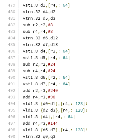
vst1.8 d1
,[
r4
,:
64
]
vtrn.32 d4
,
d2
vtrn.32 d5
,
d3
sub r2
,
r2
,
#8
sub r4
,
r4
,
#8
vtrn.32 d6
,
d12
vtrn.32 d7
,
d13
vst1.8 d4
,[
r2
,:
64
]
vst1.8 d5
,[
r4
,:
64
]
sub r2
,
r2
,
#24
sub r4
,
r4
,
#24
vst1.8 d6
,[
r2
,:
64
]
vst1.8 d7
,[
r4
,:
64
]
add r2
,
r3
,
#240
add r4
,
r3
,
#96
vld1.8 
{
d0
-
d1
},[
r4
,:
128
]!
vld1.8 
{
d2
-
d3
},[
r4
,:
128
]!
vld1.8 
{
d4
},[
r4
,:
64
]
add r4
,
r3
,
#144
vld1.8 
{
d6
-
d7
},[
r4
,:
128
]!
vtrn.32 q0
,
q3