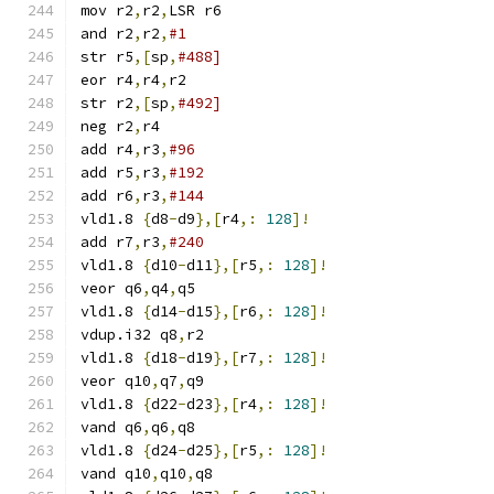
mov r2
,
r2
,
LSR r6
and r2
,
r2
,
#1
str r5
,[
sp
,
#488]
eor r4
,
r4
,
r2
str r2
,[
sp
,
#492]
neg r2
,
r4
add r4
,
r3
,
#96
add r5
,
r3
,
#192
add r6
,
r3
,
#144
vld1.8 
{
d8
-
d9
},[
r4
,:
128
]!
add r7
,
r3
,
#240
vld1.8 
{
d10
-
d11
},[
r5
,:
128
]!
veor q6
,
q4
,
q5
vld1.8 
{
d14
-
d15
},[
r6
,:
128
]!
vdup.i32 q8
,
r2
vld1.8 
{
d18
-
d19
},[
r7
,:
128
]!
veor q10
,
q7
,
q9
vld1.8 
{
d22
-
d23
},[
r4
,:
128
]!
vand q6
,
q6
,
q8
vld1.8 
{
d24
-
d25
},[
r5
,:
128
]!
vand q10
,
q10
,
q8