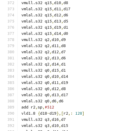
vmull.s32 q15
,
d10
,
d8
vmlal.s32 q15
,
d11
,
d17
vmlal.s32 q15
,
d12
,
d6
vmlal.s32 q15
,
d13
,
d5
vmlal.s32 q15
,
d19
,
d1
vmlal.s32 q15
,
d14
,
d0
vmull.s32 q2
,
d10
,
d9
vmlal.s32 q2
,
d11
,
d8
vmlal.s32 q2
,
d12
,
d7
vmlal.s32 q2
,
d13
,
d6
vmlal.s32 q2
,
d14
,
d1
vmull.s32 q0
,
d15
,
d1
vmlal.s32 q0
,
d10
,
d14
vmlal.s32 q0
,
d11
,
d19
vmlal.s32 q0
,
d12
,
d8
vmlal.s32 q0
,
d13
,
d17
vmlal.s32 q0
,
d6
,
d6
add r2
,
sp
,
#512
vld1.8 
{
d18
-
d19
},[
r2
,:
128
]
vmull.s32 q3
,
d16
,
d7
vmlal.s32 q3
,
d10
,
d15