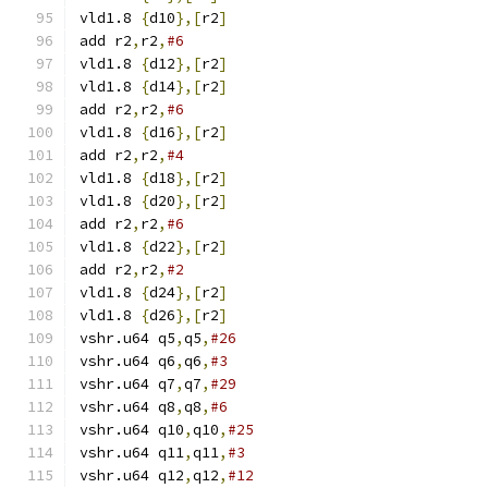
vld1.8 
{
d10
},[
r2
]
add r2
,
r2
,
#6
vld1.8 
{
d12
},[
r2
]
vld1.8 
{
d14
},[
r2
]
add r2
,
r2
,
#6
vld1.8 
{
d16
},[
r2
]
add r2
,
r2
,
#4
vld1.8 
{
d18
},[
r2
]
vld1.8 
{
d20
},[
r2
]
add r2
,
r2
,
#6
vld1.8 
{
d22
},[
r2
]
add r2
,
r2
,
#2
vld1.8 
{
d24
},[
r2
]
vld1.8 
{
d26
},[
r2
]
vshr.u64 q5
,
q5
,
#26
vshr.u64 q6
,
q6
,
#3
vshr.u64 q7
,
q7
,
#29
vshr.u64 q8
,
q8
,
#6
vshr.u64 q10
,
q10
,
#25
vshr.u64 q11
,
q11
,
#3
vshr.u64 q12
,
q12
,
#12