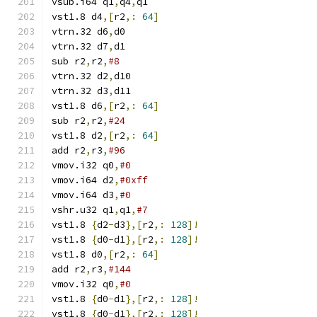
vsub.i64 q1
,
q4
,
q1
vst1.8 d4
,[
r2
,:
64
]
vtrn.32 d6
,
d0
vtrn.32 d7
,
d1
sub r2
,
r2
,
#8
vtrn.32 d2
,
d10
vtrn.32 d3
,
d11
vst1.8 d6
,[
r2
,:
64
]
sub r2
,
r2
,
#24
vst1.8 d2
,[
r2
,:
64
]
add r2
,
r3
,
#96
vmov.i32 q0
,
#0
vmov.i64 d2
,
#0xff
vmov.i64 d3
,
#0
vshr.u32 q1
,
q1
,
#7
vst1.8 
{
d2
-
d3
},[
r2
,:
128
]!
vst1.8 
{
d0
-
d1
},[
r2
,:
128
]!
vst1.8 d0
,[
r2
,:
64
]
add r2
,
r3
,
#144
vmov.i32 q0
,
#0
vst1.8 
{
d0
-
d1
},[
r2
,:
128
]!
vst1.8 
{
d0
-
d1
},[
r2
,:
128
]!