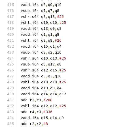
vadd.i64 q0
,
q0
,
q10
vsub.i64 q7
,
q7
,
q8
vshr.s64 q8
,
q13
,
#26
vshl.i64 q10
,
q10
,
#25
vadd.i64 q13
,
q0
,
q9
vadd.i64 q1
,
q1
,
q8
vshl.i64 q8
,
q8
,
#26
vadd.i64 q15
,
q1
,
q4
vsub.i64 q2
,
q2
,
q10
vshr.s64 q10
,
q13
,
#26
vsub.i64 q8
,
q12
,
q8
vshr.s64 q12
,
q15
,
#25
vadd.i64 q3
,
q3
,
q10
vshl.i64 q10
,
q10
,
#26
vadd.i64 q13
,
q3
,
q4
vadd.i64 q14
,
q14
,
q12
add r2
,
r3
,
#288
vshl.i64 q12
,
q12
,
#25
add r4
,
r3
,
#336
vadd.i64 q15
,
q14
,
q9
add r2
,
r2
,
#8