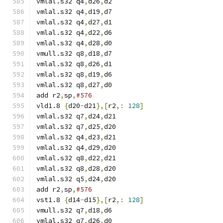
vmlal.s32 q4
,
d26
,
d2
vmlal.s32 q4
,
d19
,
d7
vmlal.s32 q4
,
d27
,
d1
vmlal.s32 q4
,
d22
,
d6
vmlal.s32 q4
,
d28
,
d0
vmull.s32 q8
,
d18
,
d7
vmlal.s32 q8
,
d26
,
d1
vmlal.s32 q8
,
d19
,
d6
vmlal.s32 q8
,
d27
,
d0
add r2
,
sp
,
#576
vld1.8 
{
d20
-
d21
},[
r2
,:
128
]
vmlal.s32 q7
,
d24
,
d21
vmlal.s32 q7
,
d25
,
d20
vmlal.s32 q4
,
d23
,
d21
vmlal.s32 q4
,
d29
,
d20
vmlal.s32 q8
,
d22
,
d21
vmlal.s32 q8
,
d28
,
d20
vmlal.s32 q5
,
d24
,
d20
add r2
,
sp
,
#576
vst1.8 
{
d14
-
d15
},[
r2
,:
128
]
vmull.s32 q7
,
d18
,
d6
vmlal.s32 q7
,
d26
,
d0