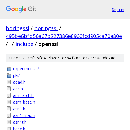
Sign in
boringssl
/
boringssl
/
495be6bfb56a67d227386e8960fcd905ca70a80e
/
.
/
include
/
openssl
tree: 212cf06fe415b2e51e584f26d3c22753089dd74a
experimental/
pki/
aead.h
aes.h
arm_arch.h
asm_base.h
asn1.h
asn1_mac.h
asn1t.h
base.h