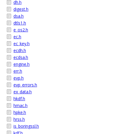
dh.h
digest.h
dsa.h
dtls1.h
e_os2.h
ec.h
ec_key.h
ecdh.h
ecdsa.h
engine.h
err.h
evp.h
evp_errors.h
ex_data.h
hkdf.h
hmac.h
hpke.h
hrss.h
is_boringssl.h
kdf.h