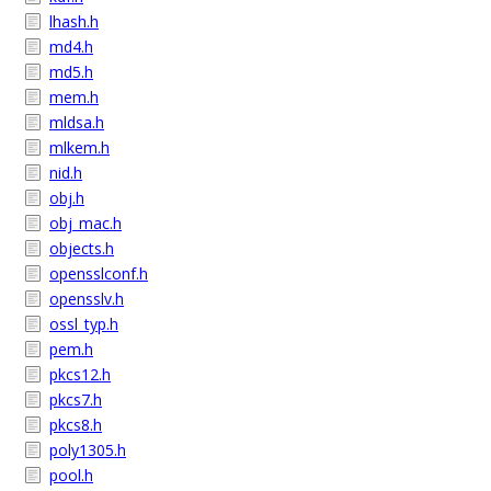
lhash.h
md4.h
md5.h
mem.h
mldsa.h
mlkem.h
nid.h
obj.h
obj_mac.h
objects.h
opensslconf.h
opensslv.h
ossl_typ.h
pem.h
pkcs12.h
pkcs7.h
pkcs8.h
poly1305.h
pool.h