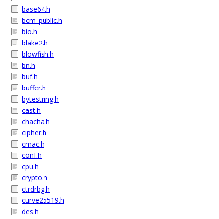
base64.h
bcm_public.h
bio.h
blake2.h
blowfish.h
bn.h
buf.h
buffer.h
bytestring.h
cast.h
chacha.h
cipher.h
cmac.h
conf.h
cpu.h
crypto.h
ctrdrbg.h
curve25519.h
des.h