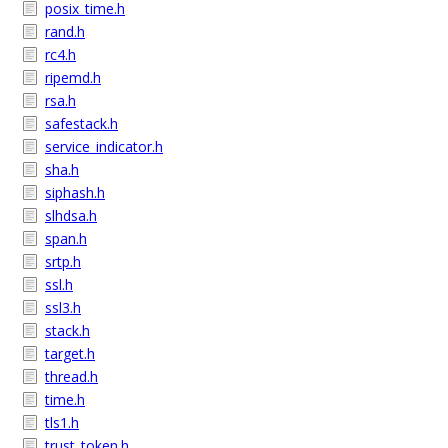
posix_time.h
rand.h
rc4.h
ripemd.h
rsa.h
safestack.h
service_indicator.h
sha.h
siphash.h
slhdsa.h
span.h
srtp.h
ssl.h
ssl3.h
stack.h
target.h
thread.h
time.h
tls1.h
trust_token.h