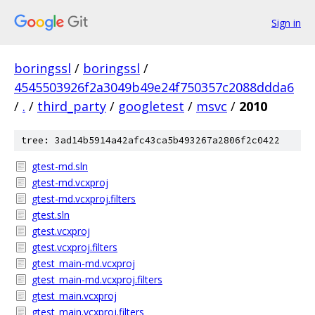
Sign in
boringssl
/
boringssl
/
4545503926f2a3049b49e24f750357c2088ddda6
/
.
/
third_party
/
googletest
/
msvc
/
2010
tree: 3ad14b5914a42afc43ca5b493267a2806f2c0422
gtest-md.sln
gtest-md.vcxproj
gtest-md.vcxproj.filters
gtest.sln
gtest.vcxproj
gtest.vcxproj.filters
gtest_main-md.vcxproj
gtest_main-md.vcxproj.filters
gtest_main.vcxproj
gtest_main.vcxproj.filters