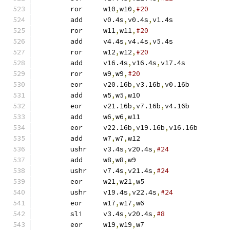
	ror	w10
,
w10
,
#20
	add	v0.4s
,
v0.4s
,
v1.4s
	ror	w11
,
w11
,
#20
	add	v4.4s
,
v4.4s
,
v5.4s
	ror	w12
,
w12
,
#20
	add	v16.4s
,
v16.4s
,
v17.4s
	ror	w9
,
w9
,
#20
	eor	v20.16b
,
v3.16b
,
v0.16b
	add	w5
,
w5
,
w10
	eor	v21.16b
,
v7.16b
,
v4.16b
	add	w6
,
w6
,
w11
	eor	v22.16b
,
v19.16b
,
v16.16b
	add	w7
,
w7
,
w12
	ushr	v3.4s
,
v20.4s
,
#24
	add	w8
,
w8
,
w9
	ushr	v7.4s
,
v21.4s
,
#24
	eor	w21
,
w21
,
w5
	ushr	v19.4s
,
v22.4s
,
#24
	eor	w17
,
w17
,
w6
	sli	v3.4s
,
v20.4s
,
#8
	eor	w19
,
w19
,
w7