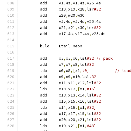
	add	v1.4s
,
v1.4s
,
v25.4s
	add	x19
,
x19
,
x28
,
lsr
#32
	add	w20
,
w20
,
w30
	add	v5.4s
,
v5.4s
,
v25.4s
	add	x21
,
x21
,
x30
,
lsr
#32
	add	v17.4s
,
v17.4s
,
v25.4s
	b.lo	Ltail_neon
	add	x5
,
x5
,
x6
,
lsl
#32	// pack
	add	x7
,
x7
,
x8
,
lsl
#32
	ldp	x6
,
x8
,[
x1
,
#0]		// l
	add	x9
,
x9
,
x10
,
lsl
#32
	add	x11
,
x11
,
x12
,
lsl
#32
	ldp	x10
,
x12
,[
x1
,
#16]
	add	x13
,
x13
,
x14
,
lsl
#32
	add	x15
,
x15
,
x16
,
lsl
#32
	ldp	x14
,
x16
,[
x1
,
#32]
	add	x17
,
x17
,
x19
,
lsl
#32
	add	x20
,
x20
,
x21
,
lsl
#32
	ldp	x19
,
x21
,[
x1
,
#48]