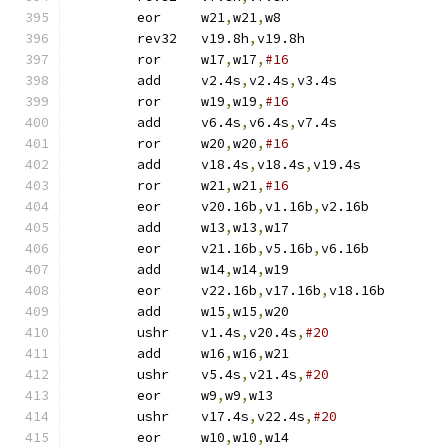
	eor	w21
,
w21
,
w8
	rev32	v19.8h
,
v19.8h
	ror	w17
,
w17
,
#16
	add	v2.4s
,
v2.4s
,
v3.4s
	ror	w19
,
w19
,
#16
	add	v6.4s
,
v6.4s
,
v7.4s
	ror	w20
,
w20
,
#16
	add	v18.4s
,
v18.4s
,
v19.4s
	ror	w21
,
w21
,
#16
	eor	v20.16b
,
v1.16b
,
v2.16b
	add	w13
,
w13
,
w17
	eor	v21.16b
,
v5.16b
,
v6.16b
	add	w14
,
w14
,
w19
	eor	v22.16b
,
v17.16b
,
v18.16b
	add	w15
,
w15
,
w20
	ushr	v1.4s
,
v20.4s
,
#20
	add	w16
,
w16
,
w21
	ushr	v5.4s
,
v21.4s
,
#20
	eor	w9
,
w9
,
w13
	ushr	v17.4s
,
v22.4s
,
#20
	eor	w10
,
w10
,
w14