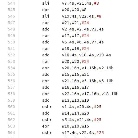
	sli	v7.4s
,
v21.4s
,
#8
	eor	w20
,
w20
,
w8
	sli	v19.4s
,
v22.4s
,
#8
	ror	w21
,
w21
,
#24
	add	v2.4s
,
v2.4s
,
v3.4s
	ror	w17
,
w17
,
#24
	add	v6.4s
,
v6.4s
,
v7.4s
	ror	w19
,
w19
,
#24
	add	v18.4s
,
v18.4s
,
v19.4s
	ror	w20
,
w20
,
#24
	eor	v20.16b
,
v1.16b
,
v2.16b
	add	w15
,
w15
,
w21
	eor	v21.16b
,
v5.16b
,
v6.16b
	add	w16
,
w16
,
w17
	eor	v22.16b
,
v17.16b
,
v18.16b
	add	w13
,
w13
,
w19
	ushr	v1.4s
,
v20.4s
,
#25
	add	w14
,
w14
,
w20
	ushr	v5.4s
,
v21.4s
,
#25
	eor	w10
,
w10
,
w15
	ushr	v17.4s
,
v22.4s
,
#25