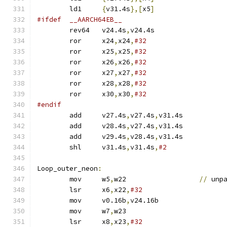
	ld1	
{
v31.4s
},[
x5
]
#ifdef	__AARCH64EB__
	rev64	v24.4s
,
v24.4s
	ror	x24
,
x24
,
#32
	ror	x25
,
x25
,
#32
	ror	x26
,
x26
,
#32
	ror	x27
,
x27
,
#32
	ror	x28
,
x28
,
#32
	ror	x30
,
x30
,
#32
#endif
	add	v27.4s
,
v27.4s
,
v31.4s	
	add	v28.4s
,
v27.4s
,
v31.4s
	add	v29.4s
,
v28.4s
,
v31.4s
	shl	v31.4s
,
v31.4s
,
Loop_outer_neon
:
	mov	w5
,
w22			
//
 unp
	lsr	x6
,
x22
,
#32
	mov	v0.16b
,
v24.16b
	mov	w7
,
w23
	lsr	x8
,
x23
,
#32