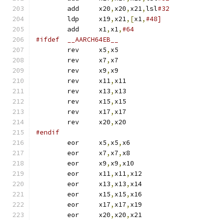
	add	x20
,
x20
,
x21
,
lsl
#32
	ldp	x19
,
x21
,[
x1
,
#48]
	add	x1
,
x1
,
#64
#ifdef	__AARCH64EB__
	rev	x5
,
x5
	rev	x7
,
x7
	rev	x9
,
x9
	rev	x11
,
x11
	rev	x13
,
x13
	rev	x15
,
x15
	rev	x17
,
x17
	rev	x20
,
x20
#endif
	eor	x5
,
x5
,
x6
	eor	x7
,
x7
,
x8
	eor	x9
,
x9
,
x10
	eor	x11
,
x11
,
x12
	eor	x13
,
x13
,
x14
	eor	x15
,
x15
,
x16
	eor	x17
,
x17
,
x19
	eor	x20
,
x20
,
x21