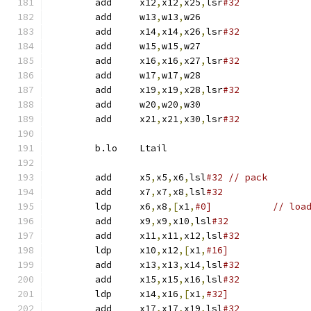
	add	x12
,
x12
,
x25
,
lsr
#32
	add	w13
,
w13
,
w26
	add	x14
,
x14
,
x26
,
lsr
#32
	add	w15
,
w15
,
w27
	add	x16
,
x16
,
x27
,
lsr
#32
	add	w17
,
w17
,
w28
	add	x19
,
x19
,
x28
,
lsr
#32
	add	w20
,
w20
,
w30
	add	x21
,
x21
,
x30
,
lsr
#32
	b.lo	Ltail
	add	x5
,
x5
,
x6
,
lsl
#32	// pack
	add	x7
,
x7
,
x8
,
lsl
#32
	ldp	x6
,
x8
,[
x1
,
#0]		// l
	add	x9
,
x9
,
x10
,
lsl
#32
	add	x11
,
x11
,
x12
,
lsl
#32
	ldp	x10
,
x12
,[
x1
,
#16]
	add	x13
,
x13
,
x14
,
lsl
#32
	add	x15
,
x15
,
x16
,
lsl
#32
	ldp	x14
,
x16
,[
x1
,
#32]
	add	x17
,
x17
,
x19
,
lsl
#32