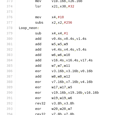
	mov	v18.16b
,
v26.16b
	lsr	x21
,
x30
,
#32
	mov	x4
,
#10
	subs	x2
,
x2
,
#256
Loop_neon
:
	sub	x4
,
x4
,
#1
	add	v0.4s
,
v0.4s
,
v1.4s
	add	w5
,
w5
,
w9
	add	v4.4s
,
v4.4s
,
v5.4s
	add	w6
,
w6
,
w10
	add	v16.4s
,
v16.4s
,
v17.4s
	add	w7
,
w7
,
w11
	eor	v3.16b
,
v3.16b
,
v0.16b
	add	w8
,
w8
,
w12
	eor	v7.16b
,
v7.16b
,
v4.16b
	eor	w17
,
w17
,
w5
	eor	v19.16b
,
v19.16b
,
v16.16b
	eor	w19
,
w19
,
w6
	rev32	v3.8h
,
v3.8h
	eor	w20
,
w20
,
w7
	rev32	v7.8h
,
v7.8h