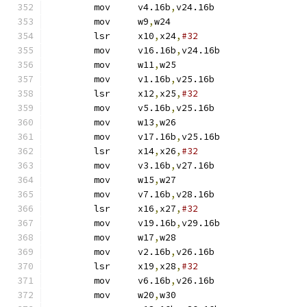
	mov	v4.16b
,
v24.16b
	mov	w9
,
w24
	lsr	x10
,
x24
,
#32
	mov	v16.16b
,
v24.16b
	mov	w11
,
w25
	mov	v1.16b
,
v25.16b
	lsr	x12
,
x25
,
#32
	mov	v5.16b
,
v25.16b
	mov	w13
,
w26
	mov	v17.16b
,
v25.16b
	lsr	x14
,
x26
,
#32
	mov	v3.16b
,
v27.16b
	mov	w15
,
w27
	mov	v7.16b
,
v28.16b
	lsr	x16
,
x27
,
#32
	mov	v19.16b
,
v29.16b
	mov	w17
,
w28
	mov	v2.16b
,
v26.16b
	lsr	x19
,
x28
,
#32
	mov	v6.16b
,
v26.16b
	mov	w20
,
w30