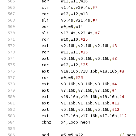
	eor	w11
,
w11
,
w16
	sli	v1.4s
,
v20.4s
,
#7
	eor	w12
,
w12
,
w13
	sli	v5.4s
,
v21.4s
,
#7
	eor	w9
,
w9
,
w14
	sli	v17.4s
,
v22.4s
,
#7
	ror	w10
,
w10
,
#25
	ext	v2.16b
,
v2.16b
,
v2.16b
,
#8
	ror	w11
,
w11
,
#25
	ext	v6.16b
,
v6.16b
,
v6.16b
,
#8
	ror	w12
,
w12
,
#25
	ext	v18.16b
,
v18.16b
,
v18.16b
,
#8
	ror	w9
,
w9
,
#25
	ext	v3.16b
,
v3.16b
,
v3.16b
,
#4
	ext	v7.16b
,
v7.16b
,
v7.16b
,
#4
	ext	v19.16b
,
v19.16b
,
v19.16b
,
#4
	ext	v1.16b
,
v1.16b
,
v1.16b
,
#12
	ext	v5.16b
,
v5.16b
,
v5.16b
,
#12
	ext	v17.16b
,
v17.16b
,
v17.16b
,
#12
	cbnz	x4
,
Loop_neon
	add	w5
,
w5
,
w22		
//
 acc