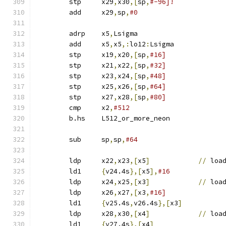
	stp	x29
,
x30
,[
sp
,
#-96]!
	add	x29
,
sp
,
#0
	adrp	x5
,
Lsigma
	add	x5
,
x5
,:
lo12
:
Lsigma
	stp	x19
,
x20
,[
sp
,
#16]
	stp	x21
,
x22
,[
sp
,
#32]
	stp	x23
,
x24
,[
sp
,
#48]
	stp	x25
,
x26
,[
sp
,
#64]
	stp	x27
,
x28
,[
sp
,
#80]
	cmp	x2
,
#512
	b.hs	L512_or_more_neon
	sub	sp
,
sp
,
#64
	ldp	x22
,
x23
,[
x5
]
//
 loa
	ld1	
{
v24.4s
},[
x5
],
#16
	ldp	x24
,
x25
,[
x3
]
//
 loa
	ldp	x26
,
x27
,[
x3
,
#16]
	ld1	
{
v25.4s
,
v26.4s
},[
x3
]
	ldp	x28
,
x30
,[
x4
]
//
 loa
	ld1	
{
v27.4s
},[
x4
]