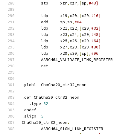
	stp	xzr
,
xzr
,[
sp
,
#48]
	ldp	x19
,
x20
,[
x29
,
#16]
	add	sp
,
sp
,
#64
	ldp	x21
,
x22
,[
x29
,
#32]
	ldp	x23
,
x24
,[
x29
,
#48]
	ldp	x25
,
x26
,[
x29
,
#64]
	ldp	x27
,
x28
,[
x29
,
#80]
	ldp	x29
,
x30
,[
sp
],
#96
	AARCH64_VALIDATE_LINK_REGISTER
	ret
.globl	ChaCha20_ctr32_neon
.def ChaCha20_ctr32_neon
   .type 
32
.endef
.align	
5
ChaCha20_ctr32_neon
:
	AARCH64_SIGN_LINK_REGISTER