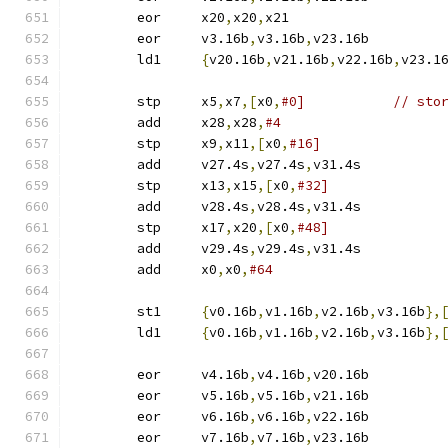
	eor	x20
,
x20
,
x21
	eor	v3.16b
,
v3.16b
,
v23.16b
	ld1	
{
v20.16b
,
v21.16b
,
v22.16b
,
v23.1
	stp	x5
,
x7
,[
x0
,
#0]		// s
	add	x28
,
x28
,
	stp	x9
,
x11
,[
x0
,
#16]
	add	v27.4s
,
v27.4s
,
v31.4s	
	stp	x13
,
x15
,[
x0
,
#32]
	add	v28.4s
,
v28.4s
,
v31.4s
	stp	x17
,
x20
,[
x0
,
#48]
	add	v29.4s
,
v29.4s
,
v31.4s
	add	x0
,
x0
,
#64
	st1	
{
v0.16b
,
v1.16b
,
v2.16b
,
v3.16b
},
	ld1	
{
v0.16b
,
v1.16b
,
v2.16b
,
v3.16b
},
	eor	v4.16b
,
v4.16b
,
v20.16b
	eor	v5.16b
,
v5.16b
,
v21.16b
	eor	v6.16b
,
v6.16b
,
v22.16b
	eor	v7.16b
,
v7.16b
,
v23.16b