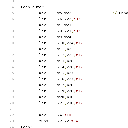
Loop_outer
:
	mov	w5
,
w22			
//
 unp
	lsr	x6
,
x22
,
#32
	mov	w7
,
w23
	lsr	x8
,
x23
,
#32
	mov	w9
,
w24
	lsr	x10
,
x24
,
#32
	mov	w11
,
w25
	lsr	x12
,
x25
,
#32
	mov	w13
,
w26
	lsr	x14
,
x26
,
#32
	mov	w15
,
w27
	lsr	x16
,
x27
,
#32
	mov	w17
,
w28
	lsr	x19
,
x28
,
#32
	mov	w20
,
w30
	lsr	x21
,
x30
,
#32
	mov	x4
,
#10
	subs	x2
,
x2
,
#64
Loop
: