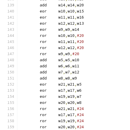
	add	w14
,
w14
,
w20
	eor	w10
,
w10
,
w15
	eor	w11
,
w11
,
w16
	eor	w12
,
w12
,
w13
	eor	w9
,
w9
,
w14
	ror	w10
,
w10
,
#20
	ror	w11
,
w11
,
#20
	ror	w12
,
w12
,
#20
	ror	w9
,
w9
,
#20
	add	w5
,
w5
,
w10
	add	w6
,
w6
,
w11
	add	w7
,
w7
,
w12
	add	w8
,
w8
,
w9
	eor	w21
,
w21
,
w5
	eor	w17
,
w17
,
w6
	eor	w19
,
w19
,
w7
	eor	w20
,
w20
,
w8
	ror	w21
,
w21
,
#24
	ror	w17
,
w17
,
#24
	ror	w19
,
w19
,
#24
	ror	w20
,
w20
,
#24