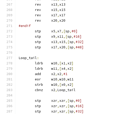
	rev	x13
,
x13
	rev	x15
,
x15
	rev	x17
,
x17
	rev	x20
,
x20
#endif
	stp	x5
,
x7
,[
sp
,
#0]
	stp	x9
,
x11
,[
sp
,
#16]
	stp	x13
,
x15
,[
sp
,
#32]
	stp	x17
,
x20
,[
sp
,
#48]
Loop_tail
:
	ldrb	w10
,[
x1
,
x2
]
	ldrb	w11
,[
x4
,
x2
]
	add	x2
,
x2
,
#1
	eor	w10
,
w10
,
w11
	strb	w10
,[
x0
,
x2
]
	cbnz	x2
,
Loop_tail
	stp	xzr
,
xzr
,[
sp
,
#0]
	stp	xzr
,
xzr
,[
sp
,
#16]
	stp	xzr
,
xzr
,[
sp
,
#32]