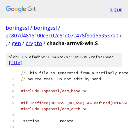
Sign in
boringssl
/
boringssl
/
2c807d4815100e3c02c61c07c478f9ed553537a0
/
.
/
gen
/
crypto
/
chacha-armv8-win.S
blob: 851ef4db6c5115462d2b7516967a87cafb2766ec
[
file
]
//
 This file is generated from a similarly
-
nam
//
 source tree. Do not edit by hand.
#include <openssl/asm_base.h>
#if !defined(OPENSSL_NO_ASM) && defined(OPENSS
#include <openssl/arm_arch.h>
.section	.rodata