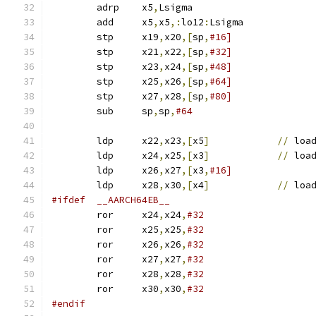
	adrp	x5
,
Lsigma
	add	x5
,
x5
,:
lo12
:
Lsigma
	stp	x19
,
x20
,[
sp
,
#16]
	stp	x21
,
x22
,[
sp
,
#32]
	stp	x23
,
x24
,[
sp
,
#48]
	stp	x25
,
x26
,[
sp
,
#64]
	stp	x27
,
x28
,[
sp
,
#80]
	sub	sp
,
sp
,
#64
	ldp	x22
,
x23
,[
x5
]
//
 loa
	ldp	x24
,
x25
,[
x3
]
//
 loa
	ldp	x26
,
x27
,[
x3
,
#16]
	ldp	x28
,
x30
,[
x4
]
//
 loa
#ifdef	__AARCH64EB__
	ror	x24
,
x24
,
#32
	ror	x25
,
x25
,
#32
	ror	x26
,
x26
,
#32
	ror	x27
,
x27
,
#32
	ror	x28
,
x28
,
#32
	ror	x30
,
x30
,
#32
#endif