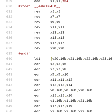
	add	x1
,
x1
,
#64
#ifdef	__AARCH64EB__
	rev	x5
,
x5
	rev	x7
,
x7
	rev	x9
,
x9
	rev	x11
,
x11
	rev	x13
,
x13
	rev	x15
,
x15
	rev	x17
,
x17
	rev	x20
,
x20
#endif
	ld1	
{
v20.16b
,
v21.16b
,
v22.16b
,
v23.1
	eor	x5
,
x5
,
x6
	eor	x7
,
x7
,
x8
	eor	x9
,
x9
,
x10
	eor	x11
,
x11
,
x12
	eor	x13
,
x13
,
x14
	eor	v0.16b
,
v0.16b
,
v20.16b
	eor	x15
,
x15
,
x16
	eor	v1.16b
,
v1.16b
,
v21.16b
	eor	x17
,
x17
,
x19
	eor	v2.16b
,
v2.16b
,
v22.16b