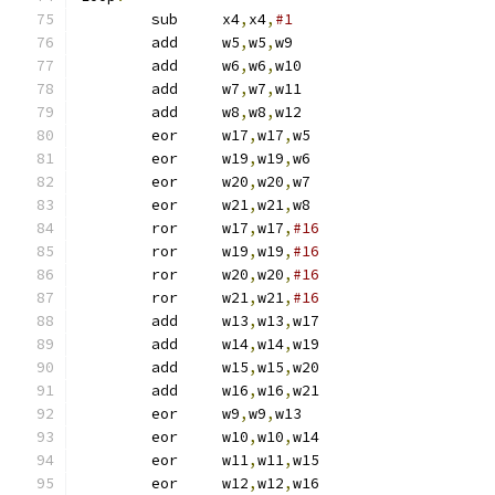
	sub	x4
,
x4
,
#1
	add	w5
,
w5
,
w9
	add	w6
,
w6
,
w10
	add	w7
,
w7
,
w11
	add	w8
,
w8
,
w12
	eor	w17
,
w17
,
w5
	eor	w19
,
w19
,
w6
	eor	w20
,
w20
,
w7
	eor	w21
,
w21
,
w8
	ror	w17
,
w17
,
#16
	ror	w19
,
w19
,
#16
	ror	w20
,
w20
,
#16
	ror	w21
,
w21
,
#16
	add	w13
,
w13
,
w17
	add	w14
,
w14
,
w19
	add	w15
,
w15
,
w20
	add	w16
,
w16
,
w21
	eor	w9
,
w9
,
w13
	eor	w10
,
w10
,
w14
	eor	w11
,
w11
,
w15
	eor	w12
,
w12
,
w16