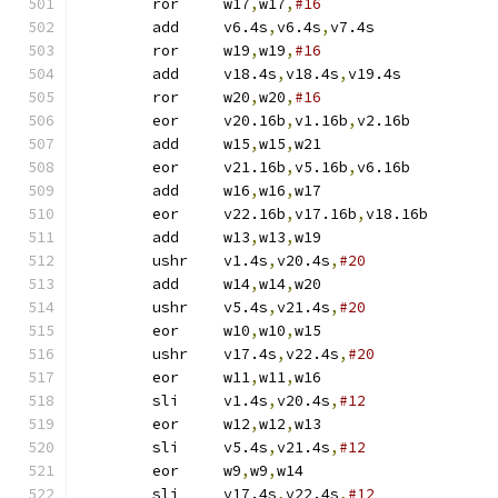
	ror	w17
,
w17
,
#16
	add	v6.4s
,
v6.4s
,
v7.4s
	ror	w19
,
w19
,
#16
	add	v18.4s
,
v18.4s
,
v19.4s
	ror	w20
,
w20
,
#16
	eor	v20.16b
,
v1.16b
,
v2.16b
	add	w15
,
w15
,
w21
	eor	v21.16b
,
v5.16b
,
v6.16b
	add	w16
,
w16
,
w17
	eor	v22.16b
,
v17.16b
,
v18.16b
	add	w13
,
w13
,
w19
	ushr	v1.4s
,
v20.4s
,
#20
	add	w14
,
w14
,
w20
	ushr	v5.4s
,
v21.4s
,
#20
	eor	w10
,
w10
,
w15
	ushr	v17.4s
,
v22.4s
,
#20
	eor	w11
,
w11
,
w16
	sli	v1.4s
,
v20.4s
,
#12
	eor	w12
,
w12
,
w13
	sli	v5.4s
,
v21.4s
,
#12
	eor	w9
,
w9
,
w14
	sli	v17.4s
,
v22.4s
,
#12