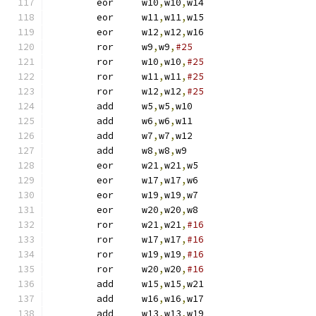
	eor	w10
,
w10
,
w14
	eor	w11
,
w11
,
w15
	eor	w12
,
w12
,
w16
	ror	w9
,
w9
,
#25
	ror	w10
,
w10
,
#25
	ror	w11
,
w11
,
#25
	ror	w12
,
w12
,
#25
	add	w5
,
w5
,
w10
	add	w6
,
w6
,
w11
	add	w7
,
w7
,
w12
	add	w8
,
w8
,
w9
	eor	w21
,
w21
,
w5
	eor	w17
,
w17
,
w6
	eor	w19
,
w19
,
w7
	eor	w20
,
w20
,
w8
	ror	w21
,
w21
,
#16
	ror	w17
,
w17
,
#16
	ror	w19
,
w19
,
#16
	ror	w20
,
w20
,
#16
	add	w15
,
w15
,
w21
	add	w16
,
w16
,
w17
	add	w13
,
w13
,
w19