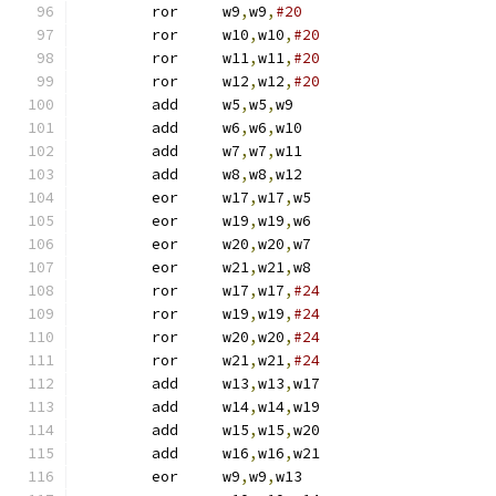
	ror	w9
,
w9
,
#20
	ror	w10
,
w10
,
#20
	ror	w11
,
w11
,
#20
	ror	w12
,
w12
,
#20
	add	w5
,
w5
,
w9
	add	w6
,
w6
,
w10
	add	w7
,
w7
,
w11
	add	w8
,
w8
,
w12
	eor	w17
,
w17
,
w5
	eor	w19
,
w19
,
w6
	eor	w20
,
w20
,
w7
	eor	w21
,
w21
,
w8
	ror	w17
,
w17
,
#24
	ror	w19
,
w19
,
#24
	ror	w20
,
w20
,
#24
	ror	w21
,
w21
,
#24
	add	w13
,
w13
,
w17
	add	w14
,
w14
,
w19
	add	w15
,
w15
,
w20
	add	w16
,
w16
,
w21
	eor	w9
,
w9
,
w13