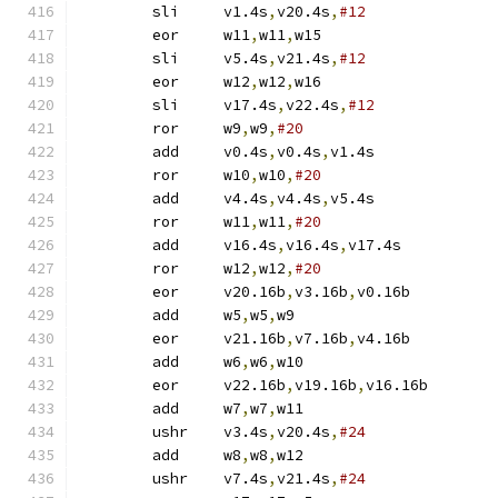
	sli	v1.4s
,
v20.4s
,
#12
	eor	w11
,
w11
,
w15
	sli	v5.4s
,
v21.4s
,
#12
	eor	w12
,
w12
,
w16
	sli	v17.4s
,
v22.4s
,
#12
	ror	w9
,
w9
,
#20
	add	v0.4s
,
v0.4s
,
v1.4s
	ror	w10
,
w10
,
#20
	add	v4.4s
,
v4.4s
,
v5.4s
	ror	w11
,
w11
,
#20
	add	v16.4s
,
v16.4s
,
v17.4s
	ror	w12
,
w12
,
#20
	eor	v20.16b
,
v3.16b
,
v0.16b
	add	w5
,
w5
,
w9
	eor	v21.16b
,
v7.16b
,
v4.16b
	add	w6
,
w6
,
w10
	eor	v22.16b
,
v19.16b
,
v16.16b
	add	w7
,
w7
,
w11
	ushr	v3.4s
,
v20.4s
,
#24
	add	w8
,
w8
,
w12
	ushr	v7.4s
,
v21.4s
,
#24