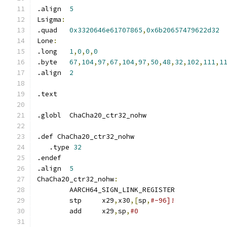
.align	
5
Lsigma
:
.quad	
0x3320646e61707865
,
0x6b20657479622d32
Lone
:
.long	
1
,
0
,
0
,
0
.byte	
67
,
104
,
97
,
67
,
104
,
97
,
50
,
48
,
32
,
102
,
111
,
1
.align	
2
.text
.globl	ChaCha20_ctr32_nohw
.def ChaCha20_ctr32_nohw
   .type 
32
.endef
.align	
5
ChaCha20_ctr32_nohw
:
	AARCH64_SIGN_LINK_REGISTER
	stp	x29
,
x30
,[
sp
,
#-96]!
	add	x29
,
sp
,
#0