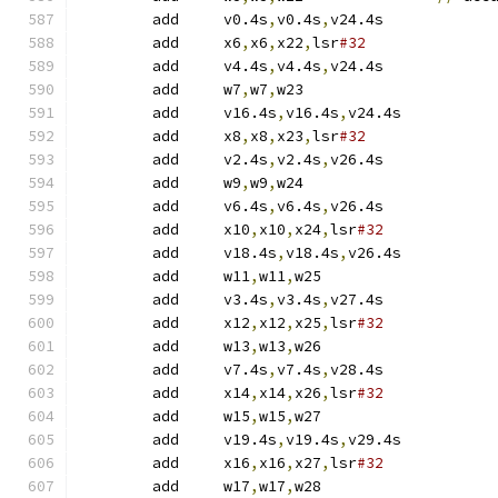
	add	v0.4s
,
v0.4s
,
v24.4s
	add	x6
,
x6
,
x22
,
lsr
#32
	add	v4.4s
,
v4.4s
,
v24.4s
	add	w7
,
w7
,
w23
	add	v16.4s
,
v16.4s
,
v24.4s
	add	x8
,
x8
,
x23
,
lsr
#32
	add	v2.4s
,
v2.4s
,
v26.4s
	add	w9
,
w9
,
w24
	add	v6.4s
,
v6.4s
,
v26.4s
	add	x10
,
x10
,
x24
,
lsr
#32
	add	v18.4s
,
v18.4s
,
v26.4s
	add	w11
,
w11
,
w25
	add	v3.4s
,
v3.4s
,
v27.4s
	add	x12
,
x12
,
x25
,
lsr
#32
	add	w13
,
w13
,
w26
	add	v7.4s
,
v7.4s
,
v28.4s
	add	x14
,
x14
,
x26
,
lsr
#32
	add	w15
,
w15
,
w27
	add	v19.4s
,
v19.4s
,
v29.4s
	add	x16
,
x16
,
x27
,
lsr
#32
	add	w17
,
w17
,
w28