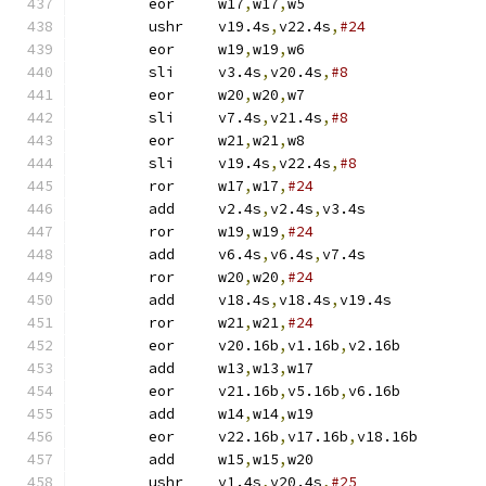
	eor	w17
,
w17
,
w5
	ushr	v19.4s
,
v22.4s
,
#24
	eor	w19
,
w19
,
w6
	sli	v3.4s
,
v20.4s
,
#8
	eor	w20
,
w20
,
w7
	sli	v7.4s
,
v21.4s
,
#8
	eor	w21
,
w21
,
w8
	sli	v19.4s
,
v22.4s
,
#8
	ror	w17
,
w17
,
#24
	add	v2.4s
,
v2.4s
,
v3.4s
	ror	w19
,
w19
,
#24
	add	v6.4s
,
v6.4s
,
v7.4s
	ror	w20
,
w20
,
#24
	add	v18.4s
,
v18.4s
,
v19.4s
	ror	w21
,
w21
,
#24
	eor	v20.16b
,
v1.16b
,
v2.16b
	add	w13
,
w13
,
w17
	eor	v21.16b
,
v5.16b
,
v6.16b
	add	w14
,
w14
,
w19
	eor	v22.16b
,
v17.16b
,
v18.16b
	add	w15
,
w15
,
w20
	ushr	v1.4s
,
v20.4s
,
#25