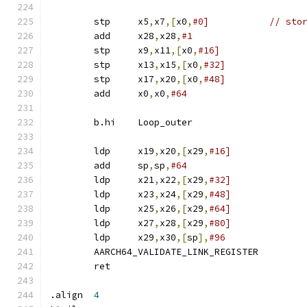
	stp	x5
,
x7
,[
x0
,
#0]		// s
	add	x28
,
x28
,
	stp	x9
,
x11
,[
x0
,
#16]
	stp	x13
,
x15
,[
x0
,
#32]
	stp	x17
,
x20
,[
x0
,
#48]
	add	x0
,
x0
,
#64
	b.hi	Loop_outer
	ldp	x19
,
x20
,[
x29
,
#16]
	add	sp
,
sp
,
#64
	ldp	x21
,
x22
,[
x29
,
#32]
	ldp	x23
,
x24
,[
x29
,
#48]
	ldp	x25
,
x26
,[
x29
,
#64]
	ldp	x27
,
x28
,[
x29
,
#80]
	ldp	x29
,
x30
,[
sp
],
#96
	AARCH64_VALIDATE_LINK_REGISTER
	ret
.align	
4