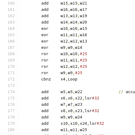
	add	w15
,
w15
,
w21
	add	w16
,
w16
,
w17
	add	w13
,
w13
,
w19
	add	w14
,
w14
,
w20
	eor	w10
,
w10
,
w15
	eor	w11
,
w11
,
w16
	eor	w12
,
w12
,
w13
	eor	w9
,
w9
,
w14
	ror	w10
,
w10
,
#25
	ror	w11
,
w11
,
#25
	ror	w12
,
w12
,
#25
	ror	w9
,
w9
,
#25
	cbnz	x4
,
Loop
	add	w5
,
w5
,
w22		
//
 acc
	add	x6
,
x6
,
x22
,
lsr
#32
	add	w7
,
w7
,
w23
	add	x8
,
x8
,
x23
,
lsr
#32
	add	w9
,
w9
,
w24
	add	x10
,
x10
,
x24
,
lsr
#32
	add	w11
,
w11
,
w25