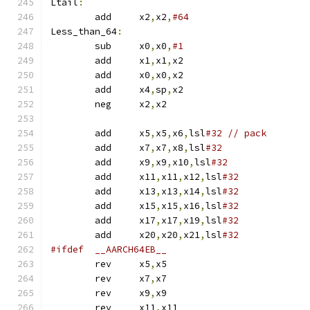
Ltail
:
	add	x2
,
x2
,
#64
Less_than_64
:
	sub	x0
,
x0
,
#1
	add	x1
,
x1
,
x2
	add	x0
,
x0
,
x2
	add	x4
,
sp
,
x2
	neg	x2
,
x2
	add	x5
,
x5
,
x6
,
lsl
#32	// pack
	add	x7
,
x7
,
x8
,
lsl
#32
	add	x9
,
x9
,
x10
,
lsl
#32
	add	x11
,
x11
,
x12
,
lsl
#32
	add	x13
,
x13
,
x14
,
lsl
#32
	add	x15
,
x15
,
x16
,
lsl
#32
	add	x17
,
x17
,
x19
,
lsl
#32
	add	x20
,
x20
,
x21
,
lsl
#32
#ifdef	__AARCH64EB__
	rev	x5
,
x5
	rev	x7
,
x7
	rev	x9
,
x9
	rev	x11
,
x11