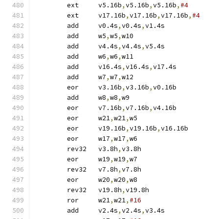
	ext	v5.16b
,
v5.16b
,
v5.16b
,
#4
	ext	v17.16b
,
v17.16b
,
v17.16b
,
#4
	add	v0.4s
,
v0.4s
,
v1.4s
	add	w5
,
w5
,
w10
	add	v4.4s
,
v4.4s
,
v5.4s
	add	w6
,
w6
,
w11
	add	v16.4s
,
v16.4s
,
v17.4s
	add	w7
,
w7
,
w12
	eor	v3.16b
,
v3.16b
,
v0.16b
	add	w8
,
w8
,
w9
	eor	v7.16b
,
v7.16b
,
v4.16b
	eor	w21
,
w21
,
w5
	eor	v19.16b
,
v19.16b
,
v16.16b
	eor	w17
,
w17
,
w6
	rev32	v3.8h
,
v3.8h
	eor	w19
,
w19
,
w7
	rev32	v7.8h
,
v7.8h
	eor	w20
,
w20
,
w8
	rev32	v19.8h
,
v19.8h
	ror	w21
,
w21
,
#16
	add	v2.4s
,
v2.4s
,
v3.4s