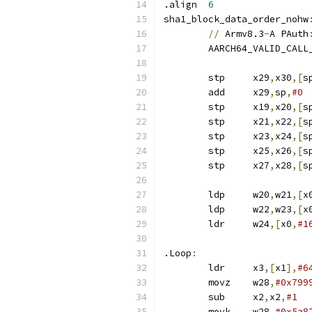
.align	
6
sha1_block_data_order_nohw
//
 Armv8.3
-
A PAuth
	AARCH64_VALID_CALL
	stp	x29
,
x30
,[
s
	add	x29
,
sp
,
#0
	stp	x19
,
x20
,[
s
	stp	x21
,
x22
,[
s
	stp	x23
,
x24
,[
s
	stp	x25
,
x26
,[
s
	stp	x27
,
x28
,[
s
	ldp	w20
,
w21
,[
x
	ldp	w22
,
w23
,[
x
	ldr	w24
,[
x0
,
#1
.Loop
:
	ldr	x3
,[
x1
],
#6
	movz	w28
,
#0x799
	sub	x2
,
x2
,
#1
	movk	w28
,
#0x5a8