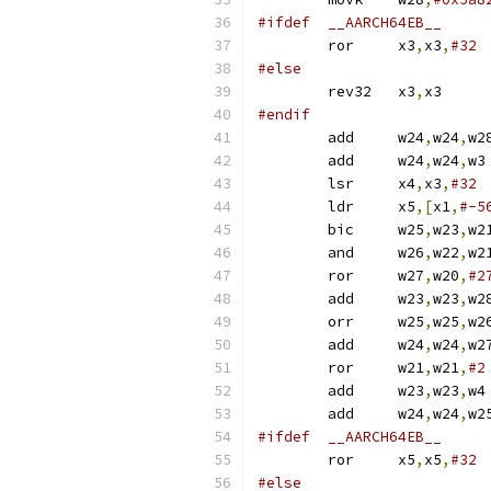
#ifdef	__AARCH64EB__
	ror	x3
,
x3
,
#32
#else
	rev32	x3
,
x3
#endif
	add	w24
,
w24
,
	add	w24
,
w24
,
w3
	lsr	x4
,
x3
,
#32
	ldr	x5
,[
x1
,
#-5
	bic	w25
,
w23
,
w2
	and	w26
,
w22
,
w2
	ror	w27
,
w20
,
#2
	add	w23
,
w23
,
	orr	w25
,
w25
,
w2
	add	w24
,
w24
,
	ror	w21
,
w21
,
#2
	add	w23
,
w23
,
	add	w24
,
w24
,
#ifdef	__AARCH64EB__
	ror	x5
,
x5
,
#32
#else