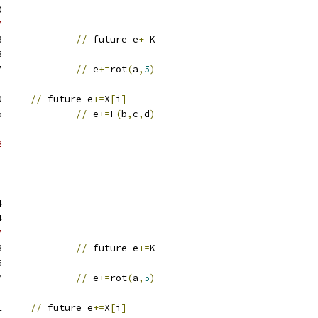
0
7
w28		
//
 future e
+=
K
6
w27		
//
 e
+=
rot
(
a
,
5
)
w10	
//
 future e
+=
X
[
i
]
w25		
//
 e
+=
F
(
b
,
c
,
d
)
2
4
4
7
w28		
//
 future e
+=
K
6
w27		
//
 e
+=
rot
(
a
,
5
)
w11	
//
 future e
+=
X
[
i
]