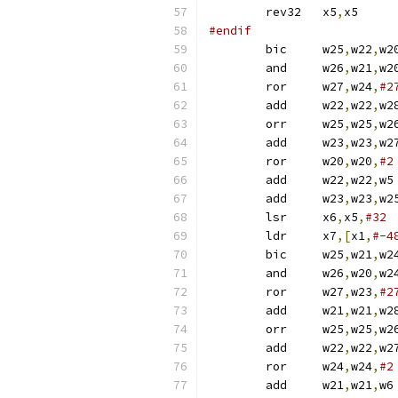
	rev32	x5
,
x5
#endif
	bic	w25
,
w22
,
w2
	and	w26
,
w21
,
w2
	ror	w27
,
w24
,
#2
	add	w22
,
w22
,
	orr	w25
,
w25
,
w2
	add	w23
,
w23
,
	ror	w20
,
w20
,
#2
	add	w22
,
w22
,
	add	w23
,
w23
,
	lsr	x6
,
x5
,
#32
	ldr	x7
,[
x1
,
#-4
	bic	w25
,
w21
,
w2
	and	w26
,
w20
,
w2
	ror	w27
,
w23
,
#2
	add	w21
,
w21
,
	orr	w25
,
w25
,
w2
	add	w22
,
w22
,
	ror	w24
,
w24
,
#2
	add	w21
,
w21
,