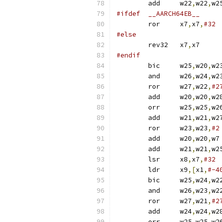
	add	w22
,
w22
,
#ifdef	__AARCH64EB__
	ror	x7
,
x7
,
#32
#else
	rev32	x7
,
x7
#endif
	bic	w25
,
w20
,
w2
	and	w26
,
w24
,
w2
	ror	w27
,
w22
,
#2
	add	w20
,
w20
,
	orr	w25
,
w25
,
w2
	add	w21
,
w21
,
	ror	w23
,
w23
,
#2
	add	w20
,
w20
,
	add	w21
,
w21
,
	lsr	x8
,
x7
,
#32
	ldr	x9
,[
x1
,
#-4
	bic	w25
,
w24
,
w2
	and	w26
,
w23
,
w2
	ror	w27
,
w21
,
#2
	add	w24
,
w24
,
	orr	w25
,
w25
,
w2