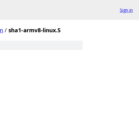
Sign in
m
/
sha1-armv8-linux.S