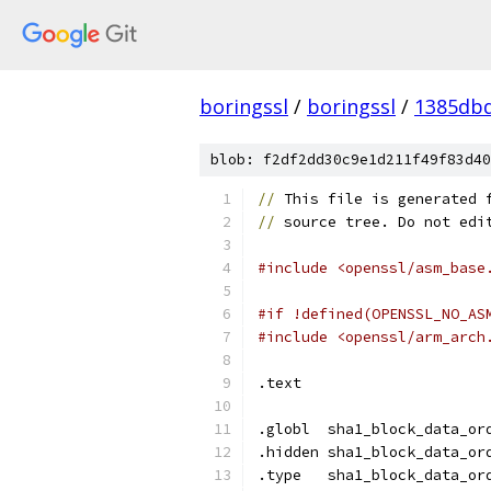
boringssl
/
boringssl
/
1385db
blob: f2df2dd30c9e1d211f49f83d40
//
 This file is generated 
//
 source tree. Do not edi
#include <openssl/asm_base
#if !defined(OPENSSL_NO_AS
#include <openssl/arm_arch
.text
.globl	sha1_block_data_
.hidden	sha1_block_data_
.type	sha1_block_data_