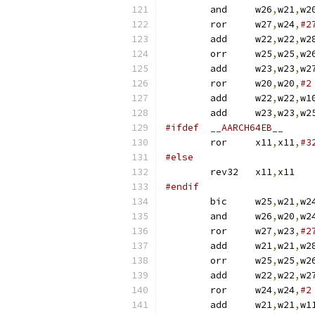
	and	w26
,
w21
,
w2
	ror	w27
,
w24
,
#2
	add	w22
,
w22
,
	orr	w25
,
w25
,
w2
	add	w23
,
w23
,
	ror	w20
,
w20
,
#2
	add	w22
,
w22
,
	add	w23
,
w23
,
#ifdef	__AARCH64EB__
	ror	x11
,
x11
,
#3
#else
	rev32	x11
,
x11
#endif
	bic	w25
,
w21
,
w2
	and	w26
,
w20
,
w2
	ror	w27
,
w23
,
#2
	add	w21
,
w21
,
	orr	w25
,
w25
,
w2
	add	w22
,
w22
,
	ror	w24
,
w24
,
#2
	add	w21
,
w21
,