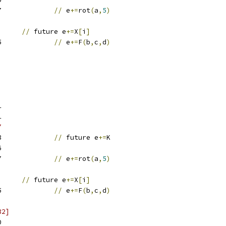
w27		
//
 e
+=
rot
(
a
,
5
)
w8	
//
 future e
+=
X
[
i
]
w25		
//
 e
+=
F
(
b
,
c
,
d
)
1
1
7
w28		
//
 future e
+=
K
6
w27		
//
 e
+=
rot
(
a
,
5
)
w9	
//
 future e
+=
X
[
i
]
w25		
//
 e
+=
F
(
b
,
c
,
d
)
32]
0