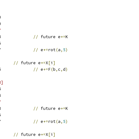
0
0
7
w28		
//
 future e
+=
K
6
w27		
//
 e
+=
rot
(
a
,
5
)
w5	
//
 future e
+=
X
[
i
]
w25		
//
 e
+=
F
(
b
,
c
,
d
)
8]
4
4
7
w28		
//
 future e
+=
K
6
w27		
//
 e
+=
rot
(
a
,
5
)
w6	
//
 future e
+=
X
[
i
]