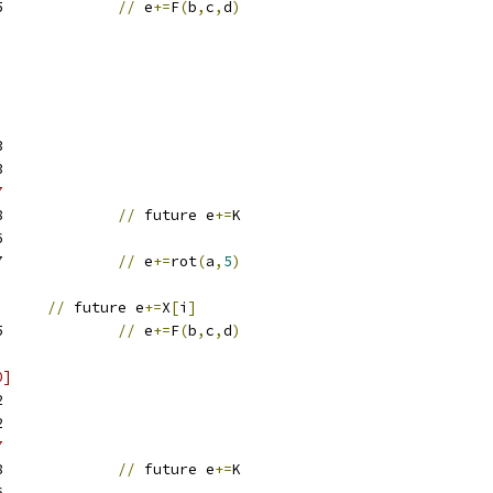
w25		
//
 e
+=
F
(
b
,
c
,
d
)
3
3
7
w28		
//
 future e
+=
K
6
w27		
//
 e
+=
rot
(
a
,
5
)
w7	
//
 future e
+=
X
[
i
]
w25		
//
 e
+=
F
(
b
,
c
,
d
)
0]
2
2
7
w28		
//
 future e
+=
K
6