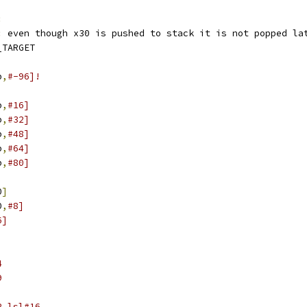
:
:
 even though x30 is pushed to stack it is not popped la
_TARGET
p
,
#-96]!
p
,
#16]
p
,
#32]
p
,
#48]
p
,
#64]
p
,
#80]
0
]
0
,
#8]
6]
4
9
2,lsl#16