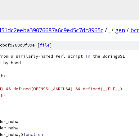
d51dc2eeba39076687a6c9e45c7dc8965c
/
.
/
gen
/
bc
cbdf9769c9f99e [
file
]
from a similarly
-
named Perl script 
in
 the BoringSSL
t by hand.
.h>
M) && defined(OPENSSL_AARCH64) && defined(__ELF__)
.h>
order_nohw
order_nohw
order_nohw
,
%
function