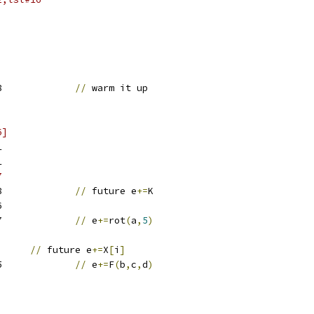
w28		
//
 warm it up
6]
1
1
7
w28		
//
 future e
+=
K
6
w27		
//
 e
+=
rot
(
a
,
5
)
w4	
//
 future e
+=
X
[
i
]
w25		
//
 e
+=
F
(
b
,
c
,
d
)