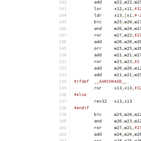
	add	w22
,
w22
,
	lsr	x12
,
x11
,
#3
	ldr	x13
,[
x1
,
#-
	bic	w25
,
w20
,
w2
	and	w26
,
w24
,
w2
	ror	w27
,
w22
,
#2
	add	w20
,
w20
,
	orr	w25
,
w25
,
w2
	add	w21
,
w21
,
	ror	w23
,
w23
,
#2
	add	w20
,
w20
,
	add	w21
,
w21
,
#ifdef	__AARCH64EB__
	ror	x13
,
x13
,
#3
#else
	rev32	x13
,
x13
#endif
	bic	w25
,
w24
,
w2
	and	w26
,
w23
,
w2
	ror	w27
,
w21
,
#2
	add	w24
,
w24
,
	orr	w25
,
w25
,
w2