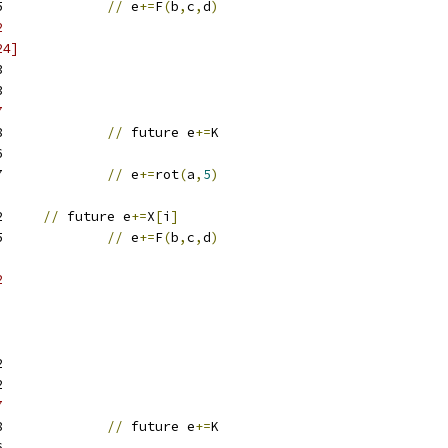
w25		
//
 e
+=
F
(
b
,
c
,
d
)
2
24]
3
3
7
w28		
//
 future e
+=
K
6
w27		
//
 e
+=
rot
(
a
,
5
)
w12	
//
 future e
+=
X
[
i
]
w25		
//
 e
+=
F
(
b
,
c
,
d
)
2
2
2
7
w28		
//
 future e
+=
K
6