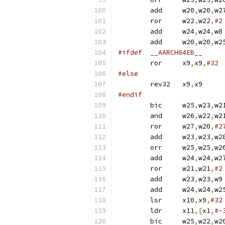
	add	w20
,
w20
,
	ror	w22
,
w22
,
#2
	add	w24
,
w24
,
	add	w20
,
w20
,
#ifdef	__AARCH64EB__
	ror	x9
,
x9
,
#32
#else
	rev32	x9
,
x9
#endif
	bic	w25
,
w23
,
w2
	and	w26
,
w22
,
w2
	ror	w27
,
w20
,
#2
	add	w23
,
w23
,
	orr	w25
,
w25
,
w2
	add	w24
,
w24
,
	ror	w21
,
w21
,
#2
	add	w23
,
w23
,
	add	w24
,
w24
,
	lsr	x10
,
x9
,
#32
	ldr	x11
,[
x1
,
#-
	bic	w25
,
w22
,
w2