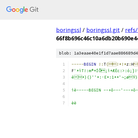
boringssl
/
boringssl.git
/
refs
66f8b696c46c10a6db20b690e4
blob: 1a3eaae40e1f1d7aae886689d4
-----
BEGIN
!:
T
(!*!*
z
:
H

F
'*ìT!:m®*ÍÕ;ì*ÆÈc:>:ó;}!
è*)()''*:·E*:1**'¬;øÝ)
ìè-----BEGIN --+ô---'---+ô-
èè