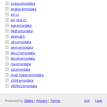
ecdsa.errordata
engine.errordata
err.cc
err_test.cc
evp.errordata
hkdf.errordata
internal.h
obj.errordata
pem.errordata
pkcs7.errordata
pkcs8.errordata
rsa.errordata
ssl.errordata
trust_token.errordata
x509.errordata
x509v3.errordata
Powered by
Gitiles
|
Privacy
|
Terms
txt
json