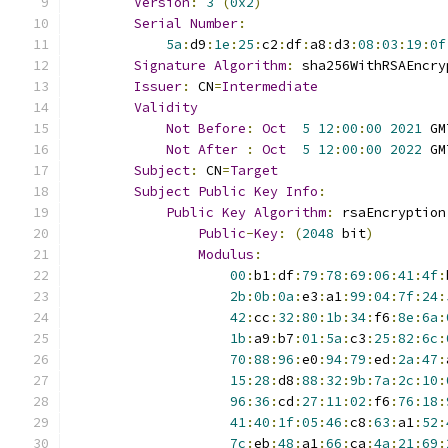
Version
:
3
(
0x2
)
Serial
Number
:
5a
:
d9
:
1e
:
25
:
c2
:
df
:
a8
:
d3
:
08
:
03
:
19
:
0f
Signature
Algorithm
:
 sha256WithRSAEncry
Issuer
:
 CN
=
Intermediate
Validity
Not
Before
:
Oct
5
12
:
00
:
00
2021
 GM
Not
After
:
Oct
5
12
:
00
:
00
2022
 GM
Subject
:
 CN
=
Target
Subject
Public
Key
Info
:
Public
Key
Algorithm
:
 rsaEncryption
Public
-
Key
:
(
2048
 bit
)
Modulus
:
00
:
b1
:
df
:
79
:
78
:
69
:
06
:
41
:
4f
:
2b
:
0b
:
0a
:
e3
:
a1
:
99
:
04
:
7f
:
24
:
42
:
cc
:
32
:
80
:
1b
:
34
:
f6
:
8e
:
6a
:
1b
:
a9
:
b7
:
01
:
5a
:
c3
:
25
:
82
:
6c
:
70
:
88
:
96
:
e0
:
94
:
79
:
ed
:
2a
:
47
:
15
:
28
:
d8
:
88
:
32
:
9b
:
7a
:
2c
:
10
:
96
:
36
:
cd
:
27
:
11
:
02
:
f6
:
76
:
18
:
41
:
40
:
1f
:
05
:
46
:
c8
:
63
:
a1
:
52
:
7c
:
eb
:
48
:
a1
:
66
:
ca
:
4a
:
21
:
69
: