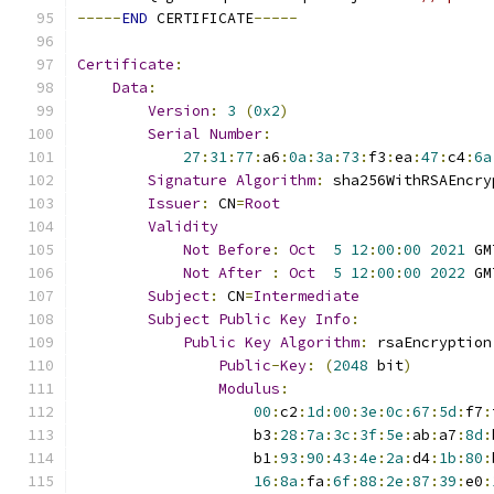
-----
END
 CERTIFICATE
-----
Certificate
:
Data
:
Version
:
3
(
0x2
)
Serial
Number
:
27
:
31
:
77
:
a6
:
0a
:
3a
:
73
:
f3
:
ea
:
47
:
c4
:
6a
Signature
Algorithm
:
 sha256WithRSAEncry
Issuer
:
 CN
=
Root
Validity
Not
Before
:
Oct
5
12
:
00
:
00
2021
 GM
Not
After
:
Oct
5
12
:
00
:
00
2022
 GM
Subject
:
 CN
=
Intermediate
Subject
Public
Key
Info
:
Public
Key
Algorithm
:
 rsaEncryption
Public
-
Key
:
(
2048
 bit
)
Modulus
:
00
:
c2
:
1d
:
00
:
3e
:
0c
:
67
:
5d
:
f7
:
                    b3
:
28
:
7a
:
3c
:
3f
:
5e
:
ab
:
a7
:
8d
:
                    b1
:
93
:
90
:
43
:
4e
:
2a
:
d4
:
1b
:
80
:
16
:
8a
:
fa
:
6f
:
88
:
2e
:
87
:
39
:
e0
: