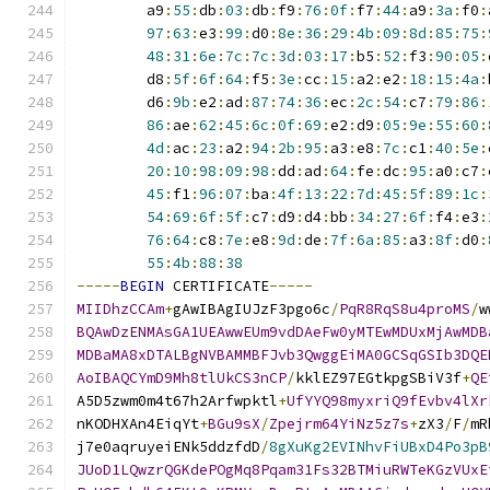
        a9
:
55
:
db
:
03
:
db
:
f9
:
76
:
0f
:
f7
:
44
:
a9
:
3a
:
f0
:
97
:
63
:
e3
:
99
:
d0
:
8e
:
36
:
29
:
4b
:
09
:
8d
:
85
:
75
:
48
:
31
:
6e
:
7c
:
7c
:
3d
:
03
:
17
:
b5
:
52
:
f3
:
90
:
05
:
        d8
:
5f
:
6f
:
64
:
f5
:
3e
:
cc
:
15
:
a2
:
e2
:
18
:
15
:
4a
:
        d6
:
9b
:
e2
:
ad
:
87
:
74
:
36
:
ec
:
2c
:
54
:
c7
:
79
:
86
:
86
:
ae
:
62
:
45
:
6c
:
0f
:
69
:
e2
:
d9
:
05
:
9e
:
55
:
60
:
4d
:
ac
:
23
:
a2
:
94
:
2b
:
95
:
a3
:
e8
:
7c
:
c1
:
40
:
5e
:
20
:
10
:
98
:
09
:
98
:
dd
:
ad
:
64
:
fe
:
dc
:
95
:
a0
:
c7
:
45
:
f1
:
96
:
07
:
ba
:
4f
:
13
:
22
:
7d
:
45
:
5f
:
89
:
1c
:
54
:
69
:
6f
:
5f
:
c7
:
d9
:
d4
:
bb
:
34
:
27
:
6f
:
f4
:
e3
:
76
:
64
:
c8
:
7e
:
e8
:
9d
:
de
:
7f
:
6a
:
85
:
a3
:
8f
:
d0
:
55
:
4b
:
88
:
38
-----
BEGIN
 CERTIFICATE
-----
MIIDhzCCAm
+
gAwIBAgIUJzF3pgo6c
/
PqR8RqS8u4proMS
/
w
BQAwDzENMAsGA1UEAwwEUm9vdDAeFw0yMTEwMDUxMjAwMDB
MDBaMA8xDTALBgNVBAMMBFJvb3QwggEiMA0GCSqGSIb3DQE
AoIBAQCYmD9Mh8tlUkCS3nCP
/
kklEZ97EGtkpgSBiV3f
+
QE
A5D5zwm0m4t67h2Arfwpktl
+
UfYYQ98myxriQ9fEvbv4lXr
nKODHXAn4EiqYt
+
BGu9sX
/
Zpejrm64YiNz5z7s
+
zX3
/
F
/
mR
j7e0aqruyeiENk5ddzfdD
/
8gXuKg2EVINhvFiUBxD4Po3pB
JUoD1LQwzrQGKdePOgMq8Pqam31Fs32BTMiuRWTeKGzVUxE