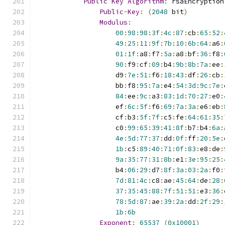
Public
Key
Algorithm
:
 rsaEncryption
Public
-
Key
:
(
2048
 bit
)
Modulus
:
00
:
98
:
98
:
3f
:
4c
:
87
:
cb
:
65
:
52
:
49
:
25
:
11
:
9f
:
7b
:
10
:
6b
:
64
:
a6
:
01
:
1f
:
a8
:
f7
:
5a
:
a8
:
bf
:
36
:
f8
:
90
:
f9
:
cf
:
09
:
b4
:
9b
:
8b
:
7a
:
ee
:
                    d9
:
7e
:
51
:
f6
:
18
:
43
:
df
:
26
:
cb
:
                    bb
:
f8
:
95
:
7a
:
e4
:
54
:
3d
:
9c
:
7e
:
84
:
ee
:
9c
:
a3
:
83
:
1d
:
70
:
27
:
e0
:
                    ef
:
6c
:
5f
:
f6
:
69
:
7a
:
3a
:
e6
:
eb
:
                    cf
:
b3
:
5f
:
7f
:
c5
:
fe
:
64
:
61
:
35
:
                    c0
:
99
:
65
:
39
:
41
:
8f
:
b7
:
b4
:
6a
:
4e
:
5d
:
77
:
37
:
dd
:
0f
:
ff
:
20
:
5e
:
1b
:
c5
:
89
:
40
:
71
:
0f
:
83
:
e8
:
de
:
9a
:
35
:
77
:
31
:
8b
:
e1
:
3e
:
95
:
25
:
                    b4
:
06
:
29
:
d7
:
8f
:
3a
:
03
:
2a
:
f0
:
7d
:
81
:
4c
:
c8
:
ae
:
45
:
64
:
de
:
28
:
37
:
35
:
45
:
88
:
7f
:
51
:
51
:
e3
:
36
:
78
:
5d
:
87
:
ae
:
39
:
2a
:
dd
:
2f
:
29
:
1b
:
6b
Exponent
:
65537
(
0x10001
)