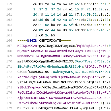
        d6
:
b3
:
fa
:
34
:
fa
:
b4
:
ef
:
45
:
e8
:
c5
:
fc
:
8b
:
10
:
3f
:
37
:
2f
:
37
:
24
:
c4
:
e1
:
19
:
84
:
71
:
f1
:
27
:
aa
:
20
:
f9
:
11
:
14
:
14
:
ad
:
21
:
f7
:
8b
:
59
:
51
:
af
:
a2
:
        a2
:
5d
:
d0
:
1d
:
42
:
4a
:
6f
:
44
:
b8
:
78
:
ec
:
d7
:
98
:
        ec
:
21
:
0c
:
ba
:
ee
:
36
:
5f
:
d7
:
e5
:
d6
:
91
:
e0
:
63
:
        ce
:
09
:
ec
:
44
:
be
:
d9
:
0b
:
ed
:
d0
:
43
:
68
:
24
:
02
:
        f1
:
c0
:
2c
:
b5
-----
BEGIN
 CERTIFICATE
-----
MIIDpzCCAo
+
gAwIBAgIUJzF3pgo6c
/
PqR8RqS8u4proMS
/
0
BQAwDzENMAsGA1UEAwwEUm9vdDAeFw0yMTEwMDUxMjAwMDB
MDBaMBcxFTATBgNVBAMMDEludGVybWVkaWF0ZTCCASIwDQY
ggEPADCCAQoCggEBAMIdAD4MZ133
/
3AeoTPpsyh6PD9eq6e
1BuAvRyLTF10For6b4guhzngEcR8S3b9h
/
AfOA5cbTMtFgA
Q3Qccfu8a65UX16Q
+
1uwk4xyeWrSjsZ7H6zZwdcw7tKxOct
YoZzKAJigxIy6UJq7XVb7Lp9MGJ0oCweHpsQhSIar7
/
wDE2
ysts4E0Q9P64F60wkTDbmlNrLxzZ7PIo10K5tQINX1Ltnxa
YEBqb2Vkpkqu
/
dC3ql9AxuEXwdyaJR9OVpCeq2MCAwEAAaO
FgQUSIzhxjIOq26ze0vLKCqvab68luAwHwYDVR0jBBgwFoA
Xjpk58HKxHEwNwYIKwYBBQUHAQEEKzApMCcGCCsGAQUFBzA
LWZvci1haWEvUm9vdC5jZXIwLAYDVR0fBCUwIzAhoB
+
gHYY
b3ItY3JsL1Jvb3QuY3JsMA4GA1UdDwEB
/
wQEAwIBBjAPBgN