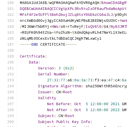
MA8GA1UdJAEB
/
wQFMAOAAQAwFAYDVR0gAQH
/
BAowCDAGBgR
DQEBCwUAA4IBAQCICVgtpXPc3Rv9iuIxOF6aufhdaNsApUi
MFxF4F2e5UfFltBeh2bujJZLq8txY0GDkzCG6aJLJ
/
p9Dyh
nrcXmBGd0Gvj3gyICA0XaHdKyWIP8sB2BEDWjsEUOVC
+
Ywn
/
MIJ6WnTkbRYj
+
HWs
/
o0
+
rTvRejF
/
IsQV6l0
/
G4
/
Ny83JMT
+
REUFK0h94tZUa
+
iFoZhzN
+
iXdAdQkpvRLh47NeYL1X3eEL
zNLqMb3OCexEvtkL7dBDaCQCJ4gKTWLxwCy1
-----
END
 CERTIFICATE
-----
Certificate
:
Data
:
Version
:
3
(
0x2
)
Serial
Number
:
27
:
31
:
77
:
a6
:
0a
:
3a
:
73
:
f3
:
ea
:
47
:
c4
:
6a
Signature
Algorithm
:
 sha256WithRSAEncry
Issuer
:
 CN
=
Root
Validity
Not
Before
:
Oct
5
12
:
00
:
00
2021
 GM
Not
After
:
Oct
5
12
:
00
:
00
2022
 GM
Subject
:
 CN
=
Root
Subject
Public
Key
Info
: