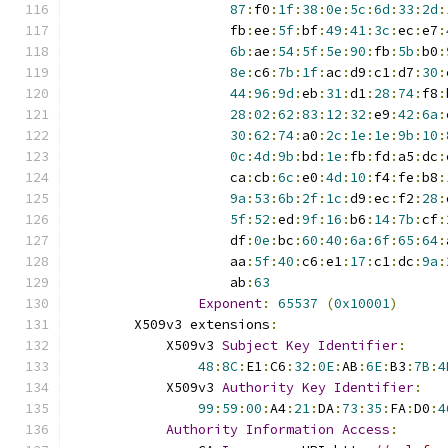
87
:
f0
:
1f
:
38
:
0e
:
5c
:
6d
:
33
:
2d
:
                    fb
:
ee
:
5f
:
bf
:
49
:
41
:
3c
:
ec
:
e7
:
6b
:
ae
:
54
:
5f
:
5e
:
90
:
fb
:
5b
:
b0
:
8e
:
c6
:
7b
:
1f
:
ac
:
d9
:
c1
:
d7
:
30
:
44
:
96
:
9d
:
eb
:
31
:
d1
:
28
:
74
:
f8
:
28
:
02
:
62
:
83
:
12
:
32
:
e9
:
42
:
6a
:
30
:
62
:
74
:
a0
:
2c
:
1e
:
1e
:
9b
:
10
:
0c
:
4d
:
9b
:
bd
:
1e
:
fb
:
fd
:
a5
:
dc
:
                    ca
:
cb
:
6c
:
e0
:
4d
:
10
:
f4
:
fe
:
b8
:
9a
:
53
:
6b
:
2f
:
1c
:
d9
:
ec
:
f2
:
28
:
5f
:
52
:
ed
:
9f
:
16
:
b6
:
14
:
7b
:
cf
:
                    df
:
0e
:
bc
:
60
:
40
:
6a
:
6f
:
65
:
64
:
                    aa
:
5f
:
40
:
c6
:
e1
:
17
:
c1
:
dc
:
9a
:
                    ab
:
63
Exponent
:
65537
(
0x10001
)
        X509v3 extensions
:
            X509v3 
Subject
Key
Identifier
:
48
:
8C
:
E1
:
C6
:
32
:
0E
:
AB
:
6E
:
B3
:
7B
:
4
            X509v3 
Authority
Key
Identifier
:
99
:
59
:
00
:
A4
:
21
:
DA
:
73
:
35
:
FA
:
D0
:
4
Authority
Information
Access
: