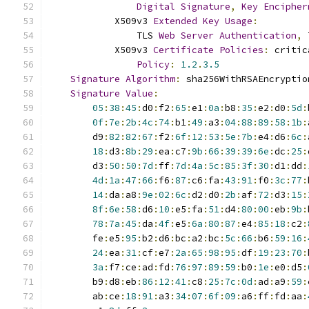
Digital
Signature
,
Key
Encipher
            X509v3 
Extended
Key
Usage
:
                TLS 
Web
Server
Authentication
,
 
            X509v3 
Certificate
Policies
:
 critic
Policy
:
1.2
.
3.5
Signature
Algorithm
:
 sha256WithRSAEncryptio
Signature
Value
:
05
:
38
:
45
:
d0
:
f2
:
65
:
e1
:
0a
:
b8
:
35
:
e2
:
d0
:
5d
:
0f
:
7e
:
2b
:
4c
:
74
:
b1
:
49
:
a3
:
04
:
88
:
89
:
58
:
1b
:
        d9
:
82
:
82
:
67
:
f2
:
6f
:
12
:
53
:
5e
:
7b
:
e4
:
d6
:
6c
:
18
:
d3
:
8b
:
29
:
ea
:
c7
:
9b
:
66
:
39
:
39
:
6e
:
dc
:
25
:
        d3
:
50
:
50
:
7d
:
ff
:
7d
:
4a
:
5c
:
85
:
3f
:
30
:
d1
:
dd
:
4d
:
1a
:
47
:
66
:
f6
:
87
:
c6
:
fa
:
43
:
91
:
f0
:
3c
:
77
:
14
:
da
:
a8
:
9e
:
02
:
6c
:
d2
:
d0
:
2b
:
af
:
72
:
d3
:
15
:
8f
:
6e
:
58
:
d6
:
10
:
e5
:
fa
:
51
:
d4
:
80
:
00
:
eb
:
9b
:
78
:
7a
:
45
:
da
:
4f
:
e5
:
6a
:
80
:
87
:
e4
:
85
:
18
:
c2
:
        fe
:
e5
:
95
:
b2
:
d6
:
bc
:
a2
:
bc
:
5c
:
66
:
b6
:
59
:
16
:
24
:
ea
:
31
:
cf
:
e7
:
2a
:
65
:
98
:
95
:
df
:
19
:
23
:
70
:
3a
:
f7
:
ce
:
ad
:
fd
:
76
:
97
:
89
:
59
:
b0
:
1e
:
e0
:
d5
:
        b9
:
d8
:
eb
:
86
:
12
:
41
:
c8
:
25
:
7c
:
0d
:
ad
:
a9
:
59
:
        ab
:
ce
:
18
:
91
:
a3
:
34
:
07
:
6f
:
09
:
a6
:
ff
:
fd
:
aa
: