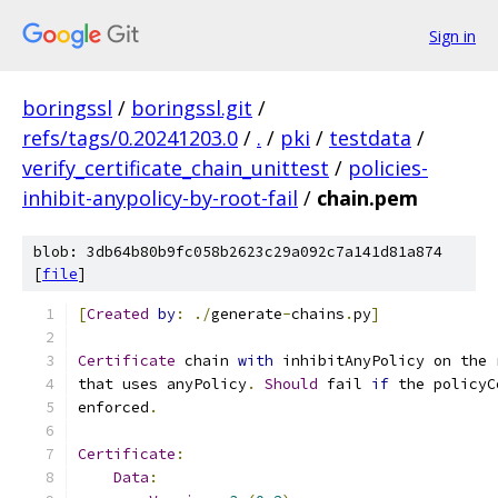
Sign in
boringssl
/
boringssl.git
/
refs/tags/0.20241203.0
/
.
/
pki
/
testdata
/
verify_certificate_chain_unittest
/
policies-
inhibit-anypolicy-by-root-fail
/
chain.pem
blob: 3db64b80b9fc058b2623c29a092c7a141d81a874
[
file
]
[
Created
by
:
./
generate
-
chains
.
py
]
Certificate
 chain 
with
 inhibitAnyPolicy on the 
that uses anyPolicy
.
Should
 fail 
if
 the policyC
enforced
.
Certificate
:
Data
: