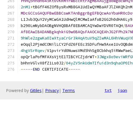
PnHQ5nhdh645Kt0vKRMYrwBccRtrAgMBAAGjgdowgdcwHQY
2nM1
+
tBGfF46ZOfBysRxMB8GA1UdIwQYMBaAFJlZAKQh2nM
MDcGCCsGAQUFBwEBBCswKTAnBggrBgEFBQcwAoYbaHR0cDo
L1Jvb3QuY2VyMCwGA1UdHwQlMCMwIaAfoB2GG2h0dHA6Ly9
b290LmNybDAOBgNVHQ8BAf8EBAMCAQYwDwYDVR0TAQH
/
BAU
Af8EAwIBADANBgkqhkiG9w0BAQsFAAOCAQEAhJG2FPh2k7N
9hWle2zgwKa0IwXtyaCrGr3kHqAtuV9qZIwMAL6HhVWuqVX
eOqql2PjmdCONilLCY2FdZ6FEEc3SDFufHw9Axe1UvOQBdm
4hgVSrRqev
/
V1pvirYd0NuwsVMd5hhSg8Cbkhq5iRWwPaeL
opQrlaPofMFAXsVjtE1TIBCYCZjdrWT
+
3JWgx8o9eviWRfG
bHhnVGlvX8fZ1Ls0J2
/
04yZV5nkUdmTIfuid3n9qhaOP0Ih
-----
END
 CERTIFICATE
-----
Powered by
Gitiles
|
Privacy
|
Terms
txt
json