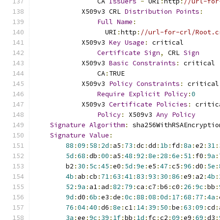
                CA 
Issuers
-
 URI
:
http
:
//url-for
            X509v3 CRL 
Distribution
Points
:
Full
Name
:
                  URI
:
http
:
//url-for-crl/Root.c
            X509v3 
Key
Usage
:
 critical
Certificate
Sign
,
 CRL 
Sign
            X509v3 
Basic
Constraints
:
 critical
                CA
:
TRUE
            X509v3 
Policy
Constraints
:
 critical
Require
Explicit
Policy
:
0
            X509v3 
Certificate
Policies
:
 critic
Policy
:
 X509v3 
Any
Policy
Signature
Algorithm
:
 sha256WithRSAEncryptio
Signature
Value
:
88
:
09
:
58
:
2d
:
a5
:
73
:
dc
:
dd
:
1b
:
fd
:
8a
:
e2
:
31
:
5d
:
68
:
db
:
00
:
a5
:
48
:
92
:
8e
:
28
:
6e
:
51
:
f0
:
9a
:
        b2
:
30
:
5c
:
45
:
e0
:
5d
:
9e
:
e5
:
47
:
c5
:
96
:
d0
:
5e
:
4b
:
ab
:
cb
:
71
:
63
:
41
:
83
:
93
:
30
:
86
:
e9
:
a2
:
4b
:
52
:
9a
:
a1
:
ad
:
82
:
79
:
ca
:
c7
:
b6
:
c0
:
26
:
9c
:
bb
:
9d
:
d0
:
6b
:
e3
:
de
:
0c
:
88
:
08
:
0d
:
17
:
68
:
77
:
4a
:
76
:
04
:
40
:
d6
:
8e
:
c1
:
14
:
39
:
50
:
be
:
63
:
09
:
cd
:
3a
:
ee
:
9c
:
39
:
1f
:
bb
:
1d
:
fc
:
c2
:
09
:
e9
:
69
:
d3
: