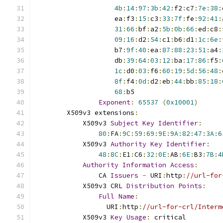
4b
:
14
:
97
:
3b
:
42
:
f2
:
c7
:
7e
:
38
:
                    ea
:
f3
:
15
:
c3
:
33
:
7f
:
fe
:
92
:
41
:
31
:
66
:
bf
:
a2
:
5b
:
0b
:
66
:
ed
:
c8
:
09
:
16
:
d2
:
54
:
c1
:
b6
:
d1
:
1c
:
6e
:
                    b7
:
9f
:
40
:
ea
:
87
:
88
:
23
:
51
:
a4
:
                    db
:
39
:
64
:
03
:
12
:
ba
:
17
:
86
:
f5
:
1c
:
d0
:
03
:
f6
:
60
:
19
:
5d
:
56
:
48
:
8f
:
f4
:
0d
:
d2
:
eb
:
44
:
bb
:
85
:
18
:
68
:
b5
Exponent
:
65537
(
0x10001
)
        X509v3 extensions
:
            X509v3 
Subject
Key
Identifier
:
80
:
FA
:
9C
:
59
:
69
:
9E
:
9A
:
82
:
47
:
3A
:
6
            X509v3 
Authority
Key
Identifier
:
48
:
8C
:
E1
:
C6
:
32
:
0E
:
AB
:
6E
:
B3
:
7B
:
4
Authority
Information
Access
:
                CA 
Issuers
-
 URI
:
http
:
//url-for
            X509v3 CRL 
Distribution
Points
:
Full
Name
:
                  URI
:
http
:
//url-for-crl/Interm
            X509v3 
Key
Usage
:
 critical