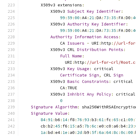
        X509v3 extensions
:
            X509v3 
Subject
Key
Identifier
:
99
:
59
:
00
:
A4
:
21
:
DA
:
73
:
35
:
FA
:
D0
:
4
            X509v3 
Authority
Key
Identifier
:
99
:
59
:
00
:
A4
:
21
:
DA
:
73
:
35
:
FA
:
D0
:
4
Authority
Information
Access
:
                CA 
Issuers
-
 URI
:
http
:
//url-for
            X509v3 CRL 
Distribution
Points
:
Full
Name
:
                  URI
:
http
:
//url-for-crl/Root.c
            X509v3 
Key
Usage
:
 critical
Certificate
Sign
,
 CRL 
Sign
            X509v3 
Basic
Constraints
:
 critical
                CA
:
TRUE
            X509v3 
Inhibit
Any
Policy
:
 critical
0
Signature
Algorithm
:
 sha256WithRSAEncryptio
Signature
Value
:
84
:
91
:
b6
:
14
:
f8
:
76
:
93
:
b3
:
61
:
fc
:
65
:
c1
:
09
:
        cb
:
b2
:
45
:
f6
:
15
:
a5
:
7b
:
6c
:
e0
:
c0
:
a6
:
b4
:
23
:
1a
:
bd
:
e4
:
1e
:
a0
:
2d
:
b9
:
5f
:
6a
:
64
:
8c
:
0c
:
00
: