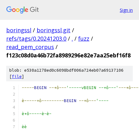
Sign in
boringssl
/
boringssl.git
/
refs/tags/0.20241203.0
/
.
/
fuzz
/
read_pem_corpus
/
f123c08d0a46b72fa8989296e82e7aa25ebf16f8
blob: e530a1278ed0c6098bdf006a724eb07a69137106
[
file
]
-----
BEGIN
--+ô---
'-----vBEGIN --+ô---'
---+ô---
è-----+ô---------
BEGIN
--+ô---
'----
è+ô-----è-è-
èè