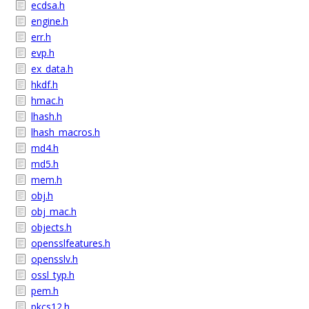
ecdsa.h
engine.h
err.h
evp.h
ex_data.h
hkdf.h
hmac.h
lhash.h
lhash_macros.h
md4.h
md5.h
mem.h
obj.h
obj_mac.h
objects.h
opensslfeatures.h
opensslv.h
ossl_typ.h
pem.h
pkcs12.h