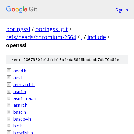
Sign in
boringssl
/
boringssl.git
/
refs/heads/chromium-2564
/
.
/
include
/
openssl
tree: 20679704e13fcb16a44da6818bcdaab7db70c64e
aead.h
aes.h
arm_arch.h
asn1.h
asn1_mac.h
asn1t.h
base.h
base64.h
bio.h
blowfish.h