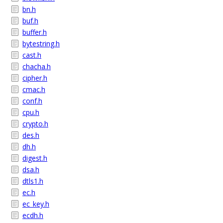
bn.h
buf.h
buffer.h
bytestring.h
cast.h
chacha.h
cipher.h
cmac.h
conf.h
cpu.h
crypto.h
des.h
dh.h
digest.h
dsa.h
dtls1.h
ec.h
ec_key.h
ecdh.h