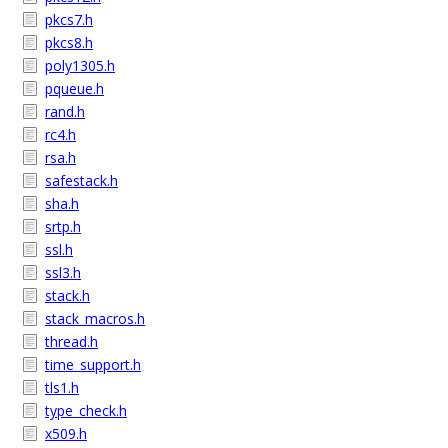
pkcs7.h
pkcs8.h
poly1305.h
pqueue.h
rand.h
rc4.h
rsa.h
safestack.h
sha.h
srtp.h
ssl.h
ssl3.h
stack.h
stack_macros.h
thread.h
time_support.h
tls1.h
type_check.h
x509.h