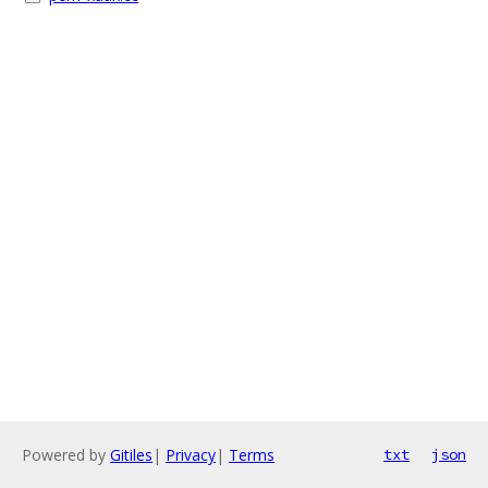
Powered by
Gitiles
|
Privacy
|
Terms
txt
json