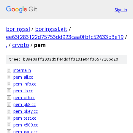
Sign in
boringssl
/
boringssl.git
/
ee63f283122d75753dd923caa0fbfc52633b3e19
/
.
/
crypto
/
pem
tree: b8ae0aff2933d9f44ddff3191e04f3657710bd20
internal.h
pem_all.cc
pem_info.cc
pem_lib.cc
pem_oth.cc
pem_pk8.cc
pem_pkey.cc
pem_test.cc
pem_x509.cc
pem_xaux.cc