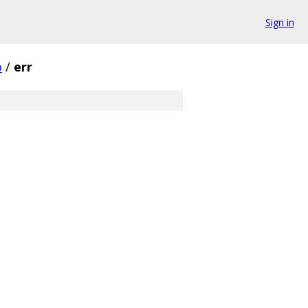
Sign in
o
/
err