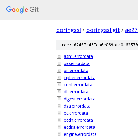
boringssl
/
boringssl.git
/
ae27
tree: 62407d457ca6e869afc0c62570
asn1.errordata
bio.errordata
bn.errordata
cipher.errordata
conf.errordata
dh.errordata
digest.errordata
dsa.errordata
ec.errordata
ecdh.errordata
ecdsa.errordata
engine.errordata