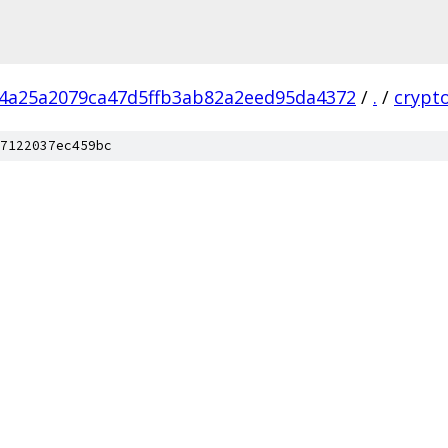
4a25a2079ca47d5ffb3ab82a2eed95da4372
/
.
/
crypt
7122037ec459bc