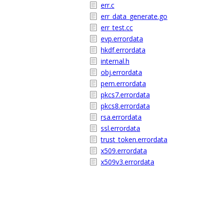
err.c
err_data_generate.go
err_test.cc
evp.errordata
hkdf.errordata
internal.h
obj.errordata
pem.errordata
pkcs7.errordata
pkcs8.errordata
rsa.errordata
ssl.errordata
trust_token.errordata
x509.errordata
x509v3.errordata