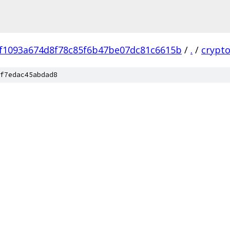
f1093a674d8f78c85f6b47be07dc81c6615b
/
.
/
crypt
f7edac45abdad8