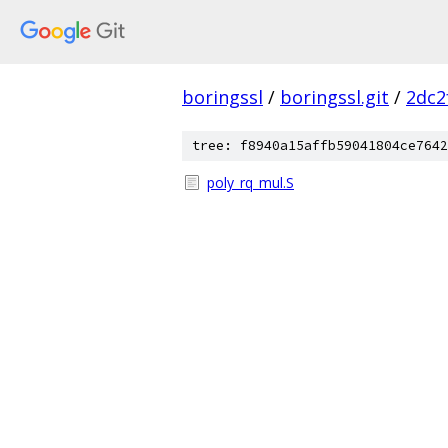
boringssl
/
boringssl.git
/
2dc2
tree: f8940a15affb59041804ce7642
poly_rq_mul.S