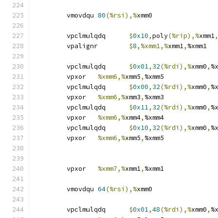
	vmovdqu	
80
(%rsi),%
xmm0
	vpclmulqdq	
$
0x10
,
poly
(%rip),%
xmm1
	vpalignr	
$
8
,%xmm1,%
xmm1
,
%xmm1
	vpclmulqdq	
$
0x01
,
32
(%rdi),%
xmm0
,
%
	vpxor	
%xmm6,%
xmm5
,
%xmm5
	vpclmulqdq	
$
0x00
,
32
(%rdi),%
xmm0
,
%
	vpxor	
%xmm6,%
xmm3
,
%xmm3
	vpclmulqdq	
$
0x11
,
32
(%rdi),%
xmm0
,
%
	vpxor	
%xmm6,%
xmm4
,
%xmm4
	vpclmulqdq	
$
0x10
,
32
(%rdi),%
xmm0
,
%
	vpxor	
%xmm6,%
xmm5
,
%xmm5
	vpxor	
%xmm7,%
xmm1
,
%xmm1
	vmovdqu	
64
(%rsi),%
xmm0
	vpclmulqdq	
$
0x01
,
48
(%rdi),%
xmm0
,
%