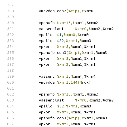
	vmovdqa	con2
(%rip),%
xmm0
	vpshufb	
%xmm15,%
xmm1
,
%xmm2
	vaesenclast	
%xmm0,%
xmm2
,
%xmm2
	vpslld	
$
1
,%xmm0,%
xmm0
	vpsllq	
$
32
,%xmm1,%
xmm3
	vpxor	
%xmm3,%
xmm1
,
%xmm1
	vpshufb	con3
(%rip),%
xmm1
,
%xmm3
	vpxor	
%xmm3,%
xmm1
,
%xmm1
	vpxor	
%xmm2,%
xmm1
,
%xmm1
	vaesenc	
%xmm1,%
xmm4
,
%xmm4
	vmovdqa	
%xmm1,144(%
rdx
)
	vpshufb	
%xmm15,%
xmm1
,
%xmm2
	vaesenclast	
%xmm0,%
xmm2
,
%xmm2
	vpsllq	
$
32
,%xmm1,%
xmm3
	vpxor	
%xmm3,%
xmm1
,
%xmm1
	vpshufb	con3
(%rip),%
xmm1
,
%xmm3
	vpxor	
%xmm3,%
xmm1
,
%xmm1