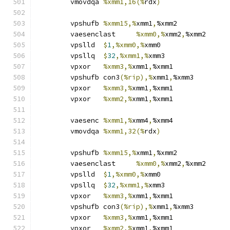
	vmovdqa	
%xmm1,16(%
rdx
)
	vpshufb	
%xmm15,%
xmm1
,
%xmm2
	vaesenclast	
%xmm0,%
xmm2
,
%xmm2
	vpslld	
$
1
,%xmm0,%
xmm0
	vpsllq	
$
32
,%xmm1,%
xmm3
	vpxor	
%xmm3,%
xmm1
,
%xmm1
	vpshufb	con3
(%rip),%
xmm1
,
%xmm3
	vpxor	
%xmm3,%
xmm1
,
%xmm1
	vpxor	
%xmm2,%
xmm1
,
%xmm1
	vaesenc	
%xmm1,%
xmm4
,
%xmm4
	vmovdqa	
%xmm1,32(%
rdx
)
	vpshufb	
%xmm15,%
xmm1
,
%xmm2
	vaesenclast	
%xmm0,%
xmm2
,
%xmm2
	vpslld	
$
1
,%xmm0,%
xmm0
	vpsllq	
$
32
,%xmm1,%
xmm3
	vpxor	
%xmm3,%
xmm1
,
%xmm1
	vpshufb	con3
(%rip),%
xmm1
,
%xmm3
	vpxor	
%xmm3,%
xmm1
,
%xmm1
	vpxor	
%xmm2,%
xmm1
,
%xmm1