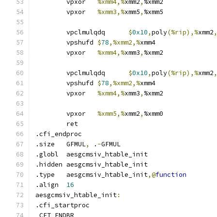
	vpxor	
%xmm4,%
xmm2
,
%xmm2
	vpxor	
%xmm3,%
xmm5
,
%xmm5
	vpclmulqdq	
$
0x10
,
poly
(%rip),%
xmm2
	vpshufd	
$
78
,%xmm2,%
xmm4
	vpxor	
%xmm4,%
xmm3
,
%xmm2
	vpclmulqdq	
$
0x10
,
poly
(%rip),%
xmm2
	vpshufd	
$
78
,%xmm2,%
xmm4
	vpxor	
%xmm4,%
xmm3
,
%xmm2
	vpxor	
%xmm5,%
xmm2
,
%xmm0
	ret
.cfi_endproc	
.size	GFMUL
,
 .
-
GFMUL
.globl	aesgcmsiv_htable_init
.hidden aesgcmsiv_htable_init
.type	aesgcmsiv_htable_init
,@
function
.align	
16
aesgcmsiv_htable_init
:
.cfi_startproc	
_CET_ENDBR