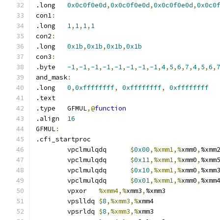
.long	
0x0c0f0e0d
,
0x0c0f0e0d
,
0x0c0f0e0d
,
0x0c0
con1
:
.long	
1
,
1
,
1
,
1
con2
:
.long	
0x1b
,
0x1b
,
0x1b
,
0x1b
con3
:
.byte	
-1
,
-1
,
-1
,
-1
,
-1
,
-1
,
-1
,
-1
,
4
,
5
,
6
,
7
,
4
,
5
,
6
,
and_mask
:
.long	
0
,
0xffffffff
,
0xffffffff
,
0xffffffff
.text	
.type	GFMUL
,@
function
.align	
16
GFMUL
:
.cfi_startproc	
	vpclmulqdq	
$
0x00
,%xmm1,%
xmm0
,
%xmm
	vpclmulqdq	
$
0x11
,%xmm1,%
xmm0
,
%xmm
	vpclmulqdq	
$
0x10
,%xmm1,%
xmm0
,
%xmm
	vpclmulqdq	
$
0x01
,%xmm1,%
xmm0
,
%xmm
	vpxor	
%xmm4,%
xmm3
,
%xmm3
	vpslldq	
$
8
,%xmm3,%
xmm4
	vpsrldq	
$
8
,%xmm3,%
xmm3