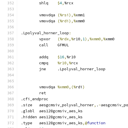
	shlq	
$
4
,
%rcx
	vmovdqa	
(%rsi),%
xmm1
	vmovdqa	
(%rdi),%
xmm0
.Lpolyval_horner_loop
:
	vpxor	
(%rdx,%
r10
,
1
),%xmm0,%
xmm0
	call	GFMUL
	addq	
$
16
,
%r10
	cmpq	
%r10,%
rcx
	jne	.Lpolyval_horner_loop
	vmovdqa	
%xmm0,(%
rdi
)
	ret
.cfi_endproc	
.size	aesgcmsiv_polyval_horner
,
.
-
aesgcmsiv_p
.globl	aes128gcmsiv_aes_ks
.hidden aes128gcmsiv_aes_ks
.type	aes128gcmsiv_aes_ks
,@
function