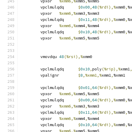
	vpxor	
%xmm6,%
xmm5
,
%xmm5
	vpclmulqdq	
$
0x00
,
48
(%rdi),%
xmm0
,
%
	vpxor	
%xmm6,%
xmm3
,
%xmm3
	vpclmulqdq	
$
0x11
,
48
(%rdi),%
xmm0
,
%
	vpxor	
%xmm6,%
xmm4
,
%xmm4
	vpclmulqdq	
$
0x10
,
48
(%rdi),%
xmm0
,
%
	vpxor	
%xmm6,%
xmm5
,
%xmm5
	vmovdqu	
48
(%rsi),%
xmm0
	vpclmulqdq	
$
0x10
,
poly
(%rip),%
xmm1
	vpalignr	
$
8
,%xmm1,%
xmm1
,
%xmm1
	vpclmulqdq	
$
0x01
,
64
(%rdi),%
xmm0
,
%
	vpxor	
%xmm6,%
xmm5
,
%xmm5
	vpclmulqdq	
$
0x00
,
64
(%rdi),%
xmm0
,
%
	vpxor	
%xmm6,%
xmm3
,
%xmm3
	vpclmulqdq	
$
0x11
,
64
(%rdi),%
xmm0
,
%
	vpxor	
%xmm6,%
xmm4
,
%xmm4
	vpclmulqdq	
$
0x10
,
64
(%rdi),%
xmm0
,
%
	vpxor	
%xmm6,%
xmm5
,
%xmm5