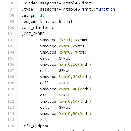
.hidden aesgcmsiv_htable6_init
.type	aesgcmsiv_htable6_init
,@
function
.align	
16
aesgcmsiv_htable6_init
:
.cfi_startproc	
_CET_ENDBR
	vmovdqa	
(%rsi),%
xmm0
	vmovdqa	
%xmm0,%
xmm1
	vmovdqa	
%xmm0,(%
rdi
)
	call	GFMUL
	vmovdqa	
%xmm0,16(%
rdi
)
	call	GFMUL
	vmovdqa	
%xmm0,32(%
rdi
)
	call	GFMUL
	vmovdqa	
%xmm0,48(%
rdi
)
	call	GFMUL
	vmovdqa	
%xmm0,64(%
rdi
)
	call	GFMUL
	vmovdqa	
%xmm0,80(%
rdi
)
	ret
.cfi_endproc	