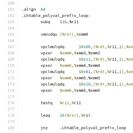
.align	
64
.Lhtable_polyval_prefix_loop
:
	subq	
$
16
,
%r11
	vmovdqu	
(%rsi),%
xmm0
	vpclmulqdq	
$
0x00
,(%rdi,%
r11
,
1
),%x
	vpxor	
%xmm6,%
xmm3
,
%xmm3
	vpclmulqdq	
$
0x11
,(%rdi,%
r11
,
1
),%x
	vpxor	
%xmm6,%
xmm4
,
%xmm4
	vpclmulqdq	
$
0x01
,(%rdi,%
r11
,
1
),%x
	vpxor	
%xmm6,%
xmm5
,
%xmm5
	vpclmulqdq	
$
0x10
,(%rdi,%
r11
,
1
),%x
	vpxor	
%xmm6,%
xmm5
,
%xmm5
	testq	
%r11,%
r11
	leaq	
16
(%rsi),%
rsi
	jnz	.Lhtable_polyval_prefix_loop