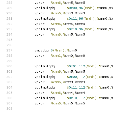
	vpxor	
%xmm6,%
xmm5
,
%xmm5
	vpclmulqdq	
$
0x00
,
96
(%rdi),%
xmm0
,
%
	vpxor	
%xmm6,%
xmm3
,
%xmm3
	vpclmulqdq	
$
0x11
,
96
(%rdi),%
xmm0
,
%
	vpxor	
%xmm6,%
xmm4
,
%xmm4
	vpclmulqdq	
$
0x10
,
96
(%rdi),%
xmm0
,
%
	vpxor	
%xmm6,%
xmm5
,
%xmm5
	vmovdqu	
0
(%rsi),%
xmm0
	vpxor	
%xmm1,%
xmm0
,
%xmm0
	vpclmulqdq	
$
0x01
,
112
(%rdi),%
xmm0
,
	vpxor	
%xmm6,%
xmm5
,
%xmm5
	vpclmulqdq	
$
0x00
,
112
(%rdi),%
xmm0
,
	vpxor	
%xmm6,%
xmm3
,
%xmm3
	vpclmulqdq	
$
0x11
,
112
(%rdi),%
xmm0
,
	vpxor	
%xmm6,%
xmm4
,
%xmm4
	vpclmulqdq	
$
0x10
,
112
(%rdi),%
xmm0
,
	vpxor	
%xmm6,%
xmm5
,
%xmm5