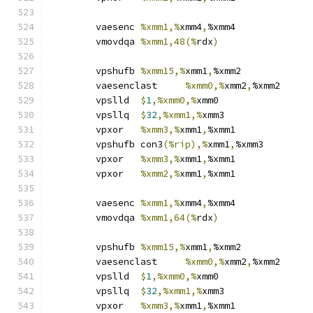
	vaesenc	
%xmm1,%
xmm4
,
%xmm4
	vmovdqa	
%xmm1,48(%
rdx
)
	vpshufb	
%xmm15,%
xmm1
,
%xmm2
	vaesenclast	
%xmm0,%
xmm2
,
%xmm2
	vpslld	
$
1
,%xmm0,%
xmm0
	vpsllq	
$
32
,%xmm1,%
xmm3
	vpxor	
%xmm3,%
xmm1
,
%xmm1
	vpshufb	con3
(%rip),%
xmm1
,
%xmm3
	vpxor	
%xmm3,%
xmm1
,
%xmm1
	vpxor	
%xmm2,%
xmm1
,
%xmm1
	vaesenc	
%xmm1,%
xmm4
,
%xmm4
	vmovdqa	
%xmm1,64(%
rdx
)
	vpshufb	
%xmm15,%
xmm1
,
%xmm2
	vaesenclast	
%xmm0,%
xmm2
,
%xmm2
	vpslld	
$
1
,%xmm0,%
xmm0
	vpsllq	
$
32
,%xmm1,%
xmm3
	vpxor	
%xmm3,%
xmm1
,
%xmm1