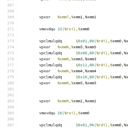
	vpxor	
%xmm7,%
xmm1
,
%xmm1
	vmovdqu	
32
(%rsi),%
xmm0
	vpclmulqdq	
$
0x01
,
80
(%rdi),%
xmm0
,
%
	vpxor	
%xmm6,%
xmm5
,
%xmm5
	vpclmulqdq	
$
0x00
,
80
(%rdi),%
xmm0
,
%
	vpxor	
%xmm6,%
xmm3
,
%xmm3
	vpclmulqdq	
$
0x11
,
80
(%rdi),%
xmm0
,
%
	vpxor	
%xmm6,%
xmm4
,
%xmm4
	vpclmulqdq	
$
0x10
,
80
(%rdi),%
xmm0
,
%
	vpxor	
%xmm6,%
xmm5
,
%xmm5
	vpxor	
%xmm9,%
xmm1
,
%xmm1
	vmovdqu	
16
(%rsi),%
xmm0
	vpclmulqdq	
$
0x01
,
96
(%rdi),%
xmm0
,
%