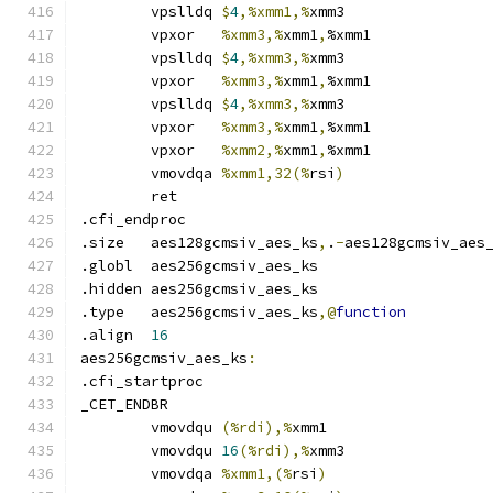
	vpslldq	
$
4
,%xmm1,%
xmm3
	vpxor	
%xmm3,%
xmm1
,
%xmm1
	vpslldq	
$
4
,%xmm3,%
xmm3
	vpxor	
%xmm3,%
xmm1
,
%xmm1
	vpslldq	
$
4
,%xmm3,%
xmm3
	vpxor	
%xmm3,%
xmm1
,
%xmm1
	vpxor	
%xmm2,%
xmm1
,
%xmm1
	vmovdqa	
%xmm1,32(%
rsi
)
	ret
.cfi_endproc	
.size	aes128gcmsiv_aes_ks
,
.
-
aes128gcmsiv_aes
.globl	aes256gcmsiv_aes_ks
.hidden aes256gcmsiv_aes_ks
.type	aes256gcmsiv_aes_ks
,@
function
.align	
16
aes256gcmsiv_aes_ks
:
.cfi_startproc	
_CET_ENDBR
	vmovdqu	
(%rdi),%
xmm1
	vmovdqu	
16
(%rdi),%
xmm3
	vmovdqa	
%xmm1,(%
rsi
)