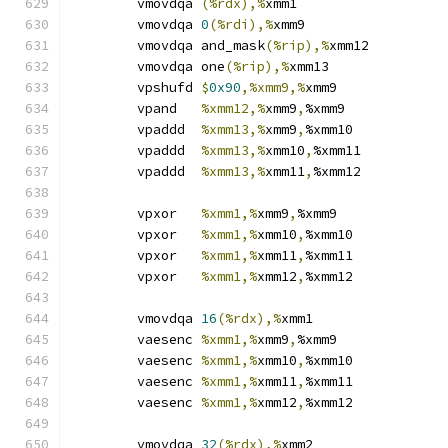
	vmovdqa	
(%rdx),%
xmm1
	vmovdqa	
0
(%rdi),%
xmm9
	vmovdqa	and_mask
(%rip),%
xmm12
	vmovdqa	one
(%rip),%
xmm13
	vpshufd	
$
0x90
,%xmm9,%
xmm9
	vpand	
%xmm12,%
xmm9
,
%xmm9
	vpaddd	
%xmm13,%
xmm9
,
%xmm10
	vpaddd	
%xmm13,%
xmm10
,
%xmm11
	vpaddd	
%xmm13,%
xmm11
,
%xmm12
	vpxor	
%xmm1,%
xmm9
,
%xmm9
	vpxor	
%xmm1,%
xmm10
,
%xmm10
	vpxor	
%xmm1,%
xmm11
,
%xmm11
	vpxor	
%xmm1,%
xmm12
,
%xmm12
	vmovdqa	
16
(%rdx),%
xmm1
	vaesenc	
%xmm1,%
xmm9
,
%xmm9
	vaesenc	
%xmm1,%
xmm10
,
%xmm10
	vaesenc	
%xmm1,%
xmm11
,
%xmm11
	vaesenc	
%xmm1,%
xmm12
,
%xmm12
	vmovdqa	
32
(%rdx),%
xmm2