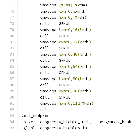
	vmovdqa	
(%rsi),%
xmm0
	vmovdqa	
%xmm0,%
xmm1
	vmovdqa	
%xmm0,(%
rdi
)
	call	GFMUL
	vmovdqa	
%xmm0,16(%
rdi
)
	call	GFMUL
	vmovdqa	
%xmm0,32(%
rdi
)
	call	GFMUL
	vmovdqa	
%xmm0,48(%
rdi
)
	call	GFMUL
	vmovdqa	
%xmm0,64(%
rdi
)
	call	GFMUL
	vmovdqa	
%xmm0,80(%
rdi
)
	call	GFMUL
	vmovdqa	
%xmm0,96(%
rdi
)
	call	GFMUL
	vmovdqa	
%xmm0,112(%
rdi
)
	ret
.cfi_endproc	
.size	aesgcmsiv_htable_init
,
 .
-
aesgcmsiv_hta
.globl	aesgcmsiv_htable6_init