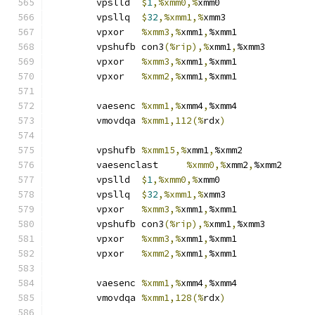
	vpslld	
$
1
,%xmm0,%
xmm0
	vpsllq	
$
32
,%xmm1,%
xmm3
	vpxor	
%xmm3,%
xmm1
,
%xmm1
	vpshufb	con3
(%rip),%
xmm1
,
%xmm3
	vpxor	
%xmm3,%
xmm1
,
%xmm1
	vpxor	
%xmm2,%
xmm1
,
%xmm1
	vaesenc	
%xmm1,%
xmm4
,
%xmm4
	vmovdqa	
%xmm1,112(%
rdx
)
	vpshufb	
%xmm15,%
xmm1
,
%xmm2
	vaesenclast	
%xmm0,%
xmm2
,
%xmm2
	vpslld	
$
1
,%xmm0,%
xmm0
	vpsllq	
$
32
,%xmm1,%
xmm3
	vpxor	
%xmm3,%
xmm1
,
%xmm1
	vpshufb	con3
(%rip),%
xmm1
,
%xmm3
	vpxor	
%xmm3,%
xmm1
,
%xmm1
	vpxor	
%xmm2,%
xmm1
,
%xmm1
	vaesenc	
%xmm1,%
xmm4
,
%xmm4
	vmovdqa	
%xmm1,128(%
rdx
)