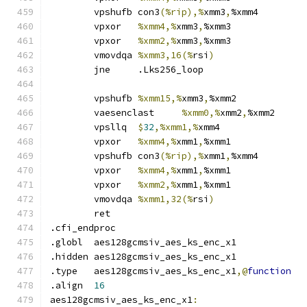
	vpshufb	con3
(%rip),%
xmm3
,
%xmm4
	vpxor	
%xmm4,%
xmm3
,
%xmm3
	vpxor	
%xmm2,%
xmm3
,
%xmm3
	vmovdqa	
%xmm3,16(%
rsi
)
	jne	.Lks256_loop
	vpshufb	
%xmm15,%
xmm3
,
%xmm2
	vaesenclast	
%xmm0,%
xmm2
,
%xmm2
	vpsllq	
$
32
,%xmm1,%
xmm4
	vpxor	
%xmm4,%
xmm1
,
%xmm1
	vpshufb	con3
(%rip),%
xmm1
,
%xmm4
	vpxor	
%xmm4,%
xmm1
,
%xmm1
	vpxor	
%xmm2,%
xmm1
,
%xmm1
	vmovdqa	
%xmm1,32(%
rsi
)
	ret
.cfi_endproc	
.globl	aes128gcmsiv_aes_ks_enc_x1
.hidden aes128gcmsiv_aes_ks_enc_x1
.type	aes128gcmsiv_aes_ks_enc_x1
,@
function
.align	
16
aes128gcmsiv_aes_ks_enc_x1
: