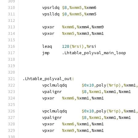
	vpsrldq	
$
8
,%xmm5,%
xmm6
	vpslldq	
$
8
,%xmm5,%
xmm5
	vpxor	
%xmm6,%
xmm4
,
%xmm9
	vpxor	
%xmm5,%
xmm3
,
%xmm1
	leaq	
128
(%rsi),%
rsi
	jmp	.Lhtable_polyval_main_loop
.Lhtable_polyval_out
:
	vpclmulqdq	
$
0x10
,
poly
(%rip),%
xmm1
	vpalignr	
$
8
,%xmm1,%
xmm1
,
%xmm1
	vpxor	
%xmm6,%
xmm1
,
%xmm1
	vpclmulqdq	
$
0x10
,
poly
(%rip),%
xmm1
	vpalignr	
$
8
,%xmm1,%
xmm1
,
%xmm1
	vpxor	
%xmm6,%
xmm1
,
%xmm1
	vpxor	
%xmm9,%
xmm1
,
%xmm1