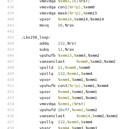
	vmovdqa	
%xmm3,16(%
rsi
)
	vmovdqa	con1
(%rip),%
xmm0
	vmovdqa	mask
(%rip),%
xmm15
	vpxor	
%xmm14,%
xmm14
,
%xmm14
	movq	
$
6
,
%rax
.Lks256_loop
:
	addq	
$
32
,
%rsi
	subq	
$
1
,
%rax
	vpshufb	
%xmm15,%
xmm3
,
%xmm2
	vaesenclast	
%xmm0,%
xmm2
,
%xmm2
	vpslld	
$
1
,%xmm0,%
xmm0
	vpsllq	
$
32
,%xmm1,%
xmm4
	vpxor	
%xmm4,%
xmm1
,
%xmm1
	vpshufb	con3
(%rip),%
xmm1
,
%xmm4
	vpxor	
%xmm4,%
xmm1
,
%xmm1
	vpxor	
%xmm2,%
xmm1
,
%xmm1
	vmovdqa	
%xmm1,(%
rsi
)
	vpshufd	
$
0xff
,%xmm1,%
xmm2
	vaesenclast	
%xmm14,%
xmm2
,
%xmm2
	vpsllq	
$
32
,%xmm3,%
xmm4
	vpxor	
%xmm4,%
xmm3
,
%xmm3