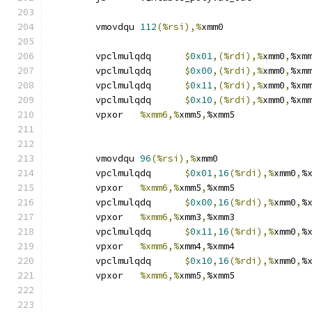
	vmovdqu	
112
(%rsi),%
xmm0
	vpclmulqdq	
$
0x01
,(%rdi),%
xmm0
,
%xm
	vpclmulqdq	
$
0x00
,(%rdi),%
xmm0
,
%xm
	vpclmulqdq	
$
0x11
,(%rdi),%
xmm0
,
%xm
	vpclmulqdq	
$
0x10
,(%rdi),%
xmm0
,
%xm
	vpxor	
%xmm6,%
xmm5
,
%xmm5
	vmovdqu	
96
(%rsi),%
xmm0
	vpclmulqdq	
$
0x01
,
16
(%rdi),%
xmm0
,
%
	vpxor	
%xmm6,%
xmm5
,
%xmm5
	vpclmulqdq	
$
0x00
,
16
(%rdi),%
xmm0
,
%
	vpxor	
%xmm6,%
xmm3
,
%xmm3
	vpclmulqdq	
$
0x11
,
16
(%rdi),%
xmm0
,
%
	vpxor	
%xmm6,%
xmm4
,
%xmm4
	vpclmulqdq	
$
0x10
,
16
(%rdi),%
xmm0
,
%
	vpxor	
%xmm6,%
xmm5
,
%xmm5