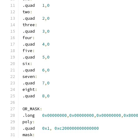
.quad	
1
,
0
two
:
.quad	
2
,
0
three
:
.quad	
3
,
0
four
:
.quad	
4
,
0
five
:
.quad	
5
,
0
six
:
.quad	
6
,
0
seven
:
.quad	
7
,
0
eight
:
.quad	
8
,
0
OR_MASK
:
.long	
0x00000000
,
0x00000000
,
0x00000000
,
0x800
poly
:
.quad	
0x1
,
0xc200000000000000
mask
: