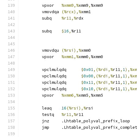
	vpxor	
%xmm9,%
xmm9
,
%xmm9
	vmovdqa	
(%rcx),%
xmm1
	subq	
%r11,%
rdx
	subq	
$
16
,
%r11
	vmovdqu	
(%rsi),%
xmm0
	vpxor	
%xmm1,%
xmm0
,
%xmm0
	vpclmulqdq	
$
0x01
,(%rdi,%
r11
,
1
),%x
	vpclmulqdq	
$
0x00
,(%rdi,%
r11
,
1
),%x
	vpclmulqdq	
$
0x11
,(%rdi,%
r11
,
1
),%x
	vpclmulqdq	
$
0x10
,(%rdi,%
r11
,
1
),%x
	vpxor	
%xmm6,%
xmm5
,
%xmm5
	leaq	
16
(%rsi),%
rsi
	testq	
%r11,%
r11
	jnz	.Lhtable_polyval_prefix_loop
	jmp	.Lhtable_polyval_prefix_comple