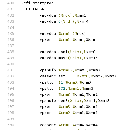
.cfi_startproc	
_CET_ENDBR
	vmovdqa	
(%rcx),%
xmm1
	vmovdqa	
0
(%rdi),%
xmm4
	vmovdqa	
%xmm1,(%
rdx
)
	vpxor	
%xmm1,%
xmm4
,
%xmm4
	vmovdqa	con1
(%rip),%
xmm0
	vmovdqa	mask
(%rip),%
xmm15
	vpshufb	
%xmm15,%
xmm1
,
%xmm2
	vaesenclast	
%xmm0,%
xmm2
,
%xmm2
	vpslld	
$
1
,%xmm0,%
xmm0
	vpsllq	
$
32
,%xmm1,%
xmm3
	vpxor	
%xmm3,%
xmm1
,
%xmm1
	vpshufb	con3
(%rip),%
xmm1
,
%xmm3
	vpxor	
%xmm3,%
xmm1
,
%xmm1
	vpxor	
%xmm2,%
xmm1
,
%xmm1
	vaesenc	
%xmm1,%
xmm4
,
%xmm4