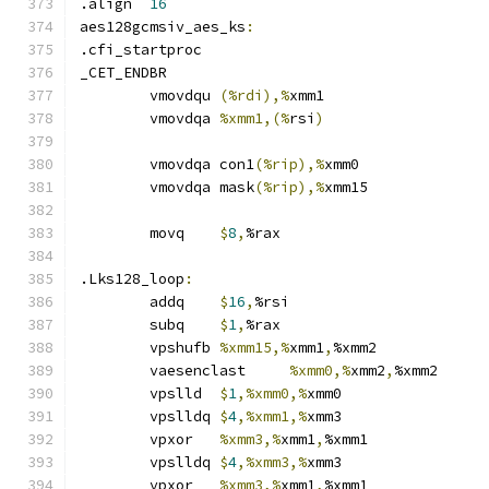
.align	
16
aes128gcmsiv_aes_ks
:
.cfi_startproc	
_CET_ENDBR
	vmovdqu	
(%rdi),%
xmm1
	vmovdqa	
%xmm1,(%
rsi
)
	vmovdqa	con1
(%rip),%
xmm0
	vmovdqa	mask
(%rip),%
xmm15
	movq	
$
8
,
%rax
.Lks128_loop
:
	addq	
$
16
,
%rsi
	subq	
$
1
,
%rax
	vpshufb	
%xmm15,%
xmm1
,
%xmm2
	vaesenclast	
%xmm0,%
xmm2
,
%xmm2
	vpslld	
$
1
,%xmm0,%
xmm0
	vpslldq	
$
4
,%xmm1,%
xmm3
	vpxor	
%xmm3,%
xmm1
,
%xmm1
	vpslldq	
$
4
,%xmm3,%
xmm3
	vpxor	
%xmm3,%
xmm1
,
%xmm1