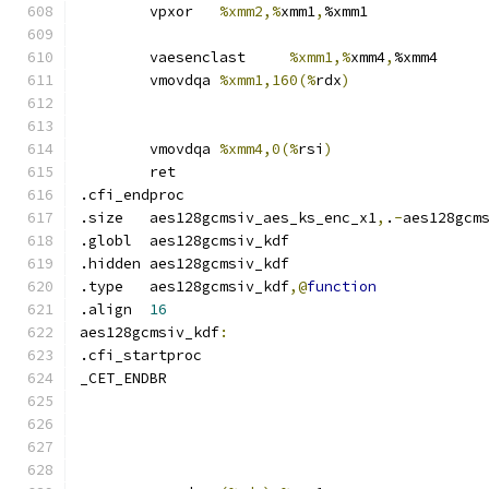
	vpxor	
%xmm2,%
xmm1
,
%xmm1
	vaesenclast	
%xmm1,%
xmm4
,
%xmm4
	vmovdqa	
%xmm1,160(%
rdx
)
	vmovdqa	
%xmm4,0(%
rsi
)
	ret
.cfi_endproc	
.size	aes128gcmsiv_aes_ks_enc_x1
,
.
-
aes128gcm
.globl	aes128gcmsiv_kdf
.hidden aes128gcmsiv_kdf
.type	aes128gcmsiv_kdf
,@
function
.align	
16
aes128gcmsiv_kdf
:
.cfi_startproc	
_CET_ENDBR