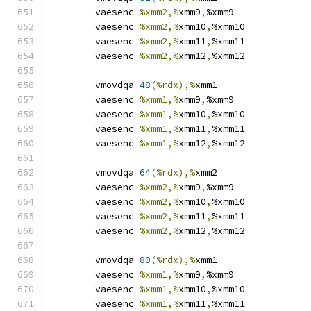
	vaesenc	
%xmm2,%
xmm9
,
%xmm9
	vaesenc	
%xmm2,%
xmm10
,
%xmm10
	vaesenc	
%xmm2,%
xmm11
,
%xmm11
	vaesenc	
%xmm2,%
xmm12
,
%xmm12
	vmovdqa	
48
(%rdx),%
xmm1
	vaesenc	
%xmm1,%
xmm9
,
%xmm9
	vaesenc	
%xmm1,%
xmm10
,
%xmm10
	vaesenc	
%xmm1,%
xmm11
,
%xmm11
	vaesenc	
%xmm1,%
xmm12
,
%xmm12
	vmovdqa	
64
(%rdx),%
xmm2
	vaesenc	
%xmm2,%
xmm9
,
%xmm9
	vaesenc	
%xmm2,%
xmm10
,
%xmm10
	vaesenc	
%xmm2,%
xmm11
,
%xmm11
	vaesenc	
%xmm2,%
xmm12
,
%xmm12
	vmovdqa	
80
(%rdx),%
xmm1
	vaesenc	
%xmm1,%
xmm9
,
%xmm9
	vaesenc	
%xmm1,%
xmm10
,
%xmm10
	vaesenc	
%xmm1,%
xmm11
,
%xmm11