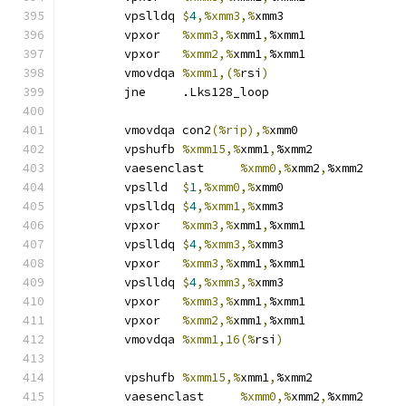
	vpslldq	
$
4
,%xmm3,%
xmm3
	vpxor	
%xmm3,%
xmm1
,
%xmm1
	vpxor	
%xmm2,%
xmm1
,
%xmm1
	vmovdqa	
%xmm1,(%
rsi
)
	jne	.Lks128_loop
	vmovdqa	con2
(%rip),%
xmm0
	vpshufb	
%xmm15,%
xmm1
,
%xmm2
	vaesenclast	
%xmm0,%
xmm2
,
%xmm2
	vpslld	
$
1
,%xmm0,%
xmm0
	vpslldq	
$
4
,%xmm1,%
xmm3
	vpxor	
%xmm3,%
xmm1
,
%xmm1
	vpslldq	
$
4
,%xmm3,%
xmm3
	vpxor	
%xmm3,%
xmm1
,
%xmm1
	vpslldq	
$
4
,%xmm3,%
xmm3
	vpxor	
%xmm3,%
xmm1
,
%xmm1
	vpxor	
%xmm2,%
xmm1
,
%xmm1
	vmovdqa	
%xmm1,16(%
rsi
)
	vpshufb	
%xmm15,%
xmm1
,
%xmm2
	vaesenclast	
%xmm0,%
xmm2
,
%xmm2