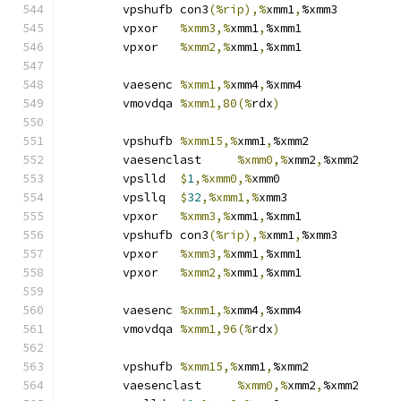
	vpshufb	con3
(%rip),%
xmm1
,
%xmm3
	vpxor	
%xmm3,%
xmm1
,
%xmm1
	vpxor	
%xmm2,%
xmm1
,
%xmm1
	vaesenc	
%xmm1,%
xmm4
,
%xmm4
	vmovdqa	
%xmm1,80(%
rdx
)
	vpshufb	
%xmm15,%
xmm1
,
%xmm2
	vaesenclast	
%xmm0,%
xmm2
,
%xmm2
	vpslld	
$
1
,%xmm0,%
xmm0
	vpsllq	
$
32
,%xmm1,%
xmm3
	vpxor	
%xmm3,%
xmm1
,
%xmm1
	vpshufb	con3
(%rip),%
xmm1
,
%xmm3
	vpxor	
%xmm3,%
xmm1
,
%xmm1
	vpxor	
%xmm2,%
xmm1
,
%xmm1
	vaesenc	
%xmm1,%
xmm4
,
%xmm4
	vmovdqa	
%xmm1,96(%
rdx
)
	vpshufb	
%xmm15,%
xmm1
,
%xmm2
	vaesenclast	
%xmm0,%
xmm2
,
%xmm2