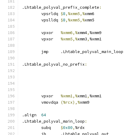
.Lhtable_polyval_prefix_complete
:
	vpsrldq	
$
8
,%xmm5,%
xmm6
	vpslldq	
$
8
,%xmm5,%
xmm5
	vpxor	
%xmm6,%
xmm4
,
%xmm9
	vpxor	
%xmm5,%
xmm3
,
%xmm1
	jmp	.Lhtable_polyval_main_loop
.Lhtable_polyval_no_prefix
:
	vpxor	
%xmm1,%
xmm1
,
%xmm1
	vmovdqa	
(%rcx),%
xmm9
.align	
64
.Lhtable_polyval_main_loop
:
	subq	
$
0x80
,
%rdx
	jb	.Lhtable_polyval_out