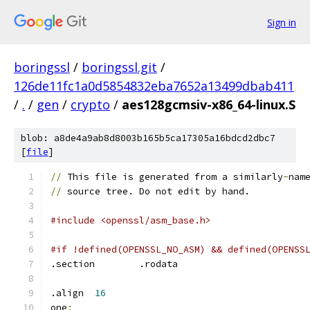
Sign in
boringssl
/
boringssl.git
/
126de11fc1a0d5854832eba7652a13499dbab411
/
.
/
gen
/
crypto
/
aes128gcmsiv-x86_64-linux.S
blob: a8de4a9ab8d8003b165b5ca17305a16bdcd2dbc7
[
file
]
//
 This file is generated from a similarly
-
nam
//
 source tree. Do not edit by hand.
#include <openssl/asm_base.h>
#if !defined(OPENSSL_NO_ASM) && defined(OPENSS
.section	.rodata
.align	
16
one
: