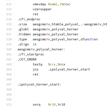
	vmovdqu	
%xmm1,(%
rcx
)
	vzeroupper
	ret
.cfi_endproc	
.size	aesgcmsiv_htable_polyval
,
.
-
aesgcmsiv_h
.globl	aesgcmsiv_polyval_horner
.hidden aesgcmsiv_polyval_horner
.type	aesgcmsiv_polyval_horner
,@
function
.align	
16
aesgcmsiv_polyval_horner
:
.cfi_startproc	
_CET_ENDBR
	testq	
%rcx,%
rcx
	jnz	.Lpolyval_horner_start
	ret
.Lpolyval_horner_start
:
	xorq	
%r10,%
r10