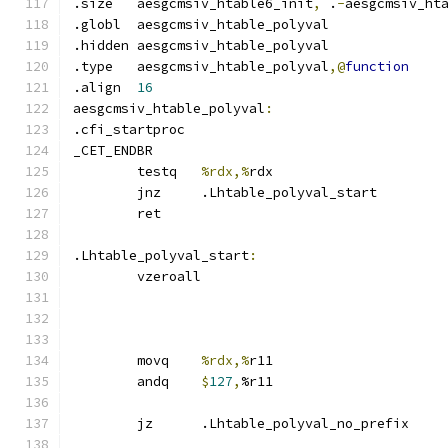
.size	aesgcmsiv_htable6_init
,
 .
-
aesgcmsiv_ht
.globl	aesgcmsiv_htable_polyval
.hidden aesgcmsiv_htable_polyval
.type	aesgcmsiv_htable_polyval
,@
function
.align	
16
aesgcmsiv_htable_polyval
:
.cfi_startproc	
_CET_ENDBR
	testq	
%rdx,%
rdx
	jnz	.Lhtable_polyval_start
	ret
.Lhtable_polyval_start
:
	vzeroall
	movq	
%rdx,%
r11
	andq	
$
127
,
%r11
	jz	.Lhtable_polyval_no_prefix